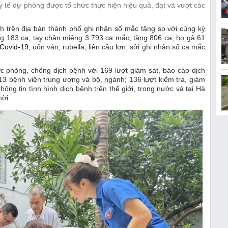
y tế dự phòng được tổ chức thực hiện hiệu quả, đạt và vượt các
h trên địa bàn thành phố ghi nhận số mắc tăng so với cùng kỳ
ng 183 ca; tay chân miệng 3.793 ca mắc, tăng 806 ca; ho gà 61
Covid-19
, uốn ván, rubella, liên cầu lợn, sởi ghi nhận số ca mắc
c phòng, chống dịch bệnh với 169 lượt giám sát, báo cáo dịch
13 bệnh viện trung ương và bộ, ngành; 136 lượt kiểm tra, giám
thông tin tình hình dịch bệnh trên thế giới, trong nước và tại Hà
hời.