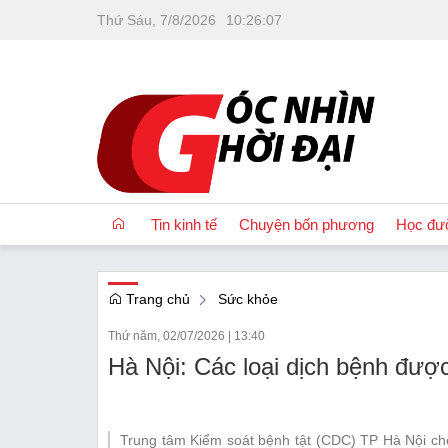
Thứ Sáu, 7/8/2026
10
:
26
:
08
Tin kinh tế
Chuyện bốn phương
Học đư
Trang chủ
Sức khỏe
OCOP
Thứ năm, 02/07/2026
|
13:40
Quốc tế
Hà Nội: Các loại dịch bệnh đượ
Tài chính
Nhà đất
Trung tâm Kiểm soát bệnh tật (CDC) TP Hà Nội cho