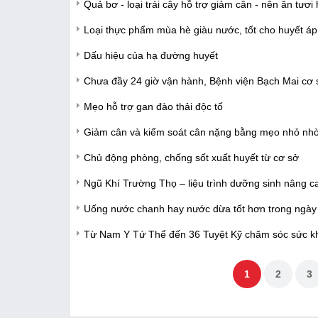
Quả bơ - loại trái cây hỗ trợ giảm cân - nên ăn tươi 
Loại thực phẩm mùa hè giàu nước, tốt cho huyết á
Dấu hiệu của hạ đường huyết
Chưa đầy 24 giờ vận hành, Bệnh viện Bạch Mai cơ 
Mẹo hỗ trợ gan đào thải độc tố
Giảm cân và kiểm soát cân nặng bằng mẹo nhỏ nhờ
Chủ động phòng, chống sốt xuất huyết từ cơ sở
Ngũ Khí Trường Thọ – liệu trình dưỡng sinh nâng c
Uống nước chanh hay nước dừa tốt hơn trong ngà
Từ Nam Y Tứ Thể đến 36 Tuyệt Kỹ chăm sóc sức 
1
2
3