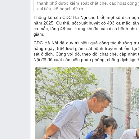
Thị trường
thành phố được kiểm soát chặt chẽ, các hoạt động 
chỉ tiêu, kế hoạch đề ra.
Emagazine
Thống kê của CDC
Hà Nội
cho biết, một số dịch bện
năm 2025. Cụ thể, sốt xuất huyết có 493 ca mắc, tă
ca mắc, tăng 48 ca. Trong khi đó, các dịch bệnh như
giảm.
CDC Hà Nội đã duy trì hiệu quả công tác thường trự
hằng ngày; 564 lượt giám sát bệnh truyền nhiễm tại 
sát ổ dịch. Cùng với đó, theo dõi chặt chẽ, cập nhật 
Nội để đề xuất các biện pháp phòng, chống dịch kịp t