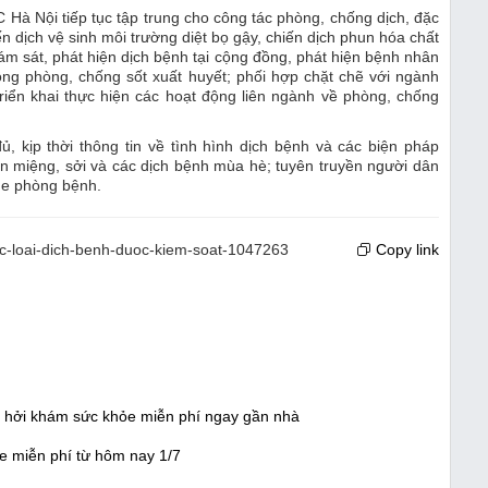
Hà Nội tiếp tục tập trung cho công tác phòng, chống dịch, đặc
iến dịch vệ sinh môi trường diệt bọ gậy, chiến dịch phun hóa chất
ám sát, phát hiện dịch bệnh tại cộng đồng, phát hiện bệnh nhân
động phòng, chống sốt xuất huyết; phối hợp chặt chẽ với ngành
 triển khai thực hiện các hoạt động liên ngành về phòng, chống
ủ, kịp thời thông tin về tình hình dịch bệnh và các biện pháp
ân miệng, sởi và các dịch bệnh mùa hè; tuyên truyền người dân
ine phòng bệnh.
cac-loai-dich-benh-duoc-kiem-soat-1047263
Copy link
ồ hởi khám sức khỏe miễn phí ngay gần nhà
e miễn phí từ hôm nay 1/7