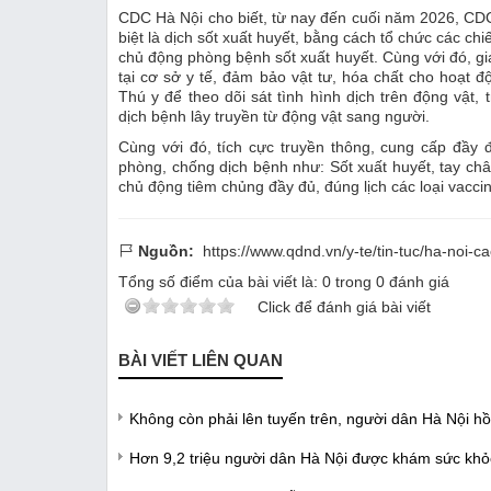
CDC Hà Nội cho biết, từ nay đến cuối năm 2026, CDC 
biệt là dịch sốt xuất huyết, bằng cách tổ chức các ch
chủ động phòng bệnh sốt xuất huyết. Cùng với đó, gi
tại cơ sở y tế, đảm bảo vật tư, hóa chất cho hoạt 
Thú y để theo dõi sát tình hình dịch trên động vật,
dịch bệnh lây truyền từ động vật sang người.
Cùng với đó, tích cực truyền thông, cung cấp đầy đ
phòng, chống dịch bệnh như: Sốt xuất huyết, tay ch
chủ động tiêm chủng đầy đủ, đúng lịch các loại vacc
Nguồn:
https://www.qdnd.vn/y-te/tin-tuc/ha-noi-
Tổng số điểm của bài viết là:
0
trong
0
đánh giá
Click để đánh giá bài viết
BÀI VIẾT LIÊN QUAN
Không còn phải lên tuyến trên, người dân Hà Nội h
Hơn 9,2 triệu người dân Hà Nội được khám sức khỏ