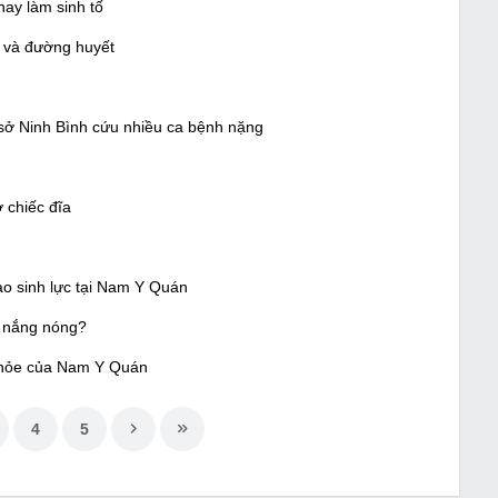
hay làm sinh tố
p và đường huyết
sở Ninh Bình cứu nhiều ca bệnh nặng
 chiếc đĩa
ao sinh lực tại Nam Y Quán
y nắng nóng?
khỏe của Nam Y Quán
4
5