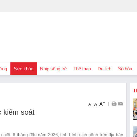
ờng
Sức khỏe
Nhịp sống trẻ
Thể thao
Du lịch
Số hóa
T
+
|
A
-
A
A
c kiểm soát
 biết, 6 tháng đầu năm 2026, tình hình dịch bệnh trên địa bàn