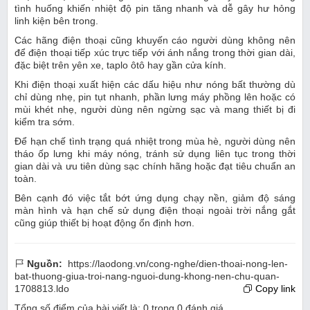
tình huống khiến nhiệt độ pin tăng nhanh và dễ gây hư hỏng
linh kiện bên trong.
Các hãng điện thoại cũng khuyến cáo người dùng không nên
để điện thoại tiếp xúc trực tiếp với ánh nắng trong thời gian dài,
đặc biệt trên yên xe, taplo ôtô hay gần cửa kính.
Khi điện thoại xuất hiện các dấu hiệu như nóng bất thường dù
chỉ dùng nhẹ, pin tụt nhanh, phần lưng máy phồng lên hoặc có
mùi khét nhẹ, người dùng nên ngừng sạc và mang thiết bị đi
kiểm tra sớm.
Để hạn chế tình trạng quá nhiệt trong mùa hè, người dùng nên
tháo ốp lưng khi máy nóng, tránh sử dụng liên tục trong thời
gian dài và ưu tiên dùng sạc chính hãng hoặc đạt tiêu chuẩn an
toàn.
Bên cạnh đó việc tắt bớt ứng dụng chạy nền, giảm độ sáng
màn hình và hạn chế sử dụng điện thoại ngoài trời nắng gắt
cũng giúp thiết bị hoạt động ổn định hơn.
Nguồn:
https://laodong.vn/cong-nghe/dien-thoai-nong-len-
bat-thuong-giua-troi-nang-nguoi-dung-khong-nen-chu-quan-
1708813.ldo
Copy link
Tổng số điểm của bài viết là:
0
trong
0
đánh giá