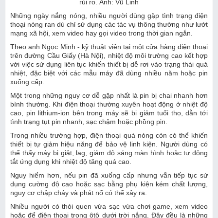
rủi ro. Ảnh: Vũ Linh
Những ngày nắng nóng, nhiều người dùng gặp tình trạng điện
thoại nóng ran dù chỉ sử dụng các tác vụ thông thường như lướt
mạng xã hội, xem video hay gọi video trong thời gian ngắn.
Theo anh Ngọc Minh - kỹ thuật viên tại một cửa hàng điện thoại
trên đường Cầu Giấy (Hà Nội), nhiệt độ môi trường cao kết hợp
với việc sử dụng liên tục khiến thiết bị dễ rơi vào trạng thái quá
nhiệt, đặc biệt với các mẫu máy đã dùng nhiều năm hoặc pin
xuống cấp.
Một trong những nguy cơ dễ gặp nhất là pin bị chai nhanh hơn
bình thường. Khi điện thoại thường xuyên hoạt động ở nhiệt độ
cao, pin lithium-ion bên trong máy sẽ bị giảm tuổi thọ, dẫn tới
tình trạng tụt pin nhanh, sạc chậm hoặc phồng pin.
Trong nhiều trường hợp, điện thoại quá nóng còn có thể khiến
thiết bị tự giảm hiệu năng để bảo vệ linh kiện. Người dùng có
thể thấy máy bị giật, lag, giảm độ sáng màn hình hoặc tự động
tắt ứng dụng khi nhiệt độ tăng quá cao.
Nguy hiểm hơn, nếu pin đã xuống cấp nhưng vẫn tiếp tục sử
dụng cường độ cao hoặc sạc bằng phụ kiện kém chất lượng,
nguy cơ chập cháy và phát nổ có thể xảy ra.
Nhiều người có thói quen vừa sạc vừa chơi game, xem video
hoặc để điện thoại trong ôtô dưới trời nắng. Đây đều là những