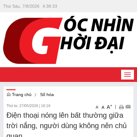
Thứ Sáu, 7/8/2026
4
:
38
:
33
Togg
navi
Trang chủ
Số hóa
Thứ tư, 27/05/2026
|
16:16
+
|
A
-
A
A
Điện thoại nóng lên bất thường giữa
trời nắng, người dùng không nên chủ
quan