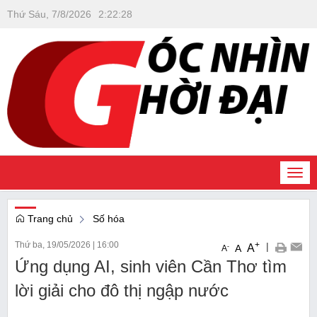
Thứ Sáu, 7/8/2026
2
:
22
:
29
Togg
navi
Trang chủ
Số hóa
Thứ ba, 19/05/2026
|
16:00
+
|
A
-
A
A
Ứng dụng AI, sinh viên Cần Thơ tìm
lời giải cho đô thị ngập nước