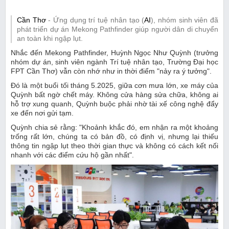
Cần Thơ
- Ứng dụng trí tuệ nhân tạo (
AI
), nhóm sinh viên đã
phát triển dự án Mekong Pathfinder giúp người dân di chuyển
an toàn khi ngập lụt.
Nhắc đến Mekong Pathfinder, Huỳnh Ngọc Như Quỳnh (trưởng
nhóm dự án, sinh viên ngành Trí tuệ nhân tạo, Trường Đại học
FPT Cần Thơ) vẫn còn nhớ như in thời điểm "nảy ra ý tưởng".
Đó là một buổi tối tháng 5.2025, giữa cơn mưa lớn, xe máy của
Quỳnh bất ngờ chết máy. Không cửa hàng sửa chữa, không ai
hỗ trợ xung quanh, Quỳnh buộc phải nhờ tài xế công nghệ đẩy
xe đến nơi gửi tạm.
Quỳnh chia sẻ rằng: "Khoảnh khắc đó, em nhận ra một khoảng
trống rất lớn, chúng ta có bản đồ, có định vị, nhưng lại thiếu
thông tin ngập lụt theo thời gian thực và không có cách kết nối
nhanh với các điểm cứu hộ gần nhất".