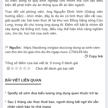
50 triệu đồng từ quỹ khởi nghiệp cho nhóm mà còn tạo điều
kiện để phát triển dự án thông qua đồ án liên ngành.
Trao đổi với phóng viên, ông Nguyễn Đình Vinh (Giảng viên
hướng dẫn) - nhìn nhận, đây là dự án có tính thực tiễn rất cao,
giải quyết các bài toán thực tế tại khu vực Đồng bằng sông Cửu
Long, trong đó chú trọng ứng dụng AI. Điểm nổi bật là nhóm đã
xây dựng hệ thống tích hợp, điều này thể hiện khả năng nghiên
cứu, tìm tòi, học hỏi của sinh viên.
Nguồn:
https://laodong.vn/giao-duc/ung-dung-ai-sinh-vien-
can-tho-tim-loi-giai-cho-do-thi-ngap-nuoc-1704149.ldo
Copy link
Tổng số điểm của bài viết là:
0
trong
0
đánh giá
Click để đánh giá bài viết
BÀI VIẾT LIÊN QUAN
Spotify sẽ sớm đưa biểu tượng ứng dụng quen thuộc trở lại
Sau 1 tháng xác thực thuê bao, người dùng bất ngờ khi vẫn
nhận cảnh báo từ nhà mạng