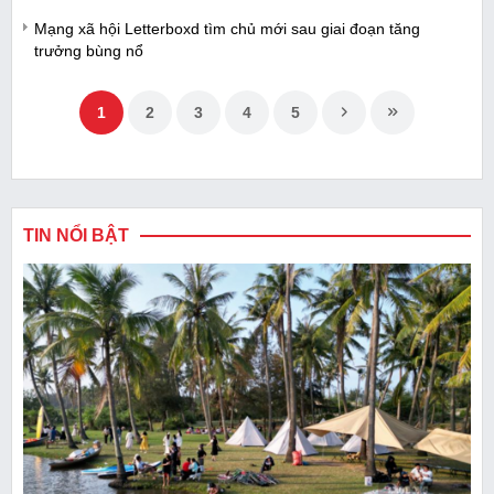
Mạng xã hội Letterboxd tìm chủ mới sau giai đoạn tăng
trưởng bùng nổ
1
2
3
4
5
TIN NỔI BẬT