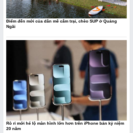
Điểm đến mới của dân mê cắm trại, chèo SUP ở Quảng
Ngãi
Rò rỉ mới hé lộ màn hình lớn hơn trên iPhone bản kỷ niệm
20 năm