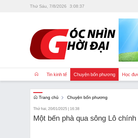
Thứ Sáu, 7/8/2026
3
:
08
:
38
Tin kinh tế
Chuyện bốn phương
Học đư
Trang chủ
Chuyện bốn phương
OCOP
Thứ hai, 20/01/2025
|
16:38
Quốc tế
Một bến phà qua sông Lô chính
Tài chính
Nhà đất