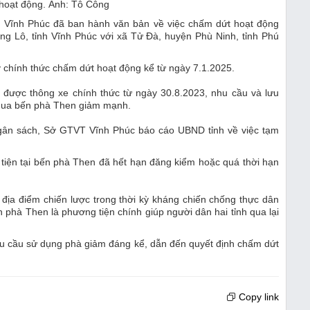
hoạt động. Ảnh: Tô Công
h Vĩnh Phúc đã ban hành văn bản về việc chấm dứt hoạt động
g Lô, tỉnh Vĩnh Phúc với xã Tử Đà, huyện Phù Ninh, tỉnh Phú
chính thức chấm dứt hoạt động kể từ ngày 7.1.2025.
 được thông xe chính thức từ ngày 30.8.2023, nhu cầu và lưu
 qua bến phà Then giảm mạnh.
ngân sách, Sở GTVT Vĩnh Phúc báo cáo UBND tỉnh về việc tạm
tiện tại bến phà Then đã hết hạn đăng kiểm hoặc quá thời hạn
 địa điểm chiến lược trong thời kỳ kháng chiến chống thực dân
phà Then là phương tiện chính giúp người dân hai tỉnh qua lại
nhu cầu sử dụng phà giảm đáng kể, dẫn đến quyết định chấm dứt
Copy link