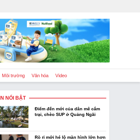
Môi trường
Văn hóa
Video
IN NỔI BẬT
Chính sách
Điểm đến mới của dân mê cắm
Podcast
trại, chèo SUP ở Quảng Ngãi
Rò rỉ mới hé lộ màn hình lớn hơn