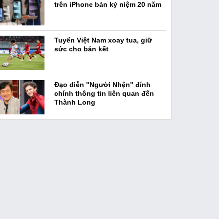
trên iPhone bản kỷ niệm 20 năm
Tuyển Việt Nam xoay tua, giữ
sức cho bán kết
Đạo diễn "Người Nhện" đính
chính thông tin liên quan đến
Thành Long