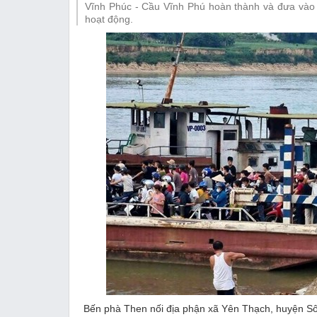
Vĩnh Phúc - Cầu Vĩnh Phú hoàn thành và đưa vào 
Thị trường
hoạt động.
Emagazine
Bến phà Then nối địa phận xã Yên Thạch, huyện Sôn