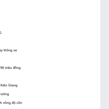
ũ
ày thông xe
96 triệu đồng
 Kiên Giang
trường
nh nồng độ cồn