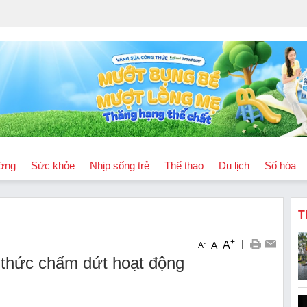
ờng
Sức khỏe
Nhịp sống trẻ
Thể thao
Du lịch
Số hóa
T
+
|
A
-
A
A
 thức chấm dứt hoạt động