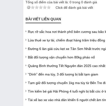
Tổng số điểm của bài viết là:
0
trong
0
đánh giá
Click để đánh giá bài viết
BÀI VIẾT LIÊN QUAN
Rực rỡ sắc hoa nơi thành phố biên cương sau bão l
Lừa thuê xe tự lái, chiếm đoạt hàng trăm triệu đồng
Đường 6 làn giải cứu kẹt xe Tân Sơn Nhất trước ng
Bắt đối tượng vận chuyển hơn 80kg pháo nổ
Quảng Bình thưởng Tết Nguyên đán 2025 cao nhất 
“Dính” đến ma túy, 3 đối tượng bị bắt tạm giam
Tạm giữ đối tượng chuyển 1kg ma túy từ Bến Tre đi
Tìm kiếm bé gái Hải Phòng 4 tuổi nghi bị bắt cóc ở 
Tài xế lao xe vào nhà dân khiến 6 người chết âm tí