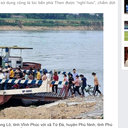
sử dụng cũng là lúc bến phà Then được "nghỉ hưu", chấm dứt
g Lô, tỉnh Vĩnh Phúc với xã Tử Đà, huyện Phù Ninh, tỉnh Phú