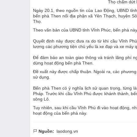
Thọ chấm dứt 
Ngày 20.1, theo nguồn tin của Lao Động, UBND tỉn
bến phà Then nối địa phận xã Yên Thạch, huyện Sôn
Thọ.
Theo văn bản của UBND tỉnh Vĩnh Phúc, bến phà này 
Quyết định này được đưa ra do từ khi cầu Vĩnh Phú
lượng các phương tiện chủ yếu là xe đạp và xe máy
Để đảm bảo an toàn giao thông và tránh lãng phí 
dừng hoạt động bến phà Then.
Đề xuất này được chấp thuận. Ngoài ra, các phương 
sử dụng.
Bến phà Then có ý nghĩa lịch sử quan trọng, từng là
Pháp. Trước khi cầu Vĩnh Phú được khánh thành, bến 
sông Lô.
Tuy nhiên, sau khi cầu Vĩnh Phú đi vào hoạt động, 
hoạt động của bến phà này.
Nguồn:
laodong.vn