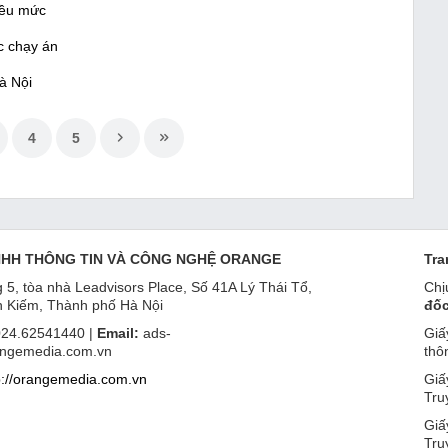
iều mức
c chạy án
à Nội
4
5
NHH THÔNG TIN VÀ CÔNG NGHỆ ORANGE
Tra
 5, tòa nhà Leadvisors Place, Số 41A Lý Thái Tổ,
Chị
 Kiếm, Thành phố Hà Nội
đốc
24.62541440 |
Email:
ads-
Giấ
ngemedia.com.vn
thô
p://orangemedia.com.vn
Giấ
Tru
Giấ
Tru