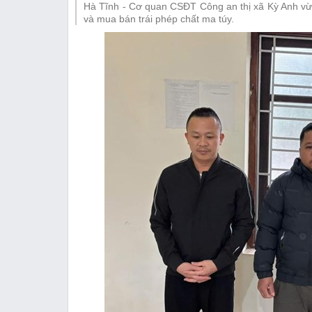
Hà Tĩnh - Cơ quan CSĐT Công an thị xã Kỳ Anh vừa 
Thị trường
và mua bán trái phép chất ma túy.
Emagazine