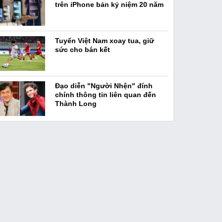
trên iPhone bản kỷ niệm 20 năm
Tuyển Việt Nam xoay tua, giữ
sức cho bán kết
Đạo diễn "Người Nhện" đính
chính thông tin liên quan đến
Thành Long