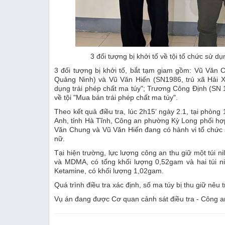
3 đối tượng bị khởi tố về tội tổ chức sử d
3 đối tượng bị khởi tố, bắt tạm giam gồm: Vũ Văn
Quảng Ninh) và Vũ Văn Hiến (SN1986, trú xã Hải X
dụng trái phép chất ma túy"; Trương Công Định (SN 
về tội "Mua bán trái phép chất ma túy".
Theo kết quả điều tra, lúc 2h15’ ngày 2.1, tại phòn
Anh, tỉnh Hà Tĩnh, Công an phường Kỳ Long phối hợ
Văn Chung và Vũ Văn Hiến đang có hành vi tổ chức 
nữ.
Tại hiện trường, lực lượng công an thu giữ một túi 
và MDMA, có tổng khối lượng 0,52gam và hai túi ni
Ketamine, có khối lượng 1,02gam.
Quá trình điều tra xác định, số ma túy bị thu giữ nê
Vụ án đang được Cơ quan cảnh sát điều tra - Công an t