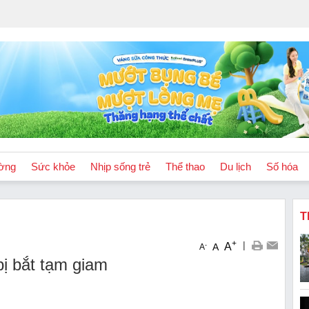
ờng
Sức khỏe
Nhịp sống trẻ
Thể thao
Du lịch
Số hóa
T
+
|
A
-
A
A
bị bắt tạm giam