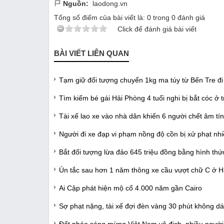
Nguồn:
laodong.vn
Tổng số điểm của bài viết là:
0
trong
0
đánh giá
Click để đánh giá bài viết
BÀI VIẾT LIÊN QUAN
Tạm giữ đối tượng chuyển 1kg ma túy từ Bến Tre đi
Tìm kiếm bé gái Hải Phòng 4 tuổi nghi bị bắt cóc ở 
Tài xế lao xe vào nhà dân khiến 6 người chết âm tí
Người đi xe đạp vi phạm nồng độ cồn bị xử phạt nh
Bắt đối tượng lừa đảo 645 triệu đồng bằng hình thứ
Ùn tắc sau hơn 1 năm thông xe cầu vượt chữ C ở H
Ai Cập phát hiện mộ cổ 4.000 năm gần Cairo
Sợ phạt nặng, tài xế đợi đèn vàng 30 phút không d