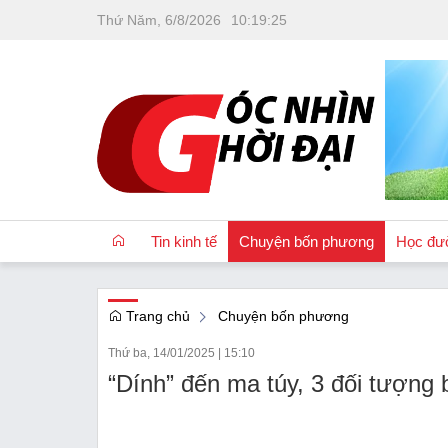
Thứ Năm, 6/8/2026
10
:
19
:
26
Tin kinh tế
Chuyện bốn phương
Học đư
Trang chủ
Chuyện bốn phương
OCOP
Thứ ba, 14/01/2025
|
15:10
Quốc tế
“Dính” đến ma túy, 3 đối tượng 
Tài chính
Nhà đất