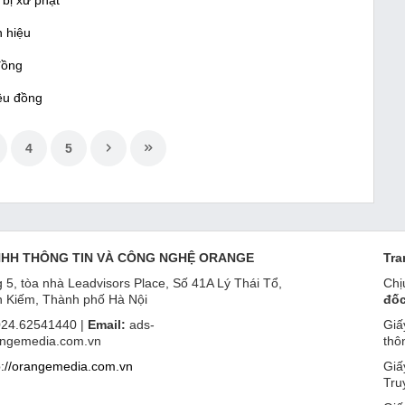
bị xử phạt
n hiệu
 đồng
iệu đồng
4
5
NHH THÔNG TIN VÀ CÔNG NGHỆ ORANGE
Tra
 5, tòa nhà Leadvisors Place, Số 41A Lý Thái Tổ,
Chị
 Kiếm, Thành phố Hà Nội
đốc
24.62541440 |
Email:
ads-
Giấ
ngemedia.com.vn
thô
p://orangemedia.com.vn
Giấ
Tru