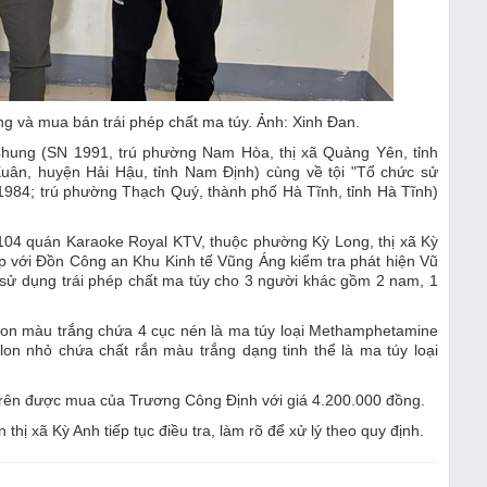
ụng và mua bán trái phép chất ma túy. Ảnh: Xinh Đan.
 Chung (SN 1991, trú phường Nam Hòa, thị xã Quảng Yên, tỉnh
uân, huyện Hải Hậu, tỉnh Nam Định) cùng về tội "Tổ chức sử
1984; trú phường Thạch Quý, thành phố Hà Tĩnh, tỉnh Hà Tĩnh)
g 104 quán Karaoke Royal KTV, thuộc phường Kỳ Long, thị xã Kỳ
p với Đồn Công an Khu Kinh tế Vũng Áng kiểm tra phát hiện Vũ
sử dụng trái phép chất ma túy cho 3 người khác gồm 2 nam, 1
nilon màu trắng chứa 4 cục nén là ma túy loại Methamphetamine
lon nhỏ chứa chất rắn màu trắng dạng tinh thể là ma túy loại
u trên được mua của Trương Công Định với giá 4.200.000 đồng.
hị xã Kỳ Anh tiếp tục điều tra, làm rõ để xử lý theo quy định.