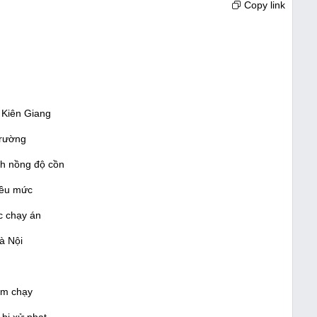
Copy link
 Kiên Giang
trường
nh nồng độ cồn
iều mức
c chạy án
à Nội
ám chạy