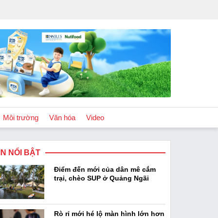
Môi trường
Văn hóa
Video
IN NỔI BẬT
Chính sách
Điểm đến mới của dân mê cắm
Podcast
trại, chèo SUP ở Quảng Ngãi
Rò rỉ mới hé lộ màn hình lớn hơn