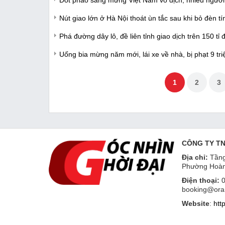
Đốt pháo sáng mừng Việt Nam vô địch, nhiều người 
Nút giao lớn ở Hà Nội thoát ùn tắc sau khi bỏ đèn tí
Phá đường dây lô, đề liên tỉnh giao dịch trên 150 tỉ
Uống bia mừng năm mới, lái xe về nhà, bị phạt 9 tr
1
2
3
CÔNG TY T
Địa chỉ:
Tầng
Phường Hoàn
Điện thoại:
0
booking@ora
Website
:
htt