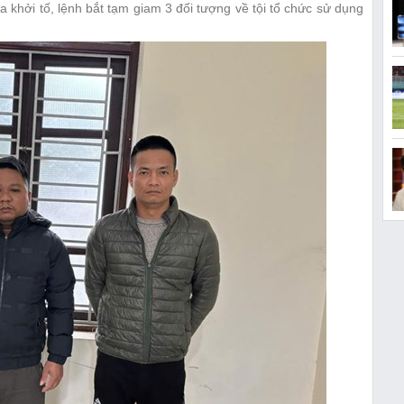
khởi tố, lệnh bắt tạm giam 3 đối tượng về tội tổ chức sử dụng