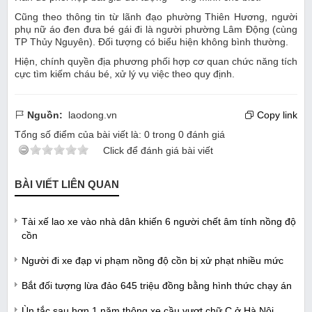
Cũng theo thông tin từ lãnh đạo phường Thiên Hương, người
phụ nữ áo đen đưa bé gái đi là người phường Lâm Động (cùng
TP Thủy Nguyên). Đối tượng có biểu hiện không bình thường.
Hiện, chính quyền địa phương phối hợp cơ quan chức năng tích
cực tìm kiếm cháu bé, xử lý vụ việc theo quy định.
Nguồn:
laodong.vn
Copy link
Tổng số điểm của bài viết là:
0
trong
0
đánh giá
Click để đánh giá bài viết
BÀI VIẾT LIÊN QUAN
Tài xế lao xe vào nhà dân khiến 6 người chết âm tính nồng độ
cồn
Người đi xe đạp vi phạm nồng độ cồn bị xử phạt nhiều mức
Bắt đối tượng lừa đảo 645 triệu đồng bằng hình thức chạy án
Ùn tắc sau hơn 1 năm thông xe cầu vượt chữ C ở Hà Nội