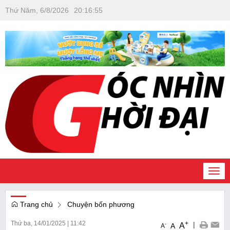
Thứ Năm, 6/8/2026
20
:
16
:
55
Togg
navi
Trang chủ
Chuyện bốn phương
Thứ ba, 14/01/2025
|
11:42
+
|
A
-
A
A