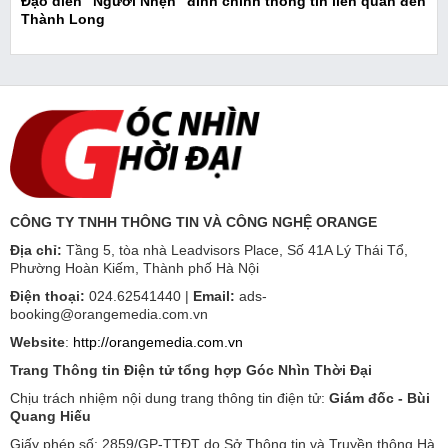
Đạo diễn "Người Nhện" đính chính thông tin liên quan đến
Thành Long
CÔNG TY TNHH THÔNG TIN VÀ CÔNG NGHỆ ORANGE
Địa chỉ:
Tầng 5, tòa nhà Leadvisors Place, Số 41A Lý Thái Tổ,
Phường Hoàn Kiếm, Thành phố Hà Nội
Điện thoại:
024.62541440 |
Email:
ads-
booking@orangemedia.com.vn
Website
:
http://orangemedia.com.vn
Trang Thông tin Điện tử tổng hợp Góc Nhìn Thời Đại
Chịu trách nhiệm nội dung trang thông tin điện tử:
Giám đốc - Bùi
Quang Hiếu
Giấy phép số: 2859/GP-TTĐT do Sở Thông tin và Truyền thông Hà