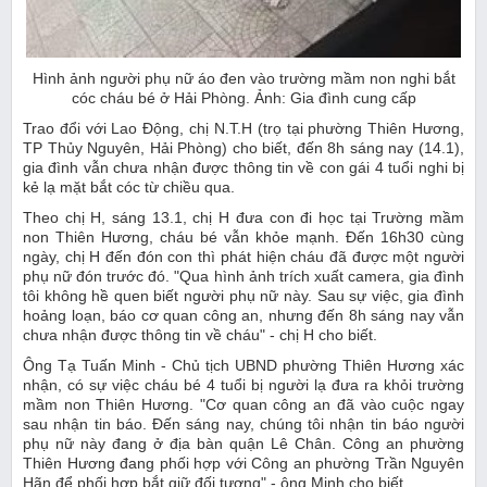
Hình ảnh người phụ nữ áo đen vào trường mầm non nghi bắt
cóc cháu bé ở Hải Phòng. Ảnh: Gia đình cung cấp
Trao đổi với Lao Động, chị N.T.H (trọ tại phường Thiên Hương,
TP Thủy Nguyên, Hải Phòng) cho biết, đến 8h sáng nay (14.1),
gia đình vẫn chưa nhận được thông tin về con gái 4 tuổi nghi bị
kẻ lạ mặt bắt cóc từ chiều qua.
Theo chị H, sáng 13.1, chị H đưa con đi học tại Trường mầm
non Thiên Hương, cháu bé vẫn khỏe mạnh. Đến 16h30 cùng
ngày, chị H đến đón con thì phát hiện cháu đã được một người
phụ nữ đón trước đó. "Qua hình ảnh trích xuất camera, gia đình
tôi không hề quen biết người phụ nữ này. Sau sự việc, gia đình
hoảng loạn, báo cơ quan công an, nhưng đến 8h sáng nay vẫn
chưa nhận được thông tin về cháu" - chị H cho biết.
Ông Tạ Tuấn Minh - Chủ tịch UBND phường Thiên Hương xác
nhận, có sự việc cháu bé 4 tuổi bị người lạ đưa ra khỏi trường
mầm non Thiên Hương. "Cơ quan công an đã vào cuộc ngay
sau nhận tin báo. Đến sáng nay, chúng tôi nhận tin báo người
phụ nữ này đang ở địa bàn quận Lê Chân. Công an phường
Thiên Hương đang phối hợp với Công an phường Trần Nguyên
Hãn để phối hợp bắt giữ đối tượng" - ông Minh cho biết.