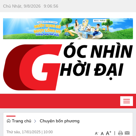
Chủ Nhật, 9/8/2026
9
:
06
:
57
Togg
navi
Trang chủ
Chuyện bốn phương
Thứ sáu, 17/01/2025
|
10:00
+
|
A
-
A
A