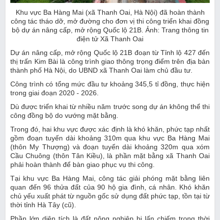
Khu vực Ba Hàng Mai (xã Thanh Oai, Hà Nội) đã hoàn thành
công tác tháo dỡ, mở đường cho đơn vị thi công triển khai đồng
bộ dự án nâng cấp, mở rộng Quốc lộ 21B. Ảnh: Trang thông tin
điện tử Xã Thanh Oai
Dự án nâng cấp, mở rộng Quốc lộ 21B đoạn từ Tỉnh lộ 427 đến
thị trấn Kim Bài là công trình giao thông trọng điểm trên địa bàn
thành phố Hà Nội, do UBND xã Thanh Oai làm chủ đầu tư.
Công trình có tổng mức đầu tư khoảng 345,5 tỉ đồng, thực hiện
trong giai đoạn 2020 - 2026.
Dù được triển khai từ nhiều năm trước song dự án không thể thi
công đồng bộ do vướng mặt bằng.
Trong đó, hai khu vực được xác định là khó khăn, phức tạp nhất
gồm đoạn tuyến dài khoảng 310m qua khu vực Ba Hàng Mai
(thôn My Thượng) và đoạn tuyến dài khoảng 320m qua xóm
Cầu Chuông (thôn Tân Kiều), là phần mặt bằng xã Thanh Oai
phải hoàn thành để bàn giao phục vụ thi công.
Tại khu vực Ba Hàng Mai, công tác giải phóng mặt bằng liên
quan đến 96 thửa đất của 90 hộ gia đình, cá nhân. Khó khăn
chủ yếu xuất phát từ nguồn gốc sử dụng đất phức tạp, tồn tại từ
thời tỉnh Hà Tây (cũ).
Phần lớn diện tích là đất nông nghiệp bị lấn chiếm trong thời