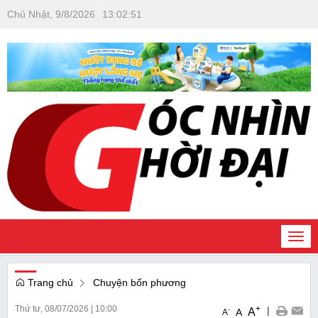
Chủ Nhật, 9/8/2026
13
:
02
:
52
Togg
navi
Trang chủ
Chuyện bốn phương
Thứ tư, 08/07/2026
|
10:00
+
|
A
-
A
A