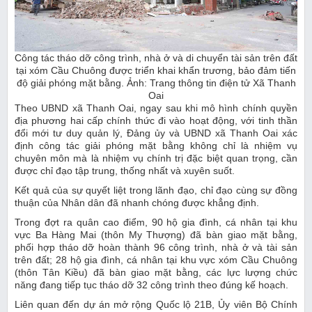
Công tác tháo dỡ công trình, nhà ở và di chuyển tài sản trên đất
tại xóm Cầu Chuông được triển khai khẩn trương, bảo đảm tiến
độ giải phóng mặt bằng. Ảnh: Trang thông tin điện tử Xã Thanh
Oai
Theo UBND xã Thanh Oai, ngay sau khi mô hình chính quyền
địa phương hai cấp chính thức đi vào hoạt động, với tinh thần
đổi mới tư duy quản lý, Đảng ủy và UBND xã Thanh Oai xác
định công tác giải phóng mặt bằng không chỉ là nhiệm vụ
chuyên môn mà là nhiệm vụ chính trị đặc biệt quan trọng, cần
được chỉ đạo tập trung, thống nhất và xuyên suốt.
Kết quả của sự quyết liệt trong lãnh đạo, chỉ đạo cùng sự đồng
thuận của Nhân dân đã nhanh chóng được khẳng định.
Trong đợt ra quân cao điểm, 90 hộ gia đình, cá nhân tại khu
vực Ba Hàng Mai (thôn My Thượng) đã bàn giao mặt bằng,
phối hợp tháo dỡ hoàn thành 96 công trình, nhà ở và tài sản
trên đất; 28 hộ gia đình, cá nhân tại khu vực xóm Cầu Chuông
(thôn Tân Kiều) đã bàn giao mặt bằng, các lực lượng chức
năng đang tiếp tục tháo dỡ 32 công trình theo đúng kế hoạch.
Liên quan đến dự án mở rộng Quốc lộ 21B, Ủy viên Bộ Chính