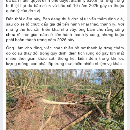
đã ban hành quyết định phê duyệt thanh lý 510,6 ha rừng trồng
bị thiệt hại do bão số 5 và bão số 10 năm 2025 gây ra thuộc
quản lý của đơn vị.
Đến thời điểm này, Ban đang thuê đơn vị tư vấn thẩm định giá,
sau đó sẽ tổ chức đấu giá để tiến hành khai thác, thanh lý. Với
những thủ tục cần triển khai như vậy, ông Lâm cho rằng cũng
chưa rõ
thời gian nào sẽ tiến hành thanh lý xong, nhưng buộc
phải hoàn thành trong năm 2026 này.
Ông Lâm cho rằng, việc hoàn thiện hồ sơ thanh lý rừng chậm
do có sự thay đổi trong quy định, diện tích rừng đổ gãy lớn mất
nhiều thời gian khảo sát, thống kê, kiểm đếm trong khi lực
lượng mỏng, còn phải tập trung thực hiện nhiều nhiệm vụ khác.