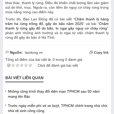
khai thác, thanh lý rừng. Điều đó khiến chất lượng lâm sản giảm
sút do khô, mục. Ngoài ra, còn tiềm ẩn nguy cơ cháy rừng trong
mùa nắng nóng cao điểm này.
Trước đó, Báo Lao Động đã có bài viết “
Chậm
thanh lý hàng
trăm ha rừng trồng đổ, gãy do bão năm 2025
” và bài “
Chậm
thanh lý rừng gãy đổ do bão, lo ngại gây nguy cơ cháy
rừng
”
phản ánh những ảnh hưởng và lo ngại từ việc chậm thanh lý
rừng đổ gãy do bão ở Hà Tĩnh.
Nguồn:
laodong.vn
Copy link
Tổng số điểm của bài viết là:
0
trong
0
đánh giá
Click để đánh giá bài viết
BÀI VIẾT LIÊN QUAN
Những công trình thay đổi diện mạo TPHCM sau 50 năm
mang tên Bác
Trước ngày miễn phí vé xe buýt, TPHCM chỉnh trang nhà chờ,
nhà vệ sinh công cộng