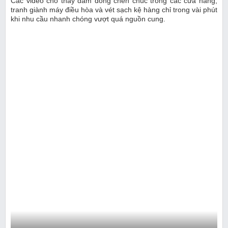
Các video cho thấy đám đông chen chúc trong các cửa hàng,
tranh giành máy điều hòa và vét sạch kệ hàng chỉ trong vài phút
khi nhu cầu nhanh chóng vượt quá nguồn cung.