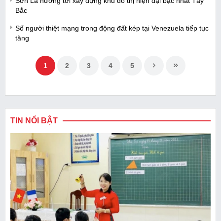
Sơn La hướng tới xây dựng khu đô thị hiện đại bậc nhất Tây
Bắc
Số người thiệt mạng trong động đất kép tại Venezuela tiếp tục
tăng
1
2
3
4
5
TIN NỔI BẬT