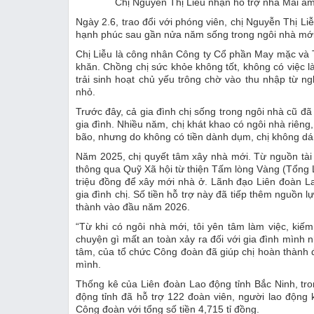
Chị Nguyễn Thị Liễu nhận hỗ trợ nhà Mái ấ
Ngày 2.6, trao đổi với phóng viên, chị Nguyễn Thị L
hạnh phúc sau gần nửa năm sống trong ngôi nhà mới
Chị Liễu là công nhân Công ty Cổ phần May mặc và
khăn. Chồng chị sức khỏe không tốt, không có việc làm
trải sinh hoạt chủ yếu trông chờ vào thu nhập từ 
nhỏ.
Trước đây, cả gia đình chị sống trong ngôi nhà cũ đã
gia đình. Nhiều năm, chị khát khao có ngôi nhà riên
bão, nhưng do không có tiền dành dụm, chị không dá
Năm 2025, chị quyết tâm xây nhà mới. Từ nguồn tà
thông qua Quỹ Xã hội từ thiện Tấm lòng Vàng (Tổng L
triệu đồng để xây mới nhà ở. Lãnh đạo Liên đoàn Lao
gia đình chị. Số tiền hỗ trợ này đã tiếp thêm nguồn l
thành vào đầu năm 2026.
“Từ khi có ngôi nhà mới, tôi yên tâm làm việc, kiếm
chuyện gì mất an toàn xảy ra đối với gia đình mình n
tâm, của tổ chức Công đoàn đã giúp chị hoàn thành 
mình.
Thống kê của Liên đoàn Lao động tỉnh Bắc Ninh, t
động tỉnh đã hỗ trợ 122 đoàn viên, người lao độn
Công đoàn với tổng số tiền 4,715 tỉ đồng.