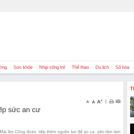
ờng
Sức khỏe
Nhịp sống trẻ
Thể thao
Du lịch
Số hóa
T
+
|
A
-
A
A
ếp sức an cư
 Mái ấm Công đoàn, tiếp thêm nguồn lực để an cư, yên tâm làm