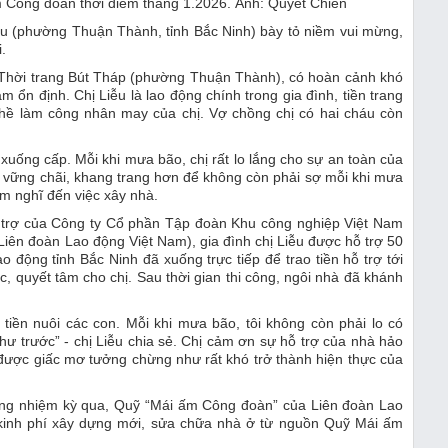
m Công đoàn thời điểm tháng 1.2026. Ảnh: Quyết Chiến
iễu (phường Thuận Thành, tỉnh Bắc Ninh) bày tỏ niềm vui mừng,
.
 Thời trang Bút Tháp (phường Thuận Thành), có hoàn cảnh khó
 ổn định. Chị Liễu là lao động chính trong gia đình, tiền trang
nghề làm công nhân may của chị. Vợ chồng chị có hai cháu còn
 xuống cấp. Mỗi khi mưa bão, chị rất lo lắng cho sự an toàn của
g, vững chãi, khang trang hơn để không còn phải sợ mỗi khi mưa
m nghĩ đến việc xây nhà.
i trợ của Công ty Cổ phần Tập đoàn Khu công nghiệp Việt Nam
iên đoàn Lao động Việt Nam), gia đình chị Liễu được hỗ trợ 50
 động tỉnh Bắc Ninh đã xuống trực tiếp để trao tiền hỗ trợ tới
ực, quyết tâm cho chị. Sau thời gian thi công, ngôi nhà đã khánh
 tiền nuôi các con. Mỗi khi mưa bão, tôi không còn phải lo có
hư trước” - chị Liễu chia sẻ. Chị cảm ơn sự hỗ trợ của nhà hảo
được giấc mơ tưởng chừng như rất khó trở thành hiện thực của
rong nhiệm kỳ qua, Quỹ “Mái ấm Công đoàn” của Liên đoàn Lao
g kinh phí xây dựng mới, sửa chữa nhà ở từ nguồn Quỹ Mái ấm