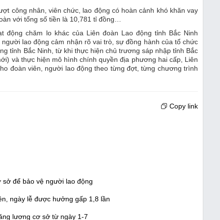
lượt công nhân, viên chức, lao động có hoàn cảnh khó khăn vay
àn với tổng số tiền là 10,781 tỉ đồng…
t động chăm lo khác của Liên đoàn Lao động tỉnh Bắc Ninh
p người lao động cảm nhận rõ vai trò, sự đồng hành của tổ chức
g tỉnh Bắc Ninh, từ khi thực hiện chủ trương sáp nhập tỉnh Bắc
mới) và thực hiện mô hình chính quyền địa phương hai cấp, Liên
ho đoàn viên, người lao động theo từng đợt, từng chương trình
Copy link
ơ sở để bảo vệ người lao động
ên, ngày lễ được hưởng gấp 1,8 lần
tăng lương cơ sở từ ngày 1-7