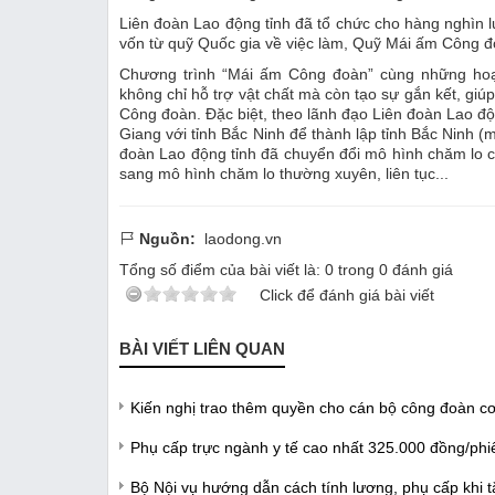
Liên đoàn Lao động tỉnh đã tổ chức cho hàng nghìn 
vốn từ quỹ Quốc gia về việc làm, Quỹ Mái ấm Công đo
Chương trình “Mái ấm Công đoàn” cùng những hoạ
không chỉ hỗ trợ vật chất mà còn tạo sự gắn kết, giú
Công đoàn. Đặc biệt, theo lãnh đạo Liên đoàn Lao độn
Giang với tỉnh Bắc Ninh để thành lập tỉnh Bắc Ninh (
đoàn Lao động tỉnh đã chuyển đổi mô hình chăm lo c
sang mô hình chăm lo thường xuyên, liên tục...
Nguồn:
laodong.vn
Tổng số điểm của bài viết là:
0
trong
0
đánh giá
Click để đánh giá bài viết
BÀI VIẾT LIÊN QUAN
Kiến nghị trao thêm quyền cho cán bộ công đoàn c
Phụ cấp trực ngành y tế cao nhất 325.000 đồng/phi
Bộ Nội vụ hướng dẫn cách tính lương, phụ cấp khi 