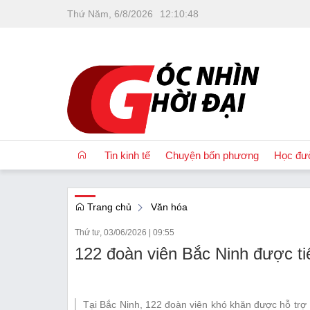
Thứ Năm, 6/8/2026
12
:
10
:
49
Tin kinh tế
Chuyện bốn phương
Học đư
Trang chủ
Văn hóa
OCOP
Thứ tư, 03/06/2026
|
09:55
Quốc tế
122 đoàn viên Bắc Ninh được ti
Tài chính
Nhà đất
Tại Bắc Ninh, 122 đoàn viên khó khăn được hỗ trợ