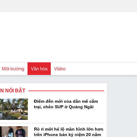
Môi trường
Văn hóa
Video
IN NỔI BẬT
Chính sách
Điểm đến mới của dân mê cắm
Podcast
trại, chèo SUP ở Quảng Ngãi
Rò rỉ mới hé lộ màn hình lớn hơn
trên iPhone bản kỷ niệm 20 năm