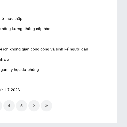
n ở mức thấp
c nâng lương, thăng cấp hàm
lợi ích không gian công cộng và sinh kế người dân
 nhà ở
 ngành y học dự phòng
từ 1.7.2026
4
5