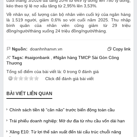
cuối tháng 3/2026 đã tăng 20% từ 649 tỷ đồng lên 780 tỷ đồng,
kéo theo tỷ lệ nợ xấu tăng từ 2,95% lên 3,53%.
Về nhân sự, số lượng cán bộ nhân viên cuối kỳ của ngân hàng
là 1.519 người, giảm 0,6% so với cuối năm 2025. Thu nhập
bình quân của nhân viên cũng giảm từ 29 triệu
đồng/người/tháng xuống 24 triệu đồng/người/tháng.
Nguồn:
doanhnhanvn.vn
Copy link
Tags:
#saigonbank
,
#Ngân hàng TMCP Sài Gòn Công
Thương
Tổng số điểm của bài viết là:
0
trong
0
đánh giá
Click để đánh giá bài viết
BÀI VIẾT LIÊN QUAN
Chính sách tiền tệ “cân não” trước biến động toàn cầu
Trái phiếu doanh nghiệp: Mở dư địa từ nhu cầu vốn dài hạn
Xăng E10: Từ lợi thế sản xuất đến tái cấu trúc chuỗi năng