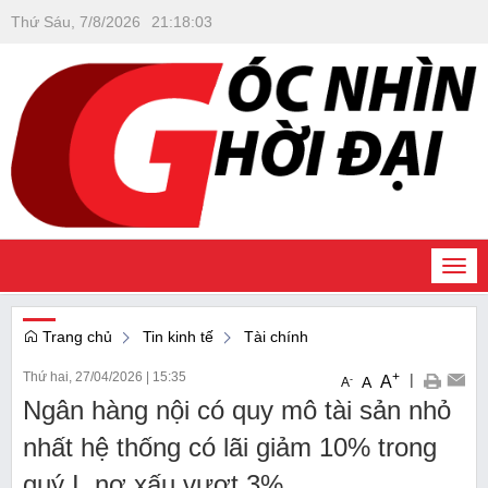
Thứ Sáu, 7/8/2026
21
:
18
:
04
Togg
navi
Trang chủ
Tin kinh tế
Tài chính
Thứ hai, 27/04/2026
|
15:35
+
|
A
-
A
A
Ngân hàng nội có quy mô tài sản nhỏ
nhất hệ thống có lãi giảm 10% trong
quý I, nợ xấu vượt 3%