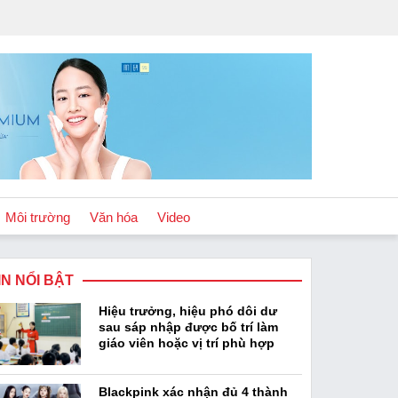
Môi trường
Văn hóa
Video
IN NỔI BẬT
Chính sách
Hiệu trưởng, hiệu phó dôi dư
Podcast
sau sáp nhập được bố trí làm
giáo viên hoặc vị trí phù hợp
Blackpink xác nhận đủ 4 thành