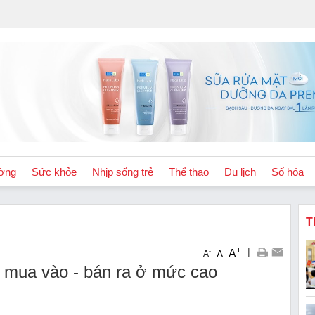
ờng
Sức khỏe
Nhịp sống trẻ
Thể thao
Du lịch
Số hóa
T
+
|
A
-
A
A
h mua vào - bán ra ở mức cao