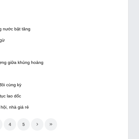
g nước bật tăng
ngừ
ượng giữa khủng hoảng
đôi cùng kỳ
tục lao dốc
hội, nhà giá rẻ
4
5