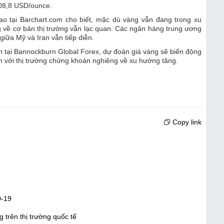
708,8 USD/ounce.
ao tại Barchart.com cho biết, mặc dù vàng vẫn đang trong xu
 về cơ bản thị trường vẫn lạc quan. Các ngân hàng trung ương
 giữa Mỹ và Iran vẫn tiếp diễn.
 tại Bannockburn Global Forex, dự đoán giá vàng sẽ biến động
n với thị trường chứng khoán nghiêng về xu hướng tăng.
Copy link
D-19
g trên thị trường quốc tế