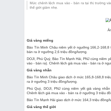
Mức chênh lệch mua vào - bán ra tại thị trường v
Thị trường
thế giới giảm nhẹ.
Emagazine
Ản
Giá vàng miếng
Bảo Tín Minh Châu niêm yết ở ngưỡng 166,2-168,8 t
bán ra ở ngưỡng 2,6 triệu đồng/lượng.
DOJI, Phú Quý, Bảo Tín Mạnh Hải, PNJ cùng niêm yế
vào - bán ra). Chênh lệch giá mua vào - bán ra ở ngư
Giá vàng nhẫn
Bảo Tín Minh Châu giao dịch ở mức 165,8-168,8 triệ
ra ở ngưỡng 3 triệu đồng/lượng.
Phú Quý, DOJI, PNJ cùng niêm yết giá vàng nhẫn 
Chênh lệch giá mua vào - bán ra ở ngưỡng 3 triệu đồ
Bảo Tín Mạnh Hải giao dịch ở mức 164,3 triệu đồng/
Giá vàng thế giới