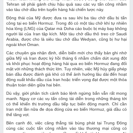
Tehran sẽ phải gánh chịu hậu quả sau các vụ tấn công nhằm
vào tàu chở dầu trên tuyến hàng hải chiến lược này.
Động thái của Mỹ được đưa ra sau khi ba tàu chở dầu bị tấn
công tại eo biển Hormuz. Trong đó có một tàu chở khí tự nhiên
hóa lỏng (LNG) của Qatar mà Doha cáo buộc bị máy bay không
người lái của Iran tập kích. Một tàu chở dầu thô treo cờ Saudi
Arabia, được cho là siêu tàu chở dầu Wedyan, cũng bị hư hại
ngoài khơi Oman.
Các chuyên gia nhận định, diễn biến mới cho thấy bản ghi nhớ
giữa Mỹ và Iran được ký hồi tháng 6 nhằm chấm dứt xung đột
và khôi phục hoạt động hàng hải qua eo biển Hormuz đang đối
mặt với những thách thức lớn. Tuy nhiên, việc Mỹ hủy giấy phép
bán dầu được đánh giá khó có thể ảnh hưởng lâu dài đến hoạt
động xuất khẩu dầu của Iran hoặc triển vọng đạt được một thỏa
thuận toàn diện giữa hai bên.
Dù vậy, giới phân tích cảnh báo lệnh ngừng bắn vẫn rất mong
manh. Nguy cơ các vụ tấn công tái diễn trong những tháng tới
có thể khiến thị trường dầu tiếp tục biến động mạnh. Chỉ cần
Iran một lần nữa đe dọa đóng cửa eo biển Hormuz, giá dầu có
thể tăng vọt.
Bên cạnh đó, việc căng thẳng tái bùng phát tại Trung Đông
cùng các cuộc tấn công nhằm vào tàu thương mại cũng có