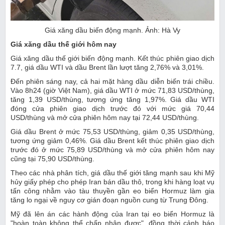
Giá xăng dầu biến động mạnh. Ảnh: Hà Vy
Giá xăng dầu thế giới hôm nay
Giá xăng dầu thế giới biến động mạnh. Kết thúc phiên giao dịch
7.7, giá dầu WTI và dầu Brent lần lượt tăng 2,76% và 3,01%.
Đến phiên sáng nay, cả hai mặt hàng dầu diễn biến trái chiều.
Vào 8h24 (giờ Việt Nam), giá dầu WTI ở mức 71,83 USD/thùng,
tăng 1,39 USD/thùng, tương ứng tăng 1,97%. Giá dầu WTI
đóng cửa phiên giao dịch trước đó với mức giá 70,44
USD/thùng và mở cửa phiên hôm nay tại 72,44 USD/thùng.
Giá dầu Brent ở mức 75,53 USD/thùng, giảm 0,35 USD/thùng,
tương ứng giảm 0,46%. Giá dầu Brent kết thúc phiên giao dịch
trước đó ở mức 75,89 USD/thùng và mở cửa phiên hôm nay
cũng tại 75,90 USD/thùng.
Theo các nhà phân tích, giá dầu thế giới tăng mạnh sau khi Mỹ
hủy giấy phép cho phép Iran bán dầu thô, trong khi hàng loạt vụ
tấn công nhằm vào tàu thuyền gần eo biển Hormuz làm gia
tăng lo ngại về nguy cơ gián đoạn nguồn cung từ Trung Đông.
Mỹ đã lên án các hành động của Iran tại eo biển Hormuz là
"hoàn toàn không thể chấp nhận được", đồng thời cảnh báo