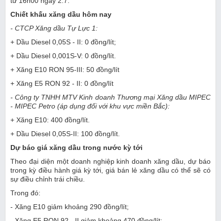
từ 16h00 ngày 2.7.
Chiết khấu xăng dầu hôm nay
- CTCP Xăng dầu Tự Lực 1:
+ Dầu Diesel 0,05S - II: 0 đồng/lít;
+ Dầu Diesel 0,001S-V: 0 đồng/lít.
+ Xăng E10 RON 95-III: 50 đồng/lít
+ Xăng E5 RON 92 - II: 0 đồng/lít
- Công ty TNHH MTV Kinh doanh Thương mại Xăng dầu MIPEC
- MIPEC Petro (áp dụng đối với khu vực miền Bắc):
+ Xăng E10: 400 đồng/lít.
+ Dầu Diesel 0,05S-II: 100 đồng/lít.
Dự báo giá xăng dầu trong nước kỳ tới
Theo đại diện một doanh nghiệp kinh doanh xăng dầu, dự báo
trong kỳ điều hành giá kỳ tới, giá bán lẻ xăng dầu có thể sẽ có
sự điều chỉnh trái chiều.
Trong đó:
- Xăng E10 giảm khoảng 290 đồng/lít;
- Xăng E5 RON 92 - II giảm khoảng 470 đồng/lít;