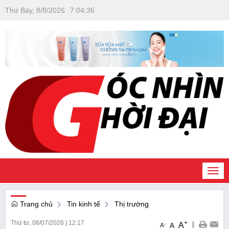
Thứ Bảy, 8/8/2026
7
:
04
:
37
Togg
navi
Trang chủ
Tin kinh tế
Thị trường
Thứ tư, 08/07/2026
|
12:17
+
|
A
-
A
A