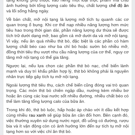
tạng không phụ thuộc vào riêng một loại thực phẩm mà chịu
ảnh hưởng bởi tổng lượng calo tiêu thụ, chất lượng
chế độ ăn
và lối sống hằng ngày.
Về bản chất, mỡ nội tạng là lượng mỡ tích tụ quanh các cơ
quan trong ổ bụng. Khi cơ thể nạp nhiều năng lượng hơn mức
tiêu hao trong thời gian dài, phần năng lượng dư thừa sẽ được
tích trữ dưới dạng mỡ, bao gồm cả mỡ dưới da và mỡ nội tạng.
Vì vậy, nếu ăn quá nhiều thịt bò, đặc biệt là các phần có hàm
lượng chất béo cao như ba chỉ bò hoặc sườn bò nhiều mỡ,
đồng thời tiêu thụ vượt nhu cầu năng lượng của cơ thể, nguy cơ
tăng mỡ nội tạng có thể gia tăng.
Ngược lại, nếu lựa chọn các phần thịt bò nạc, chế biến lành
mạnh và duy trì khẩu phần hợp lý, thịt bò không phải là nguyên
nhân trực tiếp gây tích tụ mỡ nội tạng.
Ngoài lượng thịt tiêu thụ, cách chế biến cũng đóng vai trò quan
trọng. Các món thịt bò chiên ngập dầu, nướng kèm nhiều bơ
hoặc ăn cùng các loại nước sốt nhiều đường, nhiều chất béo có
thể làm tăng tổng lượng calo của bữa ăn.
Trong khi đó, thịt bò luộc, hấp hoặc áp chảo với ít dầu kết hợp
cùng nhiều
rau xanh
sẽ giúp bữa ăn cân đối hơn. Bên cạnh đó,
việc thường xuyên sử dụng nước ngọt, đồ uống có đường, rượu
bia và ít vận động còn có ảnh hưởng lớn đến sự tích tụ mỡ nội
tạng hơn so với việc chỉ ăn thịt bò.