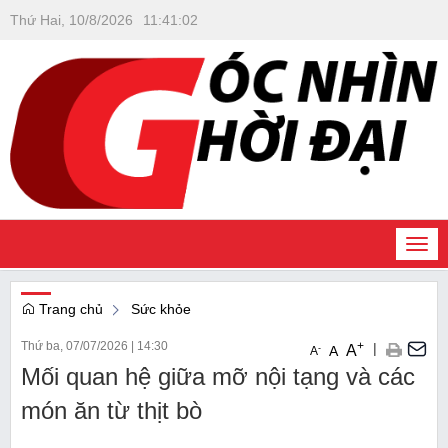
Thứ Hai, 10/8/2026
11
:
41
:
02
Togg
navi
Trang chủ
Sức khỏe
Thứ ba, 07/07/2026
|
14:30
+
|
A
-
A
A
Mối quan hệ giữa mỡ nội tạng và các
món ăn từ thịt bò