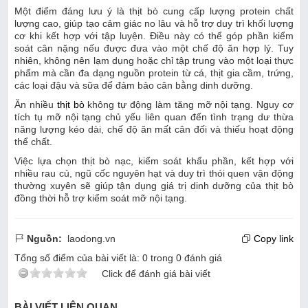
Một điểm đáng lưu ý là thịt bò cung cấp lượng protein chất
lượng cao, giúp tạo cảm giác no lâu và hỗ trợ duy trì khối lượng
cơ khi kết hợp với tập luyện. Điều này có thể góp phần kiểm
soát cân nặng nếu được đưa vào một chế độ ăn hợp lý. Tuy
nhiên, không nên lạm dụng hoặc chỉ tập trung vào một loại thực
phẩm mà cần đa dạng nguồn protein từ cá, thịt gia cầm, trứng,
các loại đậu và sữa để đảm bảo cân bằng dinh dưỡng.
Ăn nhiều
thịt bò
không tự động làm tăng mỡ nội tạng. Nguy cơ
tích tụ mỡ nội tạng chủ yếu liên quan đến tình trạng dư thừa
năng lượng kéo dài, chế độ ăn mất cân đối và thiếu hoạt động
thể chất.
Việc lựa chọn thịt bò nạc, kiểm soát khẩu phần, kết hợp với
nhiều rau củ, ngũ cốc nguyên hạt và duy trì thói quen vận động
thường xuyên sẽ giúp tận dụng giá trị dinh dưỡng của thịt bò
đồng thời hỗ trợ kiểm soát mỡ nội tạng.
Nguồn:
laodong.vn
Copy link
Tổng số điểm của bài viết là:
0
trong
0
đánh giá
Click để đánh giá bài viết
BÀI VIẾT LIÊN QUAN