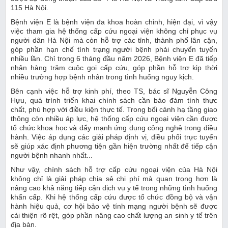
115 Hà Nội.
Bệnh viện E là bệnh viện đa khoa hoàn chỉnh, hiện đại, vì vậy
việc tham gia hệ thống cấp cứu ngoại viện không chỉ phục vụ
người dân Hà Nội mà còn hỗ trợ các tỉnh, thành phố lân cận,
góp phần hạn chế tình trạng người bệnh phải chuyển tuyến
nhiều lần. Chỉ trong 6 tháng đầu năm 2026, Bệnh viện E đã tiếp
nhận hàng trăm cuộc gọi cấp cứu, góp phần hỗ trợ kịp thời
nhiều trường hợp bệnh nhân trong tình huống nguy kịch.
Bên cạnh việc hỗ trợ kinh phí, theo TS, bác sĩ Nguyễn Công
Hựu, quá trình triển khai chính sách cần bảo đảm tính thực
chất, phù hợp với điều kiện thực tế. Trong bối cảnh hạ tầng giao
thông còn nhiều áp lực, hệ thống cấp cứu ngoại viện cần được
tổ chức khoa học và đẩy mạnh ứng dụng công nghệ trong điều
hành. Việc áp dụng các giải pháp định vị, điều phối trực tuyến
sẽ giúp xác định phương tiện gần hiện trường nhất để tiếp cận
người bệnh nhanh nhất...
Như vậy, chính sách hỗ trợ cấp cứu ngoại viện của Hà Nội
không chỉ là giải pháp chia sẻ chi phí mà quan trọng hơn là
nâng cao khả năng tiếp cận dịch vụ y tế trong những tình huống
khẩn cấp. Khi hệ thống cấp cứu được tổ chức đồng bộ và vận
hành hiệu quả, cơ hội bảo vệ tính mạng người bệnh sẽ được
cải thiện rõ rệt, góp phần nâng cao chất lượng an sinh y tế trên
địa bàn.