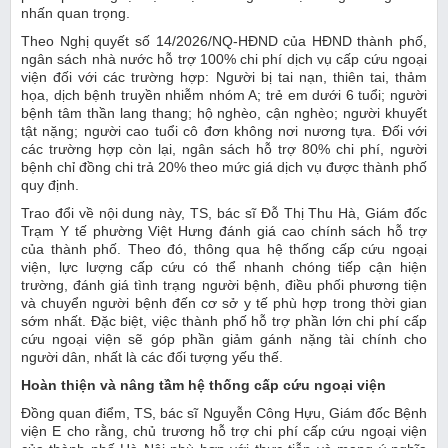
nhấn quan trọng.
Theo Nghị quyết số 14/2026/NQ-HĐND của HĐND thành phố,
ngân sách nhà nước hỗ trợ 100% chi phí dịch vụ cấp cứu ngoại
viện đối với các trường hợp: Người bị tai nạn, thiên tai, thảm
họa, dịch bệnh truyền nhiễm nhóm A; trẻ em dưới 6 tuổi; người
bệnh tâm thần lang thang; hộ nghèo, cận nghèo; người khuyết
tật nặng; người cao tuổi cô đơn không nơi nương tựa. Đối với
các trường hợp còn lại, ngân sách hỗ trợ 80% chi phí, người
bệnh chỉ đồng chi trả 20% theo mức giá dịch vụ được thành phố
quy định.
Trao đổi về nội dung này, TS, bác sĩ Đỗ Thị Thu Hà, Giám đốc
Trạm Y tế phường Việt Hưng đánh giá cao chính sách hỗ trợ
của thành phố. Theo đó, thông qua hệ thống cấp cứu ngoại
viện, lực lượng cấp cứu có thể nhanh chóng tiếp cận hiện
trường, đánh giá tình trạng người bệnh, điều phối phương tiện
và chuyển người bệnh đến cơ sở y tế phù hợp trong thời gian
sớm nhất. Đặc biệt, việc thành phố hỗ trợ phần lớn chi phí cấp
cứu ngoại viện sẽ góp phần giảm gánh nặng tài chính cho
người dân, nhất là các đối tượng yếu thế.
Hoàn thiện và nâng tầm hệ thống cấp cứu ngoại viện
Đồng quan điểm, TS, bác sĩ Nguyễn Công Hựu, Giám đốc Bệnh
viện E cho rằng, chủ trương hỗ trợ chi phí cấp cứu ngoại viện