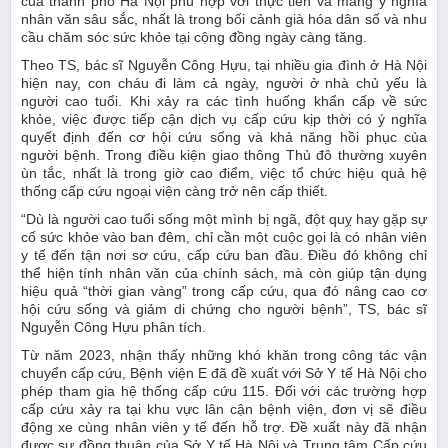
của thành phố Hà Nội phù hợp với thực tiễn và mang ý nghĩa
nhân văn sâu sắc, nhất là trong bối cảnh già hóa dân số và nhu
cầu chăm sóc sức khỏe tại cộng đồng ngày càng tăng.
Theo TS, bác sĩ Nguyễn Công Hựu, tại nhiều gia đình ở Hà Nội
hiện nay, con cháu đi làm cả ngày, người ở nhà chủ yếu là
người cao tuổi. Khi xảy ra các tình huống khẩn cấp về sức
khỏe, việc được tiếp cận dịch vụ cấp cứu kịp thời có ý nghĩa
quyết định đến cơ hội cứu sống và khả năng hồi phục của
người bệnh. Trong điều kiện giao thông Thủ đô thường xuyên
ùn tắc, nhất là trong giờ cao điểm, việc tổ chức hiệu quả hệ
thống cấp cứu ngoại viện càng trở nên cấp thiết.
“Dù là người cao tuổi sống một mình bị ngã, đột quỵ hay gặp sự
cố sức khỏe vào ban đêm, chỉ cần một cuộc gọi là có nhân viên
y tế đến tận nơi sơ cứu, cấp cứu ban đầu. Điều đó không chỉ
thể hiện tính nhân văn của chính sách, mà còn giúp tận dụng
hiệu quả “thời gian vàng” trong cấp cứu, qua đó nâng cao cơ
hội cứu sống và giảm di chứng cho người bệnh”, TS, bác sĩ
Nguyễn Công Hựu phân tích.
Từ năm 2023, nhận thấy những khó khăn trong công tác vận
chuyển cấp cứu, Bệnh viện E đã đề xuất với Sở Y tế Hà Nội cho
phép tham gia hệ thống cấp cứu 115. Đối với các trường hợp
cấp cứu xảy ra tại khu vực lân cận bệnh viện, đơn vị sẽ điều
động xe cùng nhân viên y tế đến hỗ trợ. Đề xuất này đã nhận
được sự đồng thuận của Sở Y tế Hà Nội và Trung tâm Cấp cứu