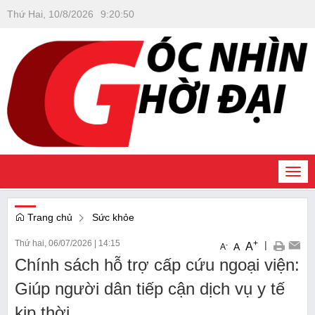
Thứ Hai, 10/8/2026
9
:
20
:
51
Togg
navi
Trang chủ
Sức khỏe
Thứ hai, 06/07/2026
|
14:15
+
|
A
-
A
A
Chính sách hỗ trợ cấp cứu ngoại viện:
Giúp người dân tiếp cận dịch vụ y tế
kịp thời