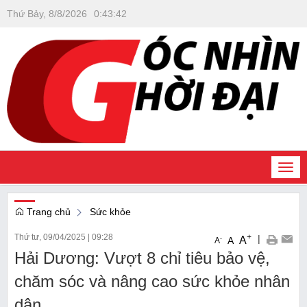
Thứ Bảy, 8/8/2026
0
:
43
:
42
Togg
navi
Trang chủ
Sức khỏe
Thứ tư, 09/04/2025
|
09:28
+
|
A
-
A
A
Hải Dương: Vượt 8 chỉ tiêu bảo vệ,
chăm sóc và nâng cao sức khỏe nhân
dân