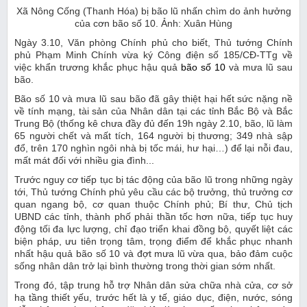
Xã Nông Cống (Thanh Hóa) bị bão lũ nhấn chìm do ảnh hưởng
của cơn bão số 10. Ảnh: Xuân Hùng
Ngày 3.10, Văn phòng Chính phủ cho biết, Thủ tướng Chính
phủ Phạm Minh Chính vừa ký Công điện số 185/CĐ-TTg về
việc khẩn trương khắc phục hậu quả
bão số 10
và mưa lũ sau
bão.
Bão số 10 và mưa lũ sau bão đã gây thiệt hại hết sức nặng nề
về tính mạng, tài sản của Nhân dân tại các tỉnh Bắc Bộ và Bắc
Trung Bộ (thống kê chưa đầy đủ đến 19h ngày 2.10, bão, lũ làm
65 người chết và mất tích, 164 người bị thương; 349 nhà sập
đổ, trên 170 nghìn ngôi nhà bị tốc mái, hư hại…) để lại nỗi đau,
mất mát đối với nhiều gia đình...
Trước nguy cơ tiếp tục bị tác động của bão lũ trong những ngày
tới, Thủ tướng Chính phủ yêu cầu các bộ trưởng, thủ trưởng cơ
quan ngang bộ, cơ quan thuộc Chính phủ; Bí thư, Chủ tịch
UBND các tỉnh, thành phố phải thần tốc hơn nữa, tiếp tục huy
động tối đa lực lượng, chỉ đạo triển khai đồng bộ, quyết liệt các
biện pháp, ưu tiên trọng tâm, trọng điểm để khắc phục nhanh
nhất hậu quả bão số 10 và đợt mưa lũ vừa qua, bảo đảm cuộc
sống nhân dân trở lại bình thường trong thời gian sớm nhất.
Trong đó, tập trung hỗ trợ Nhân dân sửa chữa nhà cửa, cơ sở
hạ tầng thiết yếu, trước hết là y tế, giáo dục, điện, nước, sóng