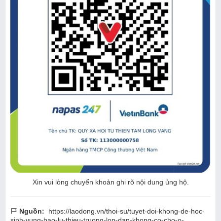
Xin vui lòng chuyển khoản ghi rõ nội dung ủng hộ.
Nguồn:
https://laodong.vn/thoi-su/tuyet-doi-khong-de-hoc-
sinh-vung-bao-lu-thieu-truong-lop-dan-khong-co-cho-o-