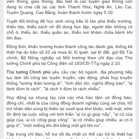
viễn thông, giao thông, đặc biệt là các tuyến giao thông còn
đang bị chia cắt tại các tỉnh Thanh Hóa, Nghệ An, Lào Cai,
Tuyên Quang, Cao Bằng; hoàn thành trước ngày 5.10.
Tuyệt đối không để học sinh vùng bão lũ tàn phá thiếu trường,
thiếu lớp, thiếu sách vở đồ dùng học tập, người dân không có
chỗ ở, thiếu ăn, thiếu quần áo, thiếu nơi khám chữa bệnh khi
ốm đau.
Đồng thời, khẩn trương hoàn thành công tác đánh giá, thống kê
thiệt hại do bão số 10 và mưa lũ, lũ quét, sạt lở đất, gửi Bộ Tài
chính, Bộ Nông nghiệp và Môi trường theo chỉ đạo của Thủ
tướng Chính phủ tại Công điện số 183/CĐ-TTg ngày 2.10.
Thủ tướng Chính phủ
yêu cầu các bộ ngành, địa phương tiếp
tục làm tốt công tác tuyên truyền, vận động, phát huy truyền
thống "tương thân tương ái", "tình dân tộc, nghĩa đồng bào", "lá
lành đùm lá rách", "lá rách ít đùm lá rách nhiều".
Huy động sự chung tay của các nhà hảo tâm và đồng bào,
đồng chí, nhất là của cộng đồng doanh nghiệp cùng sẻ chia, hỗ
trợ nhân dân vùng bị thiên tai vượt qua khó khăn, mất mát, sớm
ổn định lại cuộc sống với tinh thần "ai có gì giúp nấy", "ai có của
giúp của, ai có công giúp công", "ai có nhiều giúp nhiều, ai có ít
giúp ít", "một miếng khi đói bằng một gói khi no".
Tập trung chỉ đạo, hỗ trợ tối đa nhất có thể các hộ bị thiệt hại