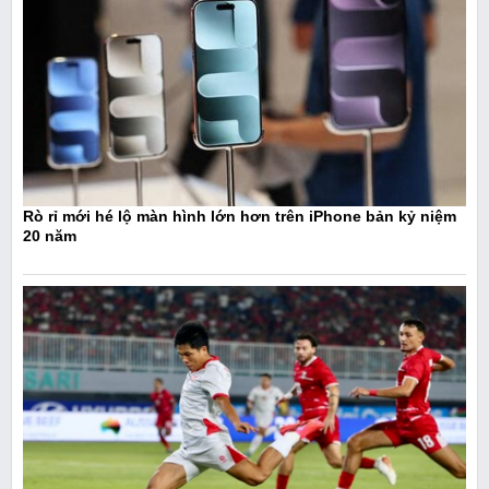
Rò rỉ mới hé lộ màn hình lớn hơn trên iPhone bản kỷ niệm
20 năm