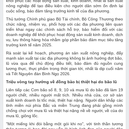
khôi phục các hoạt động sản xuất, kinh doanh, nhất là sản xuất
nông nghiệp để tạo điều kiện cho người dân sớm ổn định lại
cuộc sống, bảo đảm tăng trưởng kinh tế của địa phương.
Thủ tướng Chính phủ giao Bộ Tài chính, Bộ Công Thương theo
chức năng, nhiệm vụ, phối hợp với các địa phương liên quan
triển khai ngay các chính sách hỗ trợ, bảo hiểm đối với các
doanh nghiệp để khôi phục hoạt động sản xuất kinh doanh, dịch
vụ, lưu thông hàng hóa nhằm góp phần bảo đảm mục tiêu tăng
trưởng kinh tế năm 2025.
Rà soát lại kế hoạch, phương án sản xuất nông nghiệp, đẩy
mạnh sản xuất tại các địa phương không bị ảnh hưởng đợt bão,
lũ vừa qua để chủ động điều tiết, bảo đảm đủ nguồn cung
lương thực, thực phẩm trong thời gian tới, nhất là dịp cuối năm
và Tết Nguyên đán Bính Ngọ 2026.
Triệu vòng tay hướng về đồng bào bị thiệt hại do bão lũ
Liên tiếp các Cơn bão số 8, 9, 10 và mưa lũ do bão đã làm 19
người chết, nhiều người mất tích. Nhiều nhà cửa, cơ sở sản
xuất kinh doanh bị tốc mái, thiệt hại nặng. Người dân khắp các
tỉnh miền núi phía Bắc và miền Trung đang phải gồng mình
chống chọi với mưa lũ và thiệt hại nặng nề về người, về của do
mưa lũ, giông lốc.
"Một miếng khi đói bằng một gói khi no", với tinh thần tương