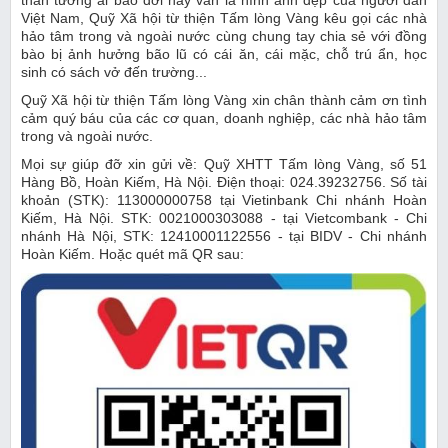
thân tương ái bao đời nay vẫn là hình ảnh đẹp của người dân
Việt Nam, Quỹ Xã hội từ thiện Tấm lòng Vàng kêu gọi các nhà
hảo tâm trong và ngoài nước cùng chung tay chia sẻ với đồng
bào bị ảnh hưởng bão lũ có cái ăn, cái mặc, chỗ trú ẩn, học
sinh có sách vở đến trường...
Quỹ Xã hội từ thiện Tấm lòng Vàng xin chân thành cảm ơn tình
cảm quý báu của các cơ quan, doanh nghiệp, các nhà hảo tâm
trong và ngoài nước.
Mọi sự giúp đỡ xin gửi về: Quỹ XHTT Tấm lòng Vàng, số 51
Hàng Bồ, Hoàn Kiếm, Hà Nội. Điện thoại: 024.39232756. Số tài
khoản (STK): 113000000758 tại Vietinbank Chi nhánh Hoàn
Kiếm, Hà Nội. STK: 0021000303088 - tại Vietcombank - Chi
nhánh Hà Nội, STK: 12410001122556 - tại BIDV - Chi nhánh
Hoàn Kiếm. Hoặc quét mã QR sau: