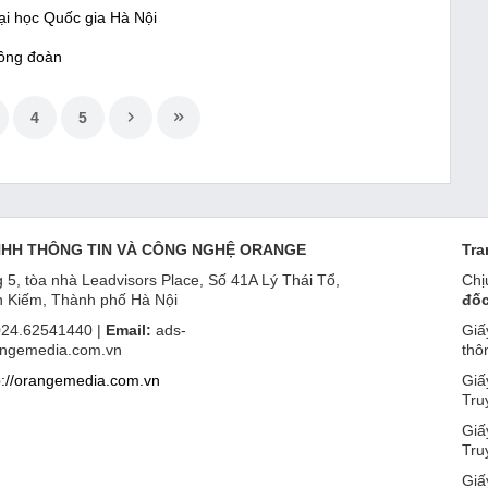
i học Quốc gia Hà Nội
Công đoàn
4
5
NHH THÔNG TIN VÀ CÔNG NGHỆ ORANGE
Tra
 5, tòa nhà Leadvisors Place, Số 41A Lý Thái Tổ,
Chị
 Kiếm, Thành phố Hà Nội
đốc
24.62541440 |
Email:
ads-
Giấ
ngemedia.com.vn
thô
p://orangemedia.com.vn
Giấ
Tru
Giấ
Tru
Giấ