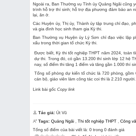
Ngoài ra, Ban Thường vụ Tỉnh ủy Quảng Ngãi cũng yê
trình hỗ trợ thí sinh; hỗ trợ địa phương đảm bảo an nin
lại, ăn ở.
Các Huyện ủy, Thị ủy, Thành ủy tập trung chỉ đạo, ph
và gia đình học sinh tham gia Kỳ thi.
Ban Thường vụ Huyện ủy Lý Sơn chỉ đạo việc lập phư
xấu trong thời gian tổ chức Kỳ thi.
Được biết, Kỳ thi tốt nghiệp THPT năm 2024, toàn t
dự thi. Trong đó, có gần 13.200 thí sinh lớp 12 hệ 
nay, số điểm thi tăng 1 điểm và tăng gần 1.000 thí si
Tổng số phòng dự kiến tổ chức là 720 phòng, gồm
cán bộ, giáo viên làm công tác coi thi là 2.210 người.
Link bài gốc
Copy link
Tác giả:
Út Vũ
Tags:
Quảng Ngãi
,
Thi tốt nghiệp THPT
,
Công v
Tổng số điểm của bài viết là:
0
trong
0
đánh giá