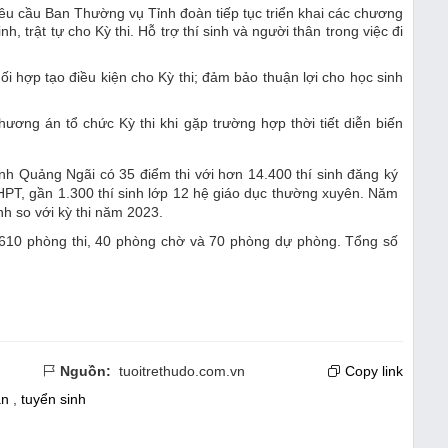
u cầu Ban Thường vụ Tỉnh đoàn tiếp tục triển khai các chương
h, trật tự cho Kỳ thi. Hỗ trợ thí sinh và người thân trong việc đi
ối hợp tạo điều kiện cho Kỳ thi; đảm bảo thuận lợi cho học sinh
ơng án tổ chức Kỳ thi khi gặp trường hợp thời tiết diễn biến
ỉnh Quảng Ngãi có 35 điểm thi với hơn 14.400 thí sinh đăng ký
THPT, gần 1.300 thí sinh lớp 12 hệ giáo dục thường xuyên. Năm
nh so với kỳ thi năm 2023.
 610 phòng thi, 40 phòng chờ và 70 phòng dự phòng. Tổng số
Nguồn:
tuoitrethudo.com.vn
Copy link
ăn
,
tuyển sinh