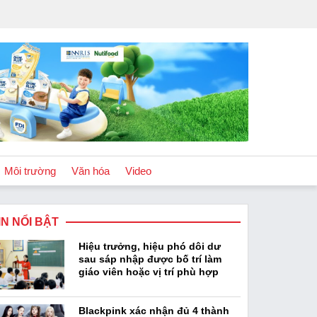
Môi trường
Văn hóa
Video
IN NỔI BẬT
Chính sách
Hiệu trưởng, hiệu phó dôi dư
Podcast
sau sáp nhập được bố trí làm
giáo viên hoặc vị trí phù hợp
Blackpink xác nhận đủ 4 thành