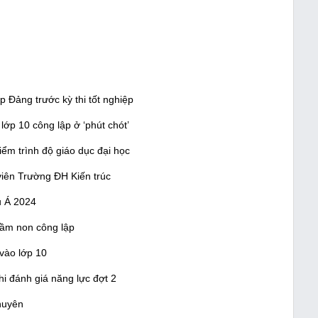
 Đảng trước kỳ thi tốt nghiệp
lớp 10 công lập ở ‘phút chót’
m trình độ giáo dục đại học
viên Trường ĐH Kiến trúc
u Á 2024
mầm non công lập
vào lớp 10
i đánh giá năng lực đợt 2
huyên