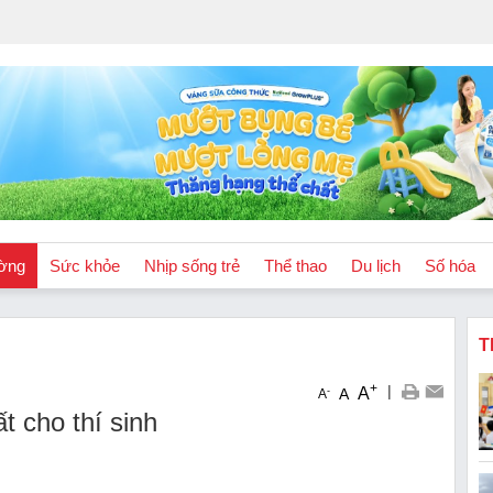
ờng
Sức khỏe
Nhịp sống trẻ
Thể thao
Du lịch
Số hóa
T
+
|
A
-
A
A
t cho thí sinh