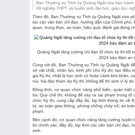
Ban Thường vụ Tỉnh ủy Quảng Ngãi vừa ban hành C
Thị trường
tốt nghiệp THPT và tuyển sinh đại học, giáo dục 
Theo đó, Ban Thường vụ Tỉnh ủy Quảng Ngãi vừa yêu 
Emagazine
túc các văn bản chỉ đạo, hướng dẫn của Chính phủ,
quan, trung thực, an toàn, hiệu quả, đánh giá đúng c
Quảng Ngãi tăng cường chỉ đạo tổ chức kỳ thi tốt 
2024 bảo đảm an t
Cùng với đó, Ban Thường vụ Tỉnh ủy Quảng Ngãi đề 
sở vật chất, nhân lực, kinh phí cho Kỳ thi; tạo điều 
gia Kỳ thi, nhất là học sinh có hoàn cảnh khó khăn, c
núi, hải đảo tham dự Kỳ thi; không để thí sinh vì lý do
Đồng thời, cơ quan chức năng phổ biến, quán triệt 
túc Quy chế thi; không để xảy ra sai phạm trong tổ 
chức Kỳ thi; cung cấp đầy đủ, kịp thời thông tin về 
tự, an toàn giao thông, phòng chống cháy nổ, an toàn 
phạm.
Bên cạnh đó, cơ quan chức năng tăng cường tuyên truy
tin chính xác, đầy đủ, kịp thời các văn bản chỉ đạo,
sinh.