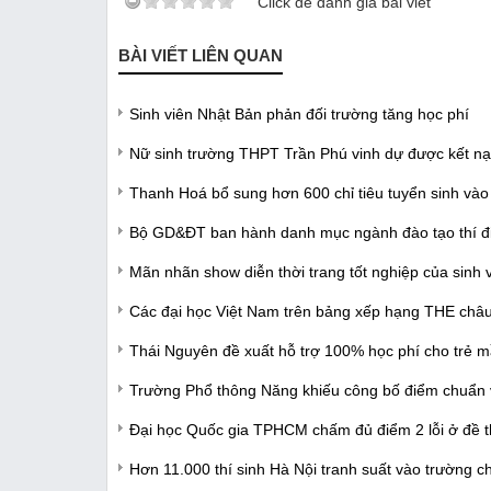
Click để đánh giá bài viết
BÀI VIẾT LIÊN QUAN
Sinh viên Nhật Bản phản đối trường tăng học phí
Nữ sinh trường THPT Trần Phú vinh dự được kết nạp
Thanh Hoá bổ sung hơn 600 chỉ tiêu tuyển sinh vào 
Bộ GD&ĐT ban hành danh mục ngành đào tạo thí điể
Mãn nhãn show diễn thời trang tốt nghiệp của sinh 
Các đại học Việt Nam trên bảng xếp hạng THE châ
Thái Nguyên đề xuất hỗ trợ 100% học phí cho trẻ 
Trường Phổ thông Năng khiếu công bố điểm chuẩn 
Đại học Quốc gia TPHCM chấm đủ điểm 2 lỗi ở đề th
Hơn 11.000 thí sinh Hà Nội tranh suất vào trường c