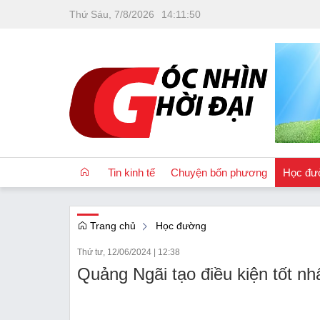
Thứ Sáu, 7/8/2026
14
:
11
:
50
Tin kinh tế
Chuyện bốn phương
Học đư
Trang chủ
Học đường
OCOP
Thứ tư, 12/06/2024
|
12:38
Quốc tế
Quảng Ngãi tạo điều kiện tốt nhấ
Tài chính
Nhà đất