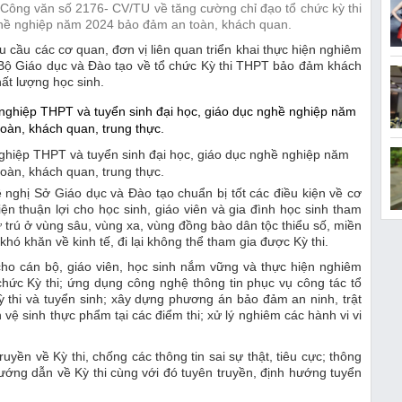
ông văn số 2176- CV/TU về tăng cường chỉ đạo tổ chức kỳ thi
nghề nghiệp năm 2024 bảo đảm an toàn, khách quan.
cầu các cơ quan, đơn vị liên quan triển khai thực hiện nghiêm
 Bộ Giáo dục và Đào tạo về tổ chức Kỳ thi THPT bảo đảm khách
hất lượng học sinh.
nghiệp THPT và tuyển sinh đại học, giáo dục nghề nghiệp năm
oàn, khách quan, trung thực.
nghị Sở Giáo dục và Đào tạo chuẩn bị tốt các điều kiện về cơ
kiện thuận lợi cho học sinh, giáo viên và gia đình học sinh tham
ư trú ở vùng sâu, vùng xa, vùng đồng bào dân tộc thiểu số, miền
 khó khăn về kinh tế, đi lại không thể tham gia được Kỳ thi.
cho cán bộ, giáo viên, học sinh nắm vững và thực hiện nghiêm
chức Kỳ thi; ứng dụng công nghệ thông tin phục vụ công tác tổ
Kỳ thi và tuyển sinh; xây dựng phương án bảo đảm an ninh, trật
vệ sinh thực phẩm tại các điểm thi; xử lý nghiêm các hành vi vi
ền về Kỳ thi, chống các thông tin sai sự thật, tiêu cực; thông
 hướng dẫn về Kỳ thi cùng với đó tuyên truyền, định hướng tuyển