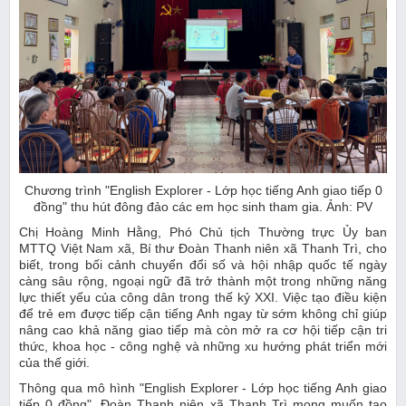
Chương trình "English Explorer - Lớp học tiếng Anh giao tiếp 0
đồng" thu hút đông đảo các em học sinh tham gia. Ảnh: PV
Chị Hoàng Minh Hằng, Phó Chủ tịch Thường trực Ủy ban
MTTQ Việt Nam xã, Bí thư Đoàn Thanh niên xã Thanh Trì, cho
biết, trong bối cảnh chuyển đổi số và hội nhập quốc tế ngày
càng sâu rộng, ngoại ngữ đã trở thành một trong những năng
lực thiết yếu của công dân trong thế kỷ XXI. Việc tạo điều kiện
để trẻ em được tiếp cận tiếng Anh ngay từ sớm không chỉ giúp
nâng cao khả năng giao tiếp mà còn mở ra cơ hội tiếp cận tri
thức, khoa học - công nghệ và những xu hướng phát triển mới
của thế giới.
Thông qua mô hình "English Explorer - Lớp học tiếng Anh giao
tiếp 0 đồng", Đoàn Thanh niên xã Thanh Trì mong muốn tạo