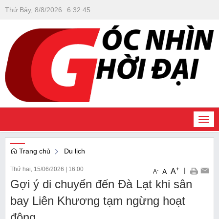
Thứ Bảy, 8/8/2026
6
:
32
:
45
Togg
navi
Trang chủ
Du lịch
Thứ hai, 15/06/2026
|
16:00
+
|
A
-
A
A
Gợi ý di chuyển đến Đà Lạt khi sân
bay Liên Khương tạm ngừng hoạt
động