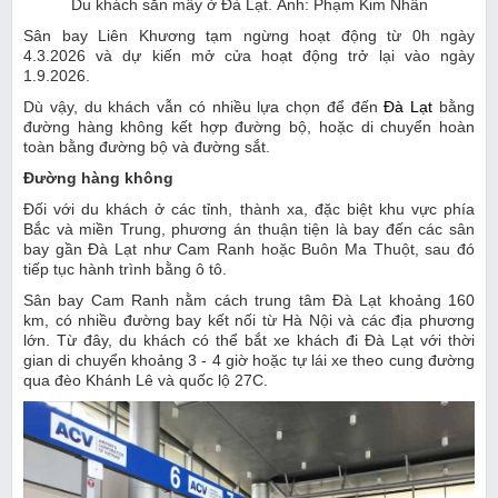
Du khách săn mây ở Đà Lạt. Ảnh: Phạm Kim Nhân
Sân bay Liên Khương tạm ngừng hoạt động từ 0h ngày
4.3.2026 và dự kiến mở cửa hoạt động trở lại vào ngày
1.9.2026.
Dù vậy, du khách vẫn có nhiều lựa chọn để đến
Đà Lạt
bằng
đường hàng không kết hợp đường bộ, hoặc di chuyển hoàn
toàn bằng đường bộ và đường sắt.
Đường hàng không
Đối với du khách ở các tỉnh, thành xa, đặc biệt khu vực phía
Bắc và miền Trung, phương án thuận tiện là bay đến các sân
bay gần Đà Lạt như Cam Ranh hoặc Buôn Ma Thuột, sau đó
tiếp tục hành trình bằng ô tô.
Sân bay Cam Ranh nằm cách trung tâm Đà Lạt khoảng 160
km, có nhiều đường bay kết nối từ Hà Nội và các địa phương
lớn. Từ đây, du khách có thể bắt xe khách đi Đà Lạt với thời
gian di chuyển khoảng 3 - 4 giờ hoặc tự lái xe theo cung đường
qua đèo Khánh Lê và quốc lộ 27C.