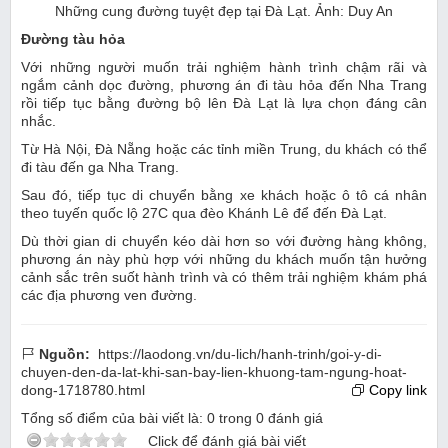
Những cung đường tuyệt đẹp tại Đà Lạt. Ảnh: Duy An
Đường tàu hỏa
Với những người muốn trải nghiệm hành trình chậm rãi và
ngắm cảnh dọc đường, phương án đi tàu hỏa đến Nha Trang
rồi tiếp tục bằng đường bộ lên Đà Lạt là lựa chọn đáng cân
nhắc.
Từ Hà Nội, Đà Nẵng hoặc các tỉnh miền Trung, du khách có thể
đi tàu đến ga Nha Trang.
Sau đó, tiếp tục di chuyển bằng xe khách hoặc ô tô cá nhân
theo tuyến quốc lộ 27C qua đèo Khánh Lê để đến Đà Lạt.
Dù thời gian di chuyển kéo dài hơn so với đường hàng không,
phương án này phù hợp với những du khách muốn tận hưởng
cảnh sắc trên suốt hành trình và có thêm trải nghiệm khám phá
các địa phương ven đường.
Nguồn:
https://laodong.vn/du-lich/hanh-trinh/goi-y-di-
chuyen-den-da-lat-khi-san-bay-lien-khuong-tam-ngung-hoat-
dong-1718780.html
Copy link
Tổng số điểm của bài viết là:
0
trong
0
đánh giá
Click để đánh giá bài viết