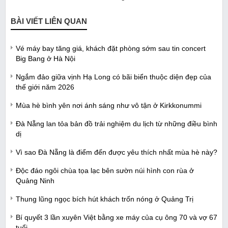
BÀI VIẾT LIÊN QUAN
Vé máy bay tăng giá, khách đặt phòng sớm sau tin concert
Big Bang ở Hà Nội
Ngắm đảo giữa vịnh Hạ Long có bãi biển thuộc diện đẹp của
thế giới năm 2026
Mùa hè bình yên nơi ánh sáng như vô tận ở Kirkkonummi
Đà Nẵng lan tỏa bản đồ trải nghiệm du lịch từ những điều bình
dị
Vì sao Đà Nẵng là điểm đến được yêu thích nhất mùa hè này?
Độc đáo ngôi chùa tọa lạc bên sườn núi hình con rùa ở
Quảng Ninh
Thung lũng ngọc bích hút khách trốn nóng ở Quảng Trị
Bí quyết 3 lần xuyên Việt bằng xe máy của cụ ông 70 và vợ 67
tuổi