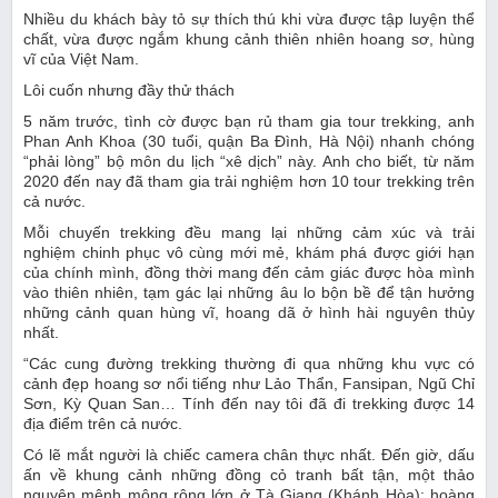
Nhiều du khách bày tỏ sự thích thú khi vừa được tập luyện thể
chất, vừa được ngắm khung cảnh thiên nhiên hoang sơ, hùng
vĩ của Việt Nam.
Lôi cuốn nhưng đầy thử thách
5 năm trước, tình cờ được bạn rủ tham gia tour trekking, anh
Phan Anh Khoa (30 tuổi, quận Ba Đình, Hà Nội) nhanh chóng
“phải lòng” bộ môn du lịch “xê dịch” này. Anh cho biết, từ năm
2020 đến nay đã tham gia trải nghiệm hơn 10 tour trekking trên
cả nước.
Mỗi chuyến trekking đều mang lại những cảm xúc và trải
nghiệm chinh phục vô cùng mới mẻ, khám phá được giới hạn
của chính mình, đồng thời mang đến cảm giác được hòa mình
vào thiên nhiên, tạm gác lại những âu lo bộn bề để tận hưởng
những cảnh quan hùng vĩ, hoang dã ở hình hài nguyên thủy
nhất.
“Các cung đường trekking thường đi qua những khu vực có
cảnh đẹp hoang sơ nổi tiếng như Lảo Thẩn, Fansipan, Ngũ Chỉ
Sơn, Kỳ Quan San… Tính đến nay tôi đã đi trekking được 14
địa điểm trên cả nước.
Có lẽ mắt người là chiếc camera chân thực nhất. Đến giờ, dấu
ấn về khung cảnh những đồng cỏ tranh bất tận, một thảo
nguyên mênh mông rộng lớn ở Tà Giang (Khánh Hòa); hoàng