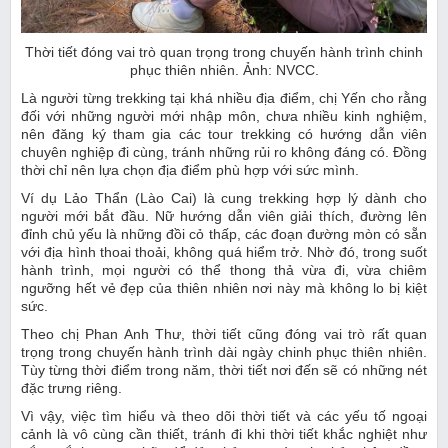
Thời tiết đóng vai trò quan trọng trong chuyến hành trình chinh
phục thiên nhiên. Ảnh: NVCC.
Là người từng trekking tại khá nhiều địa điểm, chị Yến cho rằng
đối với những người mới nhập môn, chưa nhiều kinh nghiệm,
nên đăng ký tham gia các tour trekking có hướng dẫn viên
chuyên nghiệp đi cùng, tránh những rủi ro không đáng có. Đồng
thời chỉ nên lựa chọn địa điểm phù hợp với sức mình.
Ví dụ Lảo Thẩn (Lào Cai) là cung trekking hợp lý dành cho
người mới bắt đầu. Nữ hướng dẫn viên giải thích, đường lên
đỉnh chủ yếu là những đồi cỏ thấp, các đoạn đường mòn có sẵn
với địa hình thoai thoải, không quá hiểm trở. Nhờ đó, trong suốt
hành trình, mọi người có thể thong thả vừa đi, vừa chiêm
ngưỡng hết vẻ đẹp của thiên nhiên nơi này mà không lo bị kiệt
sức.
Theo chị Phan Anh Thư, thời tiết cũng đóng vai trò rất quan
trọng trong chuyến hành trình dài ngày chinh phục thiên nhiên.
Tùy từng thời điểm trong năm, thời tiết nơi đến sẽ có những nét
đặc trưng riêng.
Vì vậy, việc tìm hiểu và theo dõi thời tiết và các yếu tố ngoại
cảnh là vô cùng cần thiết, tránh đi khi thời tiết khắc nghiệt như