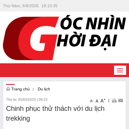
Thứ Năm, 6/8/2026
18
:
10
:
36
Togg
navi
Trang chủ
Du lịch
Thứ tư, 05/03/2025
|
09:23
+
|
A
-
A
A
Chinh phục thử thách với du lịch
trekking