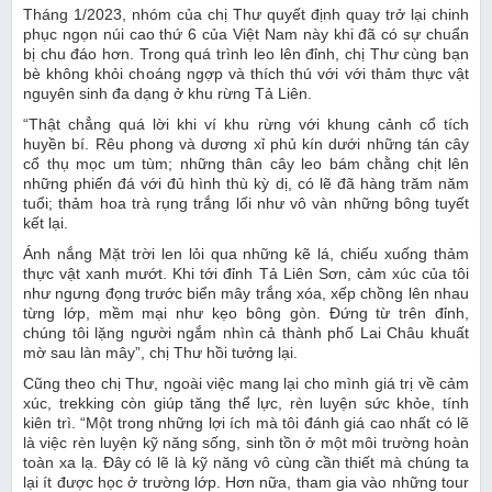
Tháng 1/2023, nhóm của chị Thư quyết định quay trở lại chinh
phục ngọn núi cao thứ 6 của Việt Nam này khi đã có sự chuẩn
bị chu đáo hơn. Trong quá trình leo lên đỉnh, chị Thư cùng bạn
bè không khỏi choáng ngợp và thích thú với với thảm thực vật
nguyên sinh đa dạng ở khu rừng Tả Liên.
“Thật chẳng quá lời khi ví khu rừng với khung cảnh cổ tích
huyền bí. Rêu phong và dương xỉ phủ kín dưới những tán cây
cổ thụ mọc um tùm; những thân cây leo bám chằng chịt lên
những phiến đá với đủ hình thù kỳ dị, có lẽ đã hàng trăm năm
tuổi; thảm hoa trà rụng trắng lối như vô vàn những bông tuyết
kết lại.
Ánh nắng Mặt trời len lỏi qua những kẽ lá, chiếu xuống thảm
thực vật xanh mướt. Khi tới đỉnh Tả Liên Sơn, cảm xúc của tôi
như ngưng đọng trước biển mây trắng xóa, xếp chồng lên nhau
từng lớp, mềm mại như kẹo bông gòn. Đứng từ trên đỉnh,
chúng tôi lặng người ngắm nhìn cả thành phố Lai Châu khuất
mờ sau làn mây”, chị Thư hồi tưởng lại.
Cũng theo chị Thư, ngoài việc mang lại cho mình giá trị về cảm
xúc, trekking còn giúp tăng thể lực, rèn luyện sức khỏe, tính
kiên trì. “Một trong những lợi ích mà tôi đánh giá cao nhất có lẽ
là việc rèn luyện kỹ năng sống, sinh tồn ở một môi trường hoàn
toàn xa lạ. Đây có lẽ là kỹ năng vô cùng cần thiết mà chúng ta
lại ít được học ở trường lớp. Hơn nữa, tham gia vào những tour