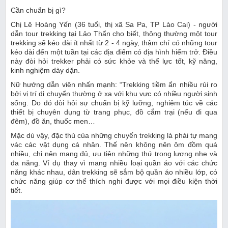
Cần chuẩn bị gì?
Chị Lê Hoàng Yến (36 tuổi, thị xã Sa Pa, TP Lào Cai) - người
dẫn tour trekking tại Lảo Thẩn cho biết, thông thường một tour
trekking sẽ kéo dài ít nhất từ 2 - 4 ngày, thậm chí có những tour
kéo dài đến một tuần tại các địa điểm có địa hình hiểm trở. Điều
này đòi hỏi trekker phải có sức khỏe và thể lực tốt, kỹ năng,
kinh nghiệm dày dặn.
Nữ hướng dẫn viên nhấn mạnh: “Trekking tiềm ẩn nhiều rủi ro
bởi vị trí di chuyển thường ở xa với khu vực có nhiều người sinh
sống. Do đó đòi hỏi sự chuẩn bị kỹ lưỡng, nghiêm túc về các
thiết bị chuyên dụng từ trang phục, đồ cắm trại (nếu đi qua
đêm), đồ ăn, thuốc men…
Mặc dù vậy, đặc thù của những chuyến trekking là phải tự mang
vác các vật dụng cá nhân. Thế nên không nên ôm đồm quá
nhiều, chỉ nên mang đủ, ưu tiên những thứ trọng lượng nhẹ và
đa năng. Ví dụ thay vì mang nhiều loại quần áo với các chức
năng khác nhau, dân trekking sẽ sắm bộ quần áo nhiều lớp, có
chức năng giúp cơ thể thích nghi được với mọi điều kiện thời
tiết.