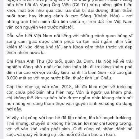
hôn bên bãi đá Vụng Ông Viên (Cô Tô) sừng sững giữa biển
khơi, mặt trời như quả cầu lửa dần bị đại dương thăm thẳm
nuốt trọn; hay khung cảnh ở cực Đông (Khánh Hòa) - nơi
những ánh bình minh đầu tiên chiếu rọi trên đất liền Việt Nam
vẫn còn nguyên vẹn trước mắt tôi.
Dẫu vẫn biết Việt Nam nổi tiếng với những cảnh quan hùng vĩ
song cảm giác được chinh phục và tận mắt ngắm nhìn vẫn
khiến tôi xúc động khó tả”, anh Khoa cảm thán trước vẻ đẹp
thiên nhiên nước ta.
Chị Phan Anh Thư (38 tuổi, quận Ba Đình, Hà Nội) kể về trải
nghiệm đáng nhớ nhất của bản thân khi đi trekking khám phá
đỉnh núi cao vời vợi và đầy kiêu hãnh Tả Liên Sơn - độ cao gần
3.000 mét so với mực nước biển, thuộc tỉnh Lai Châu.
Chị Thư nhớ lại, vào năm 2018, khi đó khái niệm về trekking
còn chưa phổ biến như hiện nay. Vốn là người ưa khám phá,
chị không thể kìm sự háo hức được ngắm nhìn khung cảnh núi
non hùng vĩ, cùng thảm thực vật nguyên sinh vô cùng đa dạng
nơi đây.
Vì vậy, chị cùng với bạn bè đã lập nhóm, lên kế hoạch trekking.
Thế nhưng, chuyến đi không hề thuận lợi như chị tưởng tượng,
với vô vàn khó khăn phát sinh. Cuối cùng cả nhóm đành bỏ
cuộc và quay về trong sự tiếc nuối để đảm bảo an toàn.