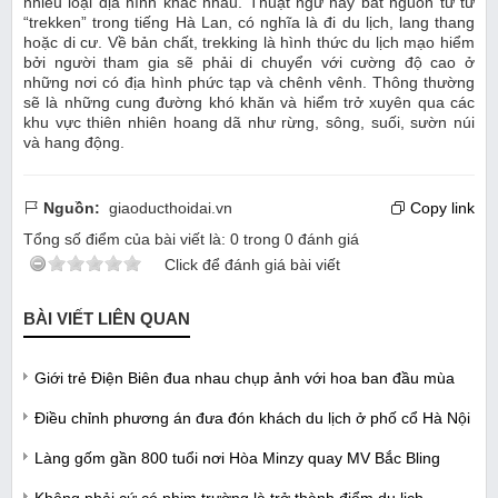
nhiều loại địa hình khác nhau. Thuật ngữ này bắt nguồn từ từ
“trekken” trong tiếng Hà Lan, có nghĩa là đi du lịch, lang thang
hoặc di cư. Về bản chất, trekking là hình thức du lịch mạo hiểm
bởi người tham gia sẽ phải di chuyển với cường độ cao ở
những nơi có địa hình phức tạp và chênh vênh. Thông thường
sẽ là những cung đường khó khăn và hiểm trở xuyên qua các
khu vực thiên nhiên hoang dã như rừng, sông, suối, sườn núi
và hang động.
Nguồn:
giaoducthoidai.vn
Copy link
Tổng số điểm của bài viết là:
0
trong
0
đánh giá
Click để đánh giá bài viết
BÀI VIẾT LIÊN QUAN
Giới trẻ Điện Biên đua nhau chụp ảnh với hoa ban đầu mùa
Điều chỉnh phương án đưa đón khách du lịch ở phố cổ Hà Nội
Làng gốm gần 800 tuổi nơi Hòa Minzy quay MV Bắc Bling
Không phải cứ có phim trường là trở thành điểm du lịch