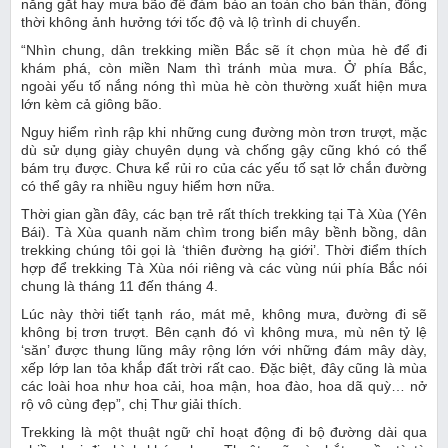
nắng gắt hay mưa bão để đảm bảo an toàn cho bản thân, đồng
thời không ảnh hưởng tới tốc độ và lộ trình di chuyển.
“Nhìn chung, dân trekking miền Bắc sẽ ít chọn mùa hè để đi
khám phá, còn miền Nam thì tránh mùa mưa. Ở phía Bắc,
ngoài yếu tố nắng nóng thì mùa hè còn thường xuất hiện mưa
lớn kèm cả giông bão.
Nguy hiểm rình rập khi những cung đường mòn trơn trượt, mặc
dù sử dụng giày chuyên dụng và chống gậy cũng khó có thể
bám trụ được. Chưa kể rủi ro của các yếu tố sạt lở chắn đường
có thể gây ra nhiều nguy hiểm hơn nữa.
Thời gian gần đây, các bạn trẻ rất thích trekking tại Tà Xùa (Yên
Bái). Tà Xùa quanh năm chìm trong biển mây bềnh bồng, dân
trekking chúng tôi gọi là ‘thiên đường hạ giới’. Thời điểm thích
hợp để trekking Tà Xùa nói riêng và các vùng núi phía Bắc nói
chung là tháng 11 đến tháng 4.
Lúc này thời tiết tạnh ráo, mát mẻ, không mưa, đường đi sẽ
không bị trơn trượt. Bên cạnh đó vì không mưa, mù nên tỷ lệ
‘săn’ được thung lũng mây rộng lớn với những đám mây dày,
xếp lớp lan tỏa khắp đất trời rất cao. Đặc biệt, đây cũng là mùa
các loài hoa như hoa cải, hoa mận, hoa đào, hoa dã quỳ… nở
rộ vô cùng đẹp”, chị Thư giải thích.
Trekking là một thuật ngữ chỉ hoạt động đi bộ đường dài qua