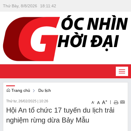
Thứ Bảy, 8/8/2026
18
:
11
:
42
Togg
navi
Trang chủ
Du lịch
Thứ tư, 26/02/2025
|
10:26
+
|
A
-
A
A
Hội An tổ chức 17 tuyến du lịch trải
nghiệm rừng dừa Bảy Mẫu