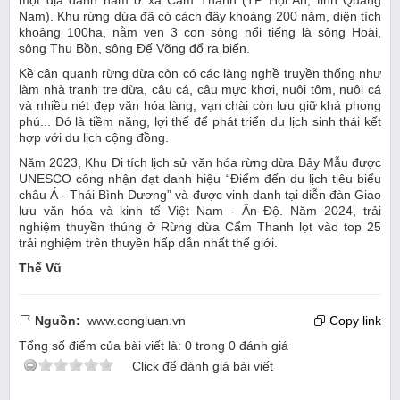
Nam). Khu rừng dừa đã có cách đây khoảng 200 năm, diện tích
khoảng 100ha, nằm ven 3 con sông nổi tiếng là sông Hoài,
sông Thu Bồn, sông Đế Võng đổ ra biển.
Kề cận quanh rừng dừa còn có các làng nghề truyền thống như
làm nhà tranh tre dừa, câu cá, câu mực khơi, nuôi tôm, nuôi cá
và nhiều nét đẹp văn hóa làng, vạn chài còn lưu giữ khá phong
phú... Đó là tiềm năng, lợi thế để phát triển du lịch sinh thái kết
hợp với du lịch cộng đồng.
Năm 2023, Khu Di tích lịch sử văn hóa rừng dừa Bảy Mẫu được
UNESCO công nhận đạt danh hiệu “Điểm đến du lịch tiêu biểu
châu Á - Thái Bình Dương” và được vinh danh tại diễn đàn Giao
lưu văn hóa và kinh tế Việt Nam - Ấn Độ. Năm 2024, trải
nghiệm thuyền thúng ở Rừng dừa Cẩm Thanh lọt vào top 25
trải nghiệm trên thuyền hấp dẫn nhất thế giới.
Thế Vũ
Nguồn:
www.congluan.vn
Copy link
Tổng số điểm của bài viết là:
0
trong
0
đánh giá
Click để đánh giá bài viết