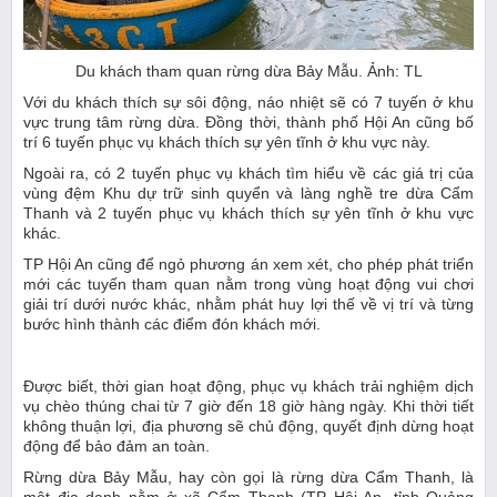
Du khách tham quan rừng dừa Bảy Mẫu. Ảnh: TL
Với du khách thích sự sôi động, náo nhiệt sẽ có 7 tuyến ở khu
vực trung tâm rừng dừa. Đồng thời, thành phố Hội An cũng bố
trí 6 tuyến phục vụ khách thích sự yên tĩnh ở khu vực này.
Ngoài ra, có 2 tuyến phục vụ khách tìm hiểu về các giá trị của
vùng đệm Khu dự trữ sinh quyển và làng nghề tre dừa Cẩm
Thanh và 2 tuyến phục vụ khách thích sự yên tĩnh ở khu vực
khác.
TP Hội An cũng để ngỏ phương án xem xét, cho phép phát triển
mới các tuyến tham quan nằm trong vùng hoạt động vui chơi
giải trí dưới nước khác, nhằm phát huy lợi thế về vị trí và từng
bước hình thành các điểm đón khách mới.
Được biết, thời gian hoạt động, phục vụ khách trải nghiệm dịch
vụ chèo thúng chai từ 7 giờ đến 18 giờ hàng ngày. Khi thời tiết
không thuận lợi, địa phương sẽ chủ động, quyết định dừng hoạt
động để bảo đảm an toàn.
Rừng dừa Bảy Mẫu, hay còn gọi là rừng dừa Cẩm Thanh, là
một địa danh nằm ở xã Cẩm Thanh (TP Hội An, tỉnh Quảng