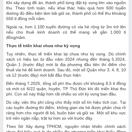
Khi xây dựng đề án, thành phố từng đặt kỳ vọng lớn vào nguồn
thu. Theo tính toán, nếu khai thác hiệu quả hơn 600 tuyến
đường đủ điều kiện làm bãi giữ xe, thành phố có thể thu khoảng
550 tỉ đồng mỗi năm.
Ngoài ra, hơn 1.100 tuyến đường có vỉa hè rộng từ 3m trở lên
nếu cho thuê kinh doanh có thể mang về gần 1.000 tỉ
đồng/năm.
Thực tế triển khai chưa như kỳ vọng
Tuy nhiên, thực tế triển khai lại chưa như kỳ vọng. Dù chính
sách có hiệu lực từ đầu năm 2024 nhưng đến tháng 5.2024,
Quận 1 (trước đây) mới là địa phương đầu tiên thí điểm cho
thuê vỉa hè để kinh doanh. Sau đó, một số Quận như 3, 4, 8, 10
và 12 (trước đây) mới bắt đầu thực hiện.
Đến tháng 7.2025, tổng số phí thu được chỉ khoảng 8,5 tỉ đồng
và mới có 6/22 quận, huyện, TP Thủ Đức khi đó triển khai thu
phí. Con số này thấp hơn rất nhiều so với kỳ vọng ban đầu.
Dù vậy, việc thu phí cũng cho thấy một số tín hiệu tích cực. Tại
các tuyến đường thí điểm, không gian vỉa hè được phân chia rõ
ràng hơn cho người đi bộ, buôn bán và giữ xe. Một số khu vực
trở nên ngăn nắp, trật tự hơn so với trước đây.
Theo Sở Xây dựng TPHCM, nguyên nhân khiến chính sách
chưa đạt hiệu quả là do nhiều địa phương triển khai thiếu đồng