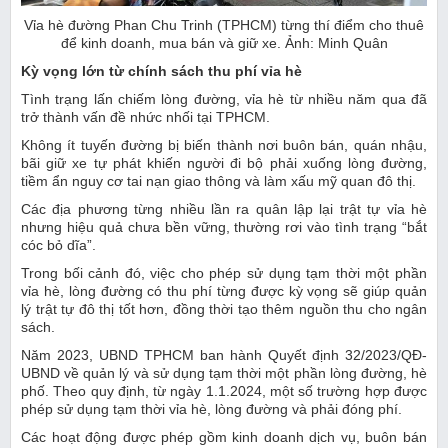
Vỉa hè đường Phan Chu Trinh (TPHCM) từng thí điểm cho thuê
để kinh doanh, mua bán và giữ xe. Ảnh: Minh Quân
Kỳ vọng lớn từ chính sách thu phí vỉa hè
Tình trạng lấn chiếm lòng đường, vỉa hè từ nhiều năm qua đã
trở thành vấn đề nhức nhối tại TPHCM.
Không ít tuyến đường bị biến thành nơi buôn bán, quán nhậu,
bãi giữ xe tự phát khiến người đi bộ phải xuống lòng đường,
tiềm ẩn nguy cơ tai nạn giao thông và làm xấu mỹ quan đô thị.
Các địa phương từng nhiều lần ra quân lập lại trật tự vỉa hè
nhưng hiệu quả chưa bền vững, thường rơi vào tình trạng “bắt
cóc bỏ dĩa”.
Trong bối cảnh đó, việc cho phép sử dụng tạm thời một phần
vỉa hè, lòng đường có thu phí từng được kỳ vọng sẽ giúp quản
lý trật tự đô thị tốt hơn, đồng thời tạo thêm nguồn thu cho ngân
sách.
Năm 2023, UBND TPHCM ban hành Quyết định 32/2023/QĐ-
UBND về quản lý và sử dụng tạm thời một phần lòng đường, hè
phố. Theo quy định, từ ngày 1.1.2024, một số trường hợp được
phép sử dụng tạm thời vỉa hè, lòng đường và phải đóng phí.
Các hoạt động được phép gồm kinh doanh dịch vụ, buôn bán