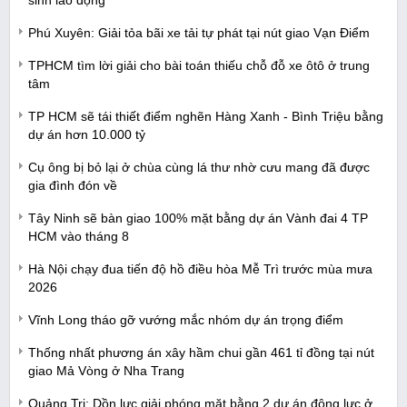
sinh lao động
Phú Xuyên: Giải tỏa bãi xe tải tự phát tại nút giao Vạn Điểm
TPHCM tìm lời giải cho bài toán thiếu chỗ đỗ xe ôtô ở trung
tâm
TP HCM sẽ tái thiết điểm nghẽn Hàng Xanh - Bình Triệu bằng
dự án hơn 10.000 tỷ
Cụ ông bị bỏ lại ở chùa cùng lá thư nhờ cưu mang đã được
gia đình đón về
Tây Ninh sẽ bàn giao 100% mặt bằng dự án Vành đai 4 TP
HCM vào tháng 8
Hà Nội chạy đua tiến độ hồ điều hòa Mễ Trì trước mùa mưa
2026
Vĩnh Long tháo gỡ vướng mắc nhóm dự án trọng điểm
Thống nhất phương án xây hầm chui gần 461 tỉ đồng tại nút
giao Mả Vòng ở Nha Trang
Quảng Trị: Dồn lực giải phóng mặt bằng 2 dự án động lực ở