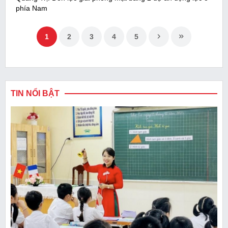
phía Nam
1
2
3
4
5
TIN NỔI BẬT