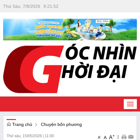
Thứ Sáu, 7/8/2026
9
:
21
:
53
Togg
navi
Trang chủ
Chuyện bốn phương
Thứ sáu, 15/05/2026
|
11:00
+
|
A
-
A
A