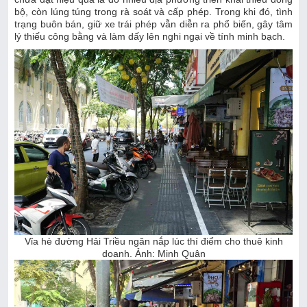
bộ, còn lúng túng trong rà soát và cấp phép. Trong khi đó, tình
trạng buôn bán, giữ xe trái phép vẫn diễn ra phổ biến, gây tâm
lý thiếu công bằng và làm dấy lên nghi ngại về tính minh bạch.
Vỉa hè đường Hải Triều ngăn nắp lúc thí điểm cho thuê kinh
doanh. Ảnh: Minh Quân