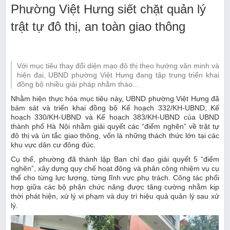
Phường Việt Hưng siết chặt quản lý
trật tự đô thị, an toàn giao thông
Với mục tiêu thay đổi diện mạo đô thị theo hướng văn minh và
hiện đại, UBND phường Việt Hưng đang tập trung triển khai
đồng bộ nhiều giải pháp nhằm tháo...
Nhằm hiện thực hóa mục tiêu này, UBND phường Việt Hưng đã
bám sát và triển khai đồng bộ Kế hoạch 332/KH-UBND, Kế
hoạch 330/KH-UBND và Kế hoạch 383/KH-UBND của UBND
thành phố Hà Nội nhằm giải quyết các “điểm nghẽn” về trật tự
đô thị và ùn tắc giao thông, vốn là những thách thức lớn tại các
khu vực dân cư đông đúc.
Cụ thể, phường đã thành lập Ban chỉ đạo giải quyết 5 “điểm
nghẽn”, xây dựng quy chế hoạt động và phân công nhiệm vụ cụ
thể cho từng lực lượng, từng lĩnh vực phụ trách. Công tác phối
hợp giữa các bộ phận chức năng được tăng cường nhằm kịp
thời phát hiện, xử lý vi phạm và duy trì hiệu quả quản lý sau xử
lý.