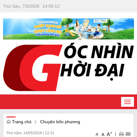
Thứ Sáu, 7/8/2026
14
:
00
:
13
Togg
navi
Trang chủ
Chuyện bốn phương
Thứ năm, 14/05/2026
|
12:31
+
|
A
-
A
A