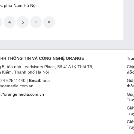
ực phía Nam Hà Nội
4
5
NHH THÔNG TIN VÀ CÔNG NGHỆ ORANGE
Tra
 5, tòa nhà Leadvisors Place, Số 41A Lý Thái Tổ,
Chị
 Kiếm, Thành phố Hà Nội
đốc
24.62541440 |
Email:
ads-
Giấ
ngemedia.com.vn
thô
p://orangemedia.com.vn
Giấ
Tru
Giấ
Tru
Giấ
Tru