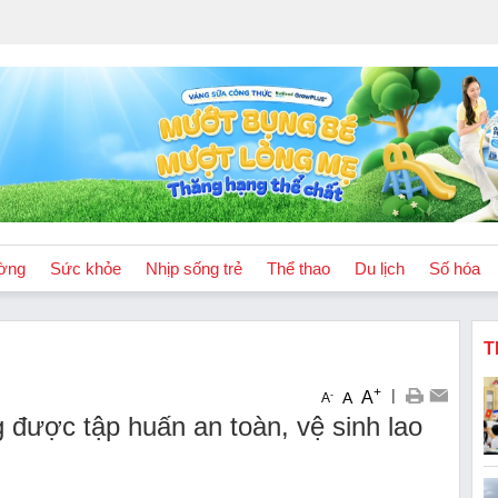
ờng
Sức khỏe
Nhịp sống trẻ
Thể thao
Du lịch
Số hóa
T
+
|
A
-
A
A
 được tập huấn an toàn, vệ sinh lao