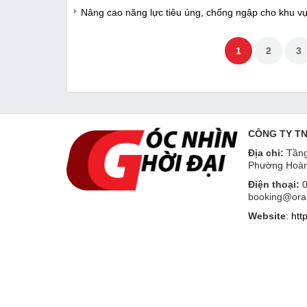
Nâng cao năng lực tiêu úng, chống ngập cho khu v
1
2
3
CÔNG TY T
Địa chỉ:
Tầng
Phường Hoàn
Điện thoại:
0
booking@ora
Website
:
htt