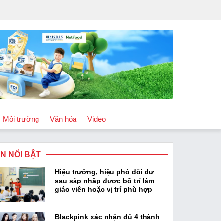
Môi trường
Văn hóa
Video
IN NỔI BẬT
Chính sách
Hiệu trưởng, hiệu phó dôi dư
Podcast
sau sáp nhập được bố trí làm
giáo viên hoặc vị trí phù hợp
Blackpink xác nhận đủ 4 thành