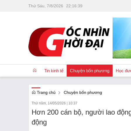
Thứ Sáu, 7/8/2026
22
:
16
:
39
Tin kinh tế
Chuyện bốn phương
Học đư
Trang chủ
Chuyện bốn phương
OCOP
Thứ năm, 14/05/2026
|
10:37
Quốc tế
Hơn 200 cán bộ, người lao động
Tài chính
động
Nhà đất