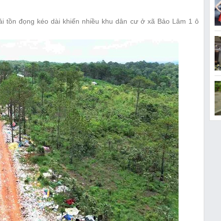
thải tồn đọng kéo dài khiến nhiều khu dân cư ở xã Bảo Lâm 1 ô