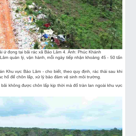
ải ứ đọng tại bãi rác xã Bảo Lâm 4. Ảnh: Phúc Khánh
âm quản lý, vận hành, mỗi ngày tiếp nhận khoảng 45 - 50 tấn
 Khu vực Bảo Lâm - cho biết, theo quy định, rác thải sau khi
 hố để chôn lấp, xử lý bảo đảm vệ sinh môi trường.
 bãi không được chôn lấp kịp thời mà đổ tràn lan ngoài khu vực