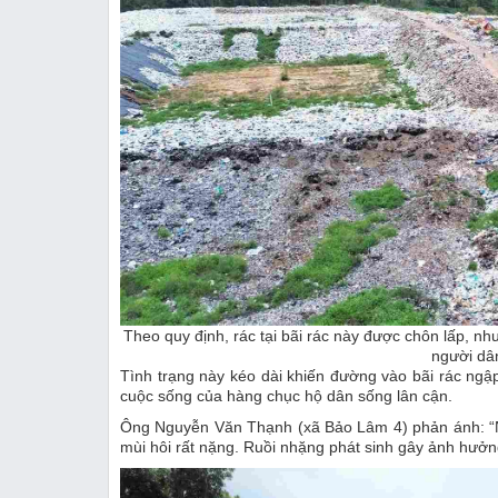
Theo quy định, rác tại bãi rác này được chôn lấp, n
người dâ
Tình trạng này kéo dài khiến đường vào bãi rác ngập
cuộc sống của hàng chục hộ dân sống lân cận.
Ông Nguyễn Văn Thạnh (xã Bảo Lâm 4) phản ánh: “Nhi
mùi hôi rất nặng. Ruồi nhặng phát sinh gây ảnh hưởn