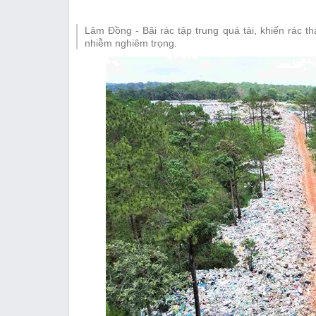
Thị trường
Lâm Đồng - Bãi rác tập trung quá tải, khiến rác 
Emagazine
nhiễm nghiêm trọng.