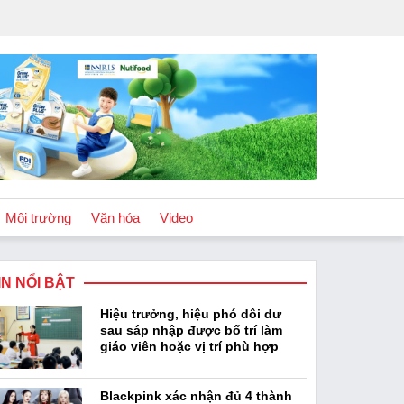
Môi trường
Văn hóa
Video
IN NỔI BẬT
Chính sách
Hiệu trưởng, hiệu phó dôi dư
Podcast
sau sáp nhập được bố trí làm
giáo viên hoặc vị trí phù hợp
Blackpink xác nhận đủ 4 thành