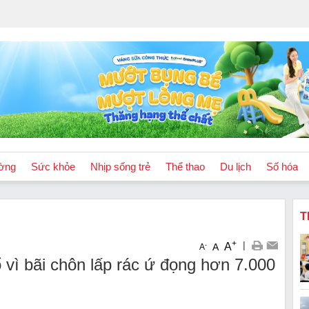
ờng
Sức khỏe
Nhịp sống trẻ
Thể thao
Du lịch
Số hóa
T
+
|
A
-
A
A
vì bãi chôn lấp rác ứ đọng hơn 7.000