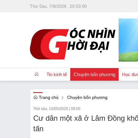
Thứ Sáu, 7/8/2026
20
:
53
:
01
Tin kinh tế
Chuyện bốn phương
Học đư
Trang chủ
Chuyện bốn phương
OCOP
Thứ sáu, 15/05/2026
|
09:00
Quốc tế
Cư dân một xã ở Lâm Đồng khổ 
Tài chính
tấn
Nhà đất