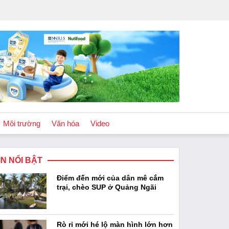
Môi trường
Văn hóa
Video
IN NỔI BẬT
Chính sách
Điểm đến mới của dân mê cắm
Podcast
trại, chèo SUP ở Quảng Ngãi
Rò rỉ mới hé lộ màn hình lớn hơn