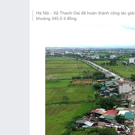
Thị trường
Hà Nội - Xã Thanh Oai đã hoàn thành công tác giả
Emagazine
khoảng 345,5 tỉ đồng.