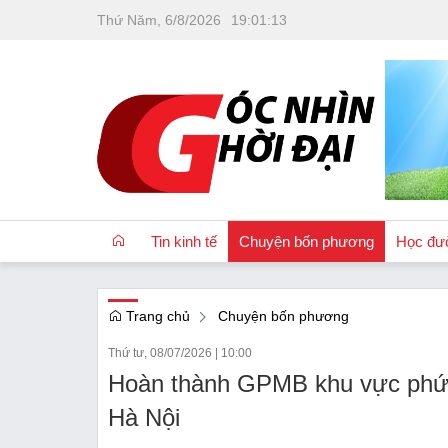
Thứ Năm, 6/8/2026
19
:
01
:
14
Tin kinh tế
Chuyện bốn phương
Học đư
Trang chủ
Chuyện bốn phương
OCOP
Thứ tư, 08/07/2026
|
10:00
Quốc tế
Hoàn thành GPMB khu vực phức 
Tài chính
Hà Nội
Nhà đất