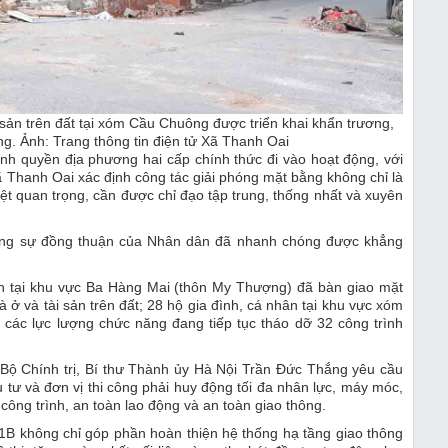
 sản trên đất tại xóm Cầu Chuông được triển khai khẩn trương,
g. Ảnh: Trang thông tin điện tử Xã Thanh Oai
h quyền địa phương hai cấp chính thức đi vào hoạt động, với
ã Thanh Oai xác định công tác giải phóng mặt bằng không chỉ là
ệt quan trọng, cần được chỉ đạo tập trung, thống nhất và xuyên
o cùng sự đồng thuận của Nhân dân đã nhanh chóng được khẳng
ân tại khu vực Ba Hàng Mai (thôn My Thượng) đã bàn giao mặt
 ở và tài sản trên đất; 28 hộ gia đình, cá nhân tại khu vực xóm
các lực lượng chức năng đang tiếp tục tháo dỡ 32 công trình
Bộ Chính trị, Bí thư Thành ủy Hà Nội Trần Đức Thắng yêu cầu
 tư và đơn vị thi công phải huy động tối đa nhân lực, máy móc,
 công trình, an toàn lao động và an toàn giao thông.
1B không chỉ góp phần hoàn thiện hệ thống hạ tầng giao thông