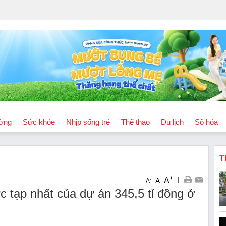
ờng
Sức khỏe
Nhịp sống trẻ
Thể thao
Du lịch
Số hóa
T
+
|
A
-
A
A
tạp nhất của dự án 345,5 tỉ đồng ở