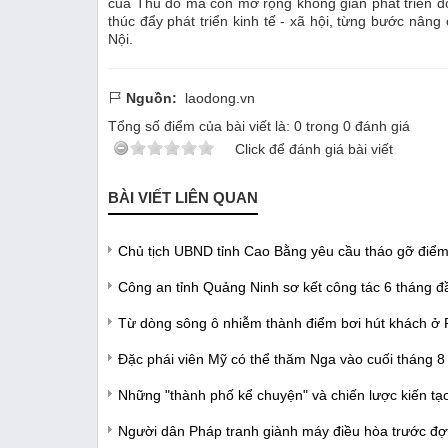
của Thủ đô mà còn mở rộng không gian phát triển đô t
thúc đẩy phát triển kinh tế - xã hội, từng bước nâ
Nội.
Nguồn:
laodong.vn
Tổng số điểm của bài viết là:
0
trong
0
đánh giá
Click để đánh giá bài viết
BÀI VIẾT LIÊN QUAN
Chủ tịch UBND tỉnh Cao Bằng yêu cầu tháo gỡ điểm
Công an tỉnh Quảng Ninh sơ kết công tác 6 tháng 
Từ dòng sông ô nhiễm thành điểm bơi hút khách ở 
Đặc phái viên Mỹ có thể thăm Nga vào cuối tháng 8
Những "thành phố kể chuyện" và chiến lược kiến t
Người dân Pháp tranh giành máy điều hòa trước đợ