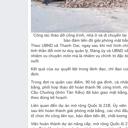
Công tác tháo dỡ công trình, nhà ở và di chuyển tài
bảo đảm tiến độ giải phóng mặt bằn
Theo UBND xã Thanh Oai, ngay sau khi mô hình chín
tinh thần đổi mới tư duy quản lý, Đảng ủy và UBND x
nhiệm vụ chuyên môn mà là nhiệm vụ chính trị đặc bi
suốt.
Kết quả của sự quyết liệt trong lãnh đạo, chỉ đạ
định.
Trong đợt ra quân cao điểm, 90 hộ gia đình, cá nh
bằng, phối hợp tháo dỡ hoàn thành 96 công trình, nhà
Cầu Chuông (thôn Tân Kiều) đã bàn giao mặt bằng, 
theo đúng kế hoạch.
Liên quan đến dự án mở rộng Quốc lộ 21B, Ủy viên 
sau khi hoàn thành giải phóng mặt bằng, các chủ đầu
tổ chức thi công liên tục, bảo đảm tiến độ, chất lượng
Việc hoàn thành dự án nâng cấp, mở rộng Quốc lộ 2