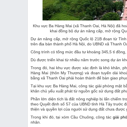
Khu vực Ba Hàng Mai (xã Thanh Oai, Hà Nội) đã hoà
khai đồng bộ dự án nâng cấp, mở rộng Quố
Dự án nâng cấp, mở rộng Quốc lộ 21B đoạn từ Tỉnh lộ
trên địa bàn thành phố Hà Nội, do UBND xã Thanh Oa
Công trình có tổng mức đầu tư khoảng 345,5 tỉ đồng, 
Dù được triển khai từ nhiều năm trước song dự án k
Trong đó, hai khu vực được xác định là khó khăn, 
Hàng Mai (thôn My Thượng) và đoạn tuyến dài kho
bằng xã Thanh Oai phải hoàn thành để bàn giao phục 
Tại khu vực Ba Hàng Mai, công tác giải phóng mặt bằ
khăn chủ yếu xuất phát từ nguồn gốc sử dụng đất phức 
Phần lớn diện tích là đất nông nghiệp bị lấn chiếm tr
theo Quyết định số 57 của UBND tỉnh Hà Tây trước 
thiện và quyền lợi của người sử dụng đất chưa được g
Trong khi đó, tại xóm Cầu Chuông, công tác
giải ph
nhân.