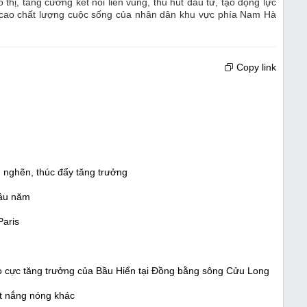
hị, tăng cường kết nối liên vùng, thu hút đầu tư, tạo động lực
ng cao chất lượng cuộc sống của nhân dân khu vực phía Nam Hà
Copy link
 nghẽn, thúc đẩy tăng trưởng
đầu năm
Paris
ạo cực tăng trưởng của Bầu Hiển tại Đồng bằng sông Cửu Long
t nắng nóng khác