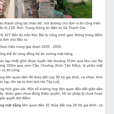
n thành công tác tháo dỡ, mở đường cho đơn vị thi công triển
c lộ 21B. Ảnh: Trang thông tin điện tử Xã Thanh Oai
 427 đến thị trấn Kim Bài là công trình giao thông trọng điểm
i làm chủ đầu tư.
thực hiện trong giai đoạn 2020 - 2026.
hông thể thi công đồng bộ do vướng mặt bằng.
phức tạp nhất gồm đoạn tuyến dài khoảng 310m qua khu vực Ba
ảng 320m qua xóm Cầu Chuông (thôn Tân Kiều), là phần mặt
vụ thi công.
ng liên quan đến 96 thửa đất của 90 hộ gia đình, cá nhân. Khó
tạp, tồn tại từ thời tỉnh Hà Tây (cũ).
ong thời gian dài. Một số trường hợp liên quan đến đất giãn dân
đây, được giao chưa đúng thẩm quyền, hồ sơ pháp lý chưa hoàn
iải quyết dứt điểm.
óng mặt bằng
liên quan đến 32 thửa đất của 28 hộ gia đình, cá