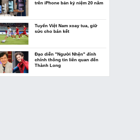
trên iPhone bản kỷ niệm 20 năm
Tuyển Việt Nam xoay tua, giữ
sức cho bán kết
Đạo diễn "Người Nhện" đính
chính thông tin liên quan đến
Thành Long