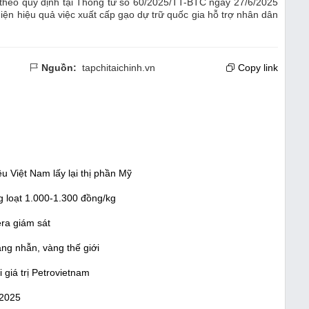
ia theo quy định tại Thông tư số 60/2025/TT-BTC ngày 27/6/2025
iện hiệu quả việc xuất cấp gạo dự trữ quốc gia hỗ trợ nhân dân
Nguồn:
tapchitaichinh.vn
Copy link
êu Việt Nam lấy lại thị phần Mỹ
 loạt 1.000-1.300 đồng/kg
era giám sát
ng nhẫn, vàng thế giới
giá trị Petrovietnam
 2025