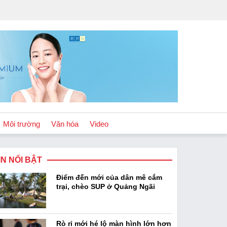
Môi trường
Văn hóa
Video
IN NỔI BẬT
Chính sách
Điểm đến mới của dân mê cắm
Podcast
trại, chèo SUP ở Quảng Ngãi
Rò rỉ mới hé lộ màn hình lớn hơn