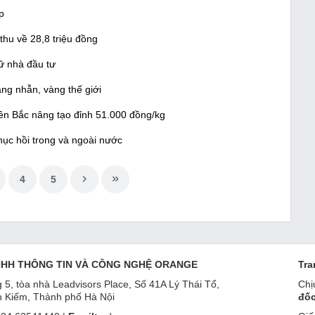
p
 thu về 28,8 triệu đồng
iữ nhà đầu tư
ng nhẫn, vàng thế giới
iền Bắc nâng tạo đỉnh 51.000 đồng/kg
hục hồi trong và ngoài nước
4
5
NHH THÔNG TIN VÀ CÔNG NGHỆ ORANGE
Tra
 5, tòa nhà Leadvisors Place, Số 41A Lý Thái Tổ,
Chị
 Kiếm, Thành phố Hà Nội
đốc