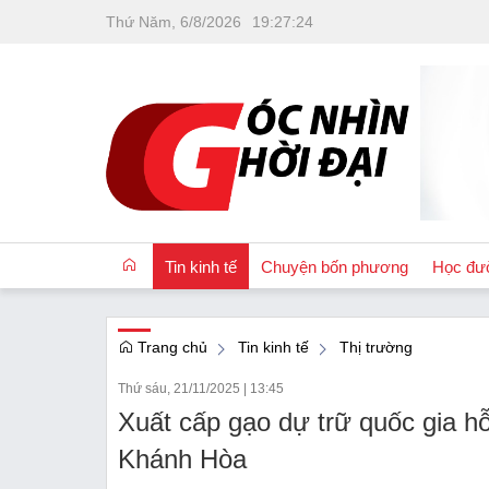
Thứ Năm, 6/8/2026
19
:
27
:
25
Tin kinh tế
Chuyện bốn phương
Học đư
Trang chủ
Tin kinh tế
Thị trường
OCOP
Thứ sáu, 21/11/2025
|
13:45
Quốc tế
Xuất cấp gạo dự trữ quốc gia hỗ
Tài chính
Khánh Hòa
Nhà đất