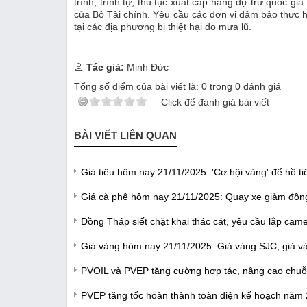
trình, trình tự, thủ tục xuất cấp hàng dự trữ quốc g
của Bộ Tài chính. Yêu cầu các đơn vị đảm bảo thực h
tại các địa phương bị thiệt hại do mưa lũ.
Tác giả:
Minh Đức
Tổng số điểm của bài viết là:
0
trong
0
đánh giá
Click để đánh giá bài viết
BÀI VIẾT LIÊN QUAN
Giá tiêu hôm nay 21/11/2025: 'Cơ hội vàng' để hồ ti
Giá cà phê hôm nay 21/11/2025: Quay xe giảm đồng
Đồng Tháp siết chặt khai thác cát, yêu cầu lắp cam
Giá vàng hôm nay 21/11/2025: Giá vàng SJC, giá và
PVOIL và PVEP tăng cường hợp tác, nâng cao chuỗi 
PVEP tăng tốc hoàn thành toàn diện kế hoạch năm