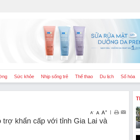
ờng
Sức khỏe
Nhịp sống trẻ
Thể thao
Du lịch
Số hóa
T
+
|
A
-
A
A
 trợ khẩn cấp với tỉnh Gia Lai và