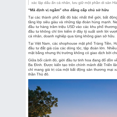
Thị trường
xác lập dấu ấn cá nhân, lưu giữ một phần di sản Hà
“Mã định vị ngầm” cho đẳng cấp chủ sở hữu
Emagazine
Tại các thành phố đắt đỏ bậc nhất thế giới, bất độ
tầng lớp siêu giàu và những tập đoàn hùng mạnh. N
đầu tư hàng trăm triệu USD vào các khu phố thươn
đầu tư không chỉ tìm kiếm ở đây tỷ suất sinh lời vượ
cá nhân, doanh nghiệp qua từng không gian sở hữu.
Tại Việt Nam, các shophouse mặt phố Tràng Tiền, H
đầu tư đắt giá của các dòng tộc, tập đoàn lớn. Nhi
mặt bằng nhưng thị trường không có giao dịch bởi ch
Giữa bối cảnh đó, giới đầu tư tinh hoa đang đổ dồn về
Ba Đình. Được kiến tạo trên chính mảnh đất Triển
chỉ mang giá trị của một bất động sản thương ma
thần Thủ đô.