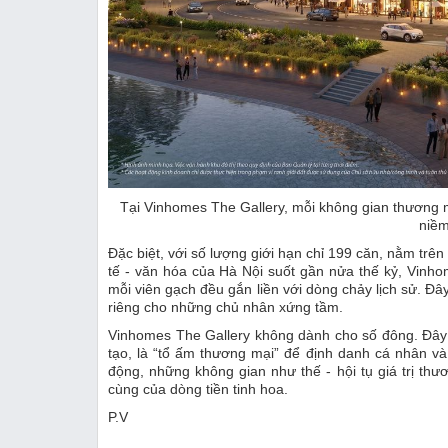
Tại Vinhomes The Gallery, mỗi không gian thương mại
niềm
Đặc biệt, với số lượng giới hạn chỉ 199 căn, nằm trên
tế - văn hóa của Hà Nội suốt gần nửa thế kỷ, Vinho
mỗi viên gạch đều gắn liền với dòng chảy lịch sử. Đây c
riêng cho những chủ nhân xứng tầm.
Vinhomes The Gallery không dành cho số đông. Đây l
tạo, là “tổ ấm thương mại” để định danh cá nhân và 
động, những không gian như thế - hội tụ giá trị thươ
cùng của dòng tiền tinh hoa.
P.V