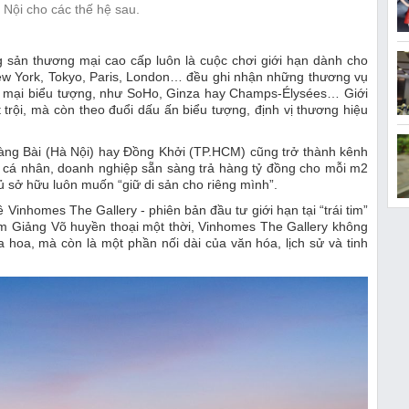
 Nội cho các thế hệ sau.
ng sản thương mại cao cấp luôn là cuộc chơi giới hạn dành cho
ew York, Tokyo, Paris, London… đều ghi nhận những thương vụ
g mại biểu tượng, như SoHo, Ginza hay Champs-Élysées… Giới
t trội, mà còn theo đuổi dấu ấn biểu tượng, định vị thương hiệu
àng Bài (Hà Nội) hay Đồng Khởi (TP.HCM) cũng trở thành kênh
ều cá nhân, doanh nghiệp sẵn sàng trả hàng tỷ đồng cho mỗi m2
ủ sở hữu luôn muốn “giữ di sản cho riêng mình”.
 Vinhomes The Gallery - phiên bản đầu tư giới hạn tại “trái tim”
 lãm Giảng Võ huyền thoại một thời, Vinhomes The Gallery không
̣i xa hoa, mà còn là một phần nối dài của văn hóa, lịch sử và tinh