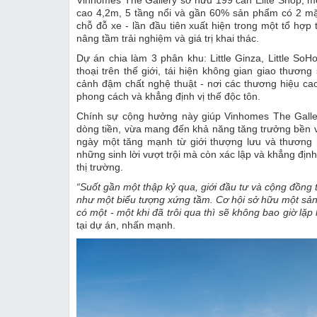
Vinhomes The Gallery sở hữu 199 căn Elite Shop, mỗ
cao 4,2m, 5 tầng nổi và gần 60% sản phẩm có 2 mặt
chỗ đỗ xe - lần đầu tiên xuất hiện trong một tổ hợp 
nâng tầm trải nghiệm và giá trị khai thác.
Dự án chia làm 3 phân khu: Little Ginza, Little So
thoại trên thế giới, tái hiện không gian giao thươ
cảnh đậm chất nghệ thuật - nơi các thương hiệu cao
phong cách và khẳng định vị thế độc tôn.
Chính sự cộng hưởng này giúp Vinhomes The Galler
dòng tiền, vừa mang đến khả năng tăng trưởng bền 
ngày một tăng mạnh từ giới thượng lưu và thương 
những sinh lời vượt trội mà còn xác lập và khẳng địn
thị trường.
“Suốt gần một thập kỷ qua, giới đầu tư và cộng đồng
như một biểu tượng xứng tầm. Cơ hội sở hữu một sản 
có một
-
một khi đã trôi qua thì sẽ không bao giờ lặp
tại dự án, nhấn mạnh.