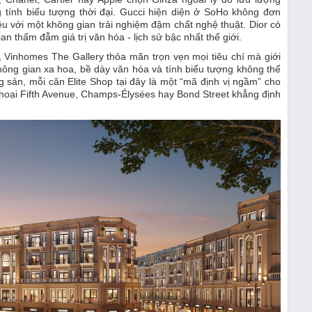
 tính biểu tượng thời đại. Gucci hiện diện ở SoHo không đơn
 với một không gian trải nghiệm đậm chất nghệ thuật. Dior có
 thấm đẫm giá trị văn hóa - lịch sử bậc nhất thế giới.
h, Vinhomes The Gallery thỏa mãn trọn vẹn mọi tiêu chí mà giới
không gian xa hoa, bề dày văn hóa và tính biểu tượng không thể
 sản, mỗi căn Elite Shop tại đây là một “mã định vị ngầm” cho
hoại Fifth Avenue, Champs-Élysées hay Bond Street khẳng định