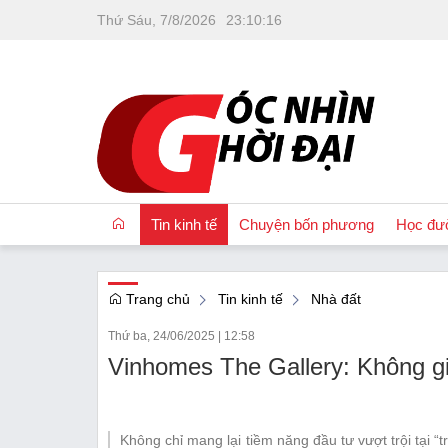
Thứ Sáu, 7/8/2026
23
:
10
:
17
Tin kinh tế
Chuyện bốn phương
Học đư
Trang chủ
Tin kinh tế
Nhà đất
OCOP
Thứ ba, 24/06/2025
|
12:58
Quốc tế
Vinhomes The Gallery: Không g
Tài chính
Nhà đất
Không chỉ mang lại tiềm năng đầu tư vượt trội tại “t