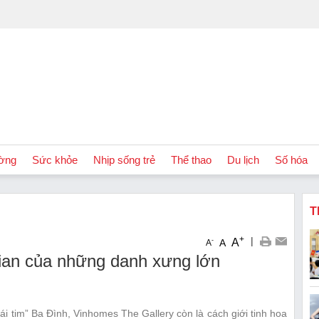
ờng
Sức khỏe
Nhịp sống trẻ
Thể thao
Du lịch
Số hóa
T
+
|
A
-
A
A
ian của những danh xưng lớn
rái tim” Ba Đình, Vinhomes The Gallery còn là cách giới tinh hoa