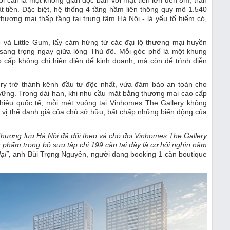
i căn là một không gian độc bản với mặt tiền lớn đến 8m, trần
 tiền. Đặc biệt, hệ thống 4 tầng hầm liên thông quy mô 1.540
thương mại thấp tầng tại trung tâm Hà Nội - là yếu tố hiếm có,
Ho và Little Gum, lấy cảm hứng từ các đại lộ thương mại huyền
ng sang trọng ngay giữa lòng Thủ đô. Mỗi góc phố là một khung
 cấp không chỉ hiện diện để kinh doanh, mà còn để trình diễn
y trở thành kênh đầu tư độc nhất, vừa đảm bảo an toàn cho
vững. Trong dài hạn, khi nhu cầu mặt bằng thương mại cao cấp
hiệu quốc tế, mỗi mét vuông tại Vinhomes The Gallery không
h vị thế danh giá của chủ sở hữu, bất chấp những biến động của
 thượng lưu Hà Nội đã dõi theo và chờ đợi Vinhomes The Gallery
phẩm trong bộ sưu tập chỉ 199 căn tại đây là cơ hội nghìn năm
lại
”
,
anh Bùi Trọng Nguyên, người đang booking 1 căn boutique