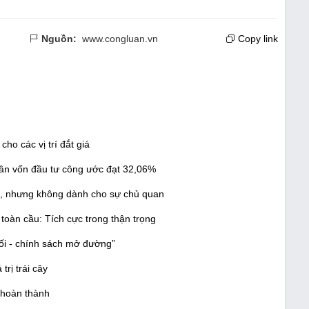
Nguồn:
www.congluan.vn
Copy link
ho các vị trí đắt giá
ân vốn đầu tư công ước đạt 32,06%
òn, nhưng không dành cho sự chủ quan
àn cầu: Tích cực trong thận trọng
lối - chính sách mở đường”
rị trái cây
 hoàn thành