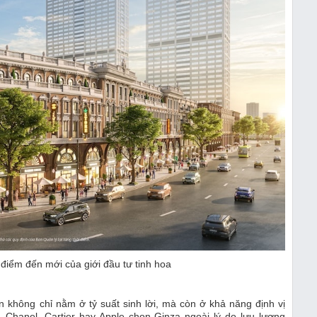
điểm đến mới của giới đầu tư tinh hoa
ản không chỉ nằm ở tỷ suất sinh lời, mà còn ở khả năng định vị
s, Chanel, Cartier hay Apple chọn Ginza ngoài lý do lưu lượng