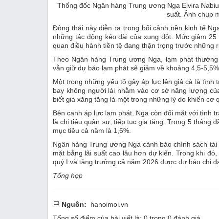
Thống đốc Ngân hàng Trung ương Nga Elvira Nabiull
suất. Ảnh chụp 
Động thái này diễn ra trong bối cảnh nền kinh tế Ng
những tác động kéo dài của xung đột. Mức giảm 25 
quan điều hành tiền tệ đang thận trọng trước những r
Theo Ngân hàng Trung ương Nga, lạm phát thường n
vẫn giữ dự báo lạm phát sẽ giảm về khoảng 4,5-5,5%
Một trong những yếu tố gây áp lực lên giá cả là tình
bay không người lái nhằm vào cơ sở năng lượng củ
biết giá xăng tăng là một trong những lý do khiến cơ 
Bên cạnh áp lực lạm phát, Nga còn đối mặt với tình tr
là chi tiêu quân sự, tiếp tục gia tăng. Trong 5 thán
mục tiêu cả năm là 1,6%.
Ngân hàng Trung ương Nga cảnh báo chính sách tài k
mặt bằng lãi suất cao lâu hơn dự kiến. Trong khi đó,
quý I và tăng trưởng cả năm 2026 được dự báo chỉ đ
Tổng hợp
Nguồn:
hanoimoi.vn
Tổng số điểm của bài viết là:
0
trong
0
đánh giá