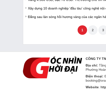
Xây dựng 10 doanh nghiệp 'đầu tàu' công nghệ nội 
Đằng sau làn sóng hồi hương vàng của các ngân h
1
2
3
CÔNG TY T
Địa chỉ:
Tầng
Phường Hoàn
Điện thoại:
0
booking@ora
Website
:
htt