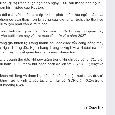
ina (giữa) trong cuộc họp báo ngày 19-6 sau thông báo hạ lãi
màn hình video của Reuters
a đối mặt với nhiều sức ép từ lạm phát, thâm hụt ngân sách và
điểm cơ bản thấp hơn kỳ vọng của giới phân tích, cho thấy cơ
ủi ro lạm phát vẫn ở mức cao.
iên tính đến giữa tháng 6 ở mức 5,6%. Dù vậy, cơ quan này
 vào cuối năm nay và đạt mục tiêu 4% vào năm 2027.
 trạng giá nhiên liệu tăng mạnh sau các cuộc tấn công bằng máy
a Nga. Thống đốc Ngân hàng Trung ương Elvira Nabiullina cho
quan này chỉ cắt giảm lãi suất ở mức khiêm tốn.
ạng doanh thu dầu khí suy giảm trong khi chi tiêu công, đặc biệt
g đầu năm 2026, thâm hụt ngân sách đã lên tới 2,6% GDP, vượt xa
hóa nới lỏng và thâm hụt kéo dài có thể buộc nước này duy trì
 tăng trưởng kinh tế tiếp tục chậm lại, với GDP giảm 0,2% trong
ạt khoảng 0,4%.
Copy link