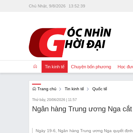
Chủ Nhật, 9/8/2026
13
:
52
:
40
Tin kinh tế
Chuyện bốn phương
Học đư
Trang chủ
Tin kinh tế
Quốc tế
OCOP
Thứ bảy, 20/06/2026
|
11:57
Quốc tế
Ngân hàng Trung ương Nga cắt gi
Tài chính
Nhà đất
Ngày 19-6, Ngân hàng Trung ương Nga quyết định h