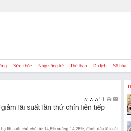
ờng
Sức khỏe
Nhịp sống trẻ
Thể thao
Du lịch
Số hóa
T
+
|
A
-
A
A
ảm lãi suất lần thứ chín liên tiếp
ạ lãi suất chủ chốt từ 14,5% xuống 14,25%, đánh dấu lần cắt