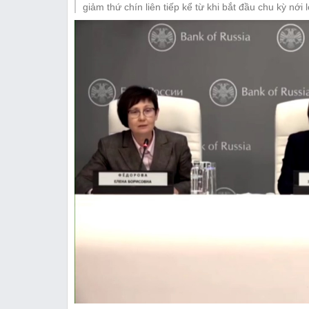
Thị trường
giảm thứ chín liên tiếp kể từ khi bắt đầu chu kỳ nới l
Emagazine