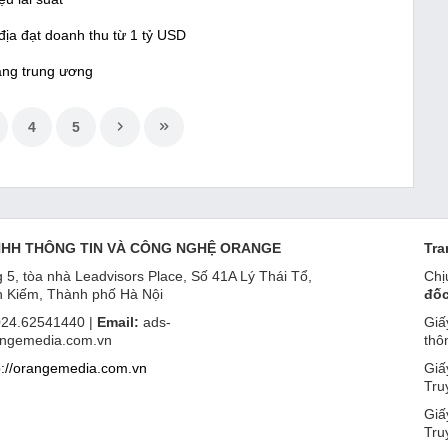
địa đạt doanh thu từ 1 tỷ USD
àng trung ương
4
5
NHH THÔNG TIN VÀ CÔNG NGHỆ ORANGE
Tra
 5, tòa nhà Leadvisors Place, Số 41A Lý Thái Tổ,
Chị
 Kiếm, Thành phố Hà Nội
đốc
24.62541440 |
Email:
ads-
Giấ
ngemedia.com.vn
thô
p://orangemedia.com.vn
Giấ
Tru
Giấ
Tru