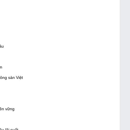
cầu
ảm
ông sản Việt
bền vững
u lãi suất