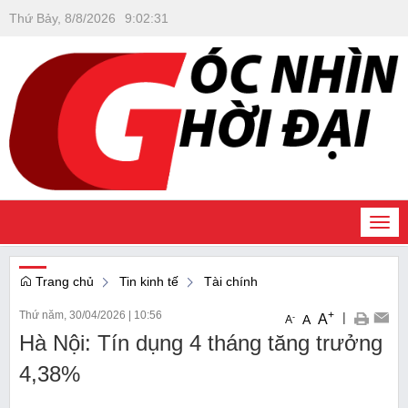
Thứ Bảy, 8/8/2026
9
:
02
:
32
Togg
navi
Trang chủ
Tin kinh tế
Tài chính
Thứ năm, 30/04/2026
|
10:56
+
|
A
-
A
A
Hà Nội: Tín dụng 4 tháng tăng trưởng
4,38%