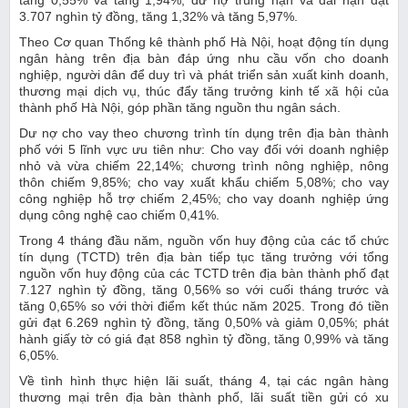
3.707 nghìn tỷ đồng, tăng 1,32% và tăng 5,97%.
Theo Cơ quan Thống kê thành phố Hà Nội, hoạt động tín dụng
ngân hàng trên địa bàn đáp ứng nhu cầu vốn cho doanh
nghiệp, người dân để duy trì và phát triển sản xuất kinh doanh,
thương mại dịch vụ, thúc đẩy tăng trưởng kinh tế xã hội của
thành phố Hà Nội, góp phần tăng nguồn thu ngân sách.
Dư nợ cho vay theo chương trình tín dụng trên địa bàn thành
phố với 5 lĩnh vực ưu tiên như: Cho vay đối với doanh nghiệp
nhỏ và vừa chiếm 22,14%; chương trình nông nghiệp, nông
thôn chiếm 9,85%; cho vay xuất khẩu chiếm 5,08%; cho vay
công nghiệp hỗ trợ chiếm 2,45%; cho vay doanh nghiệp ứng
dụng công nghệ cao chiếm 0,41%.
Trong 4 tháng đầu năm, nguồn vốn huy động của các tổ chức
tín dụng (TCTD) trên địa bàn tiếp tục tăng trưởng với tổng
nguồn vốn huy động của các TCTD trên địa bàn thành phố đạt
7.127 nghìn tỷ đồng, tăng 0,56% so với cuối tháng trước và
tăng 0,65% so với thời điểm kết thúc năm 2025. Trong đó tiền
gửi đạt 6.269 nghìn tỷ đồng, tăng 0,50% và giảm 0,05%; phát
hành giấy tờ có giá đạt 858 nghìn tỷ đồng, tăng 0,99% và tăng
6,05%.
Về tình hình thực hiện lãi suất, tháng 4, tại các ngân hàng
thương mại trên địa bàn thành phố, lãi suất tiền gửi có xu