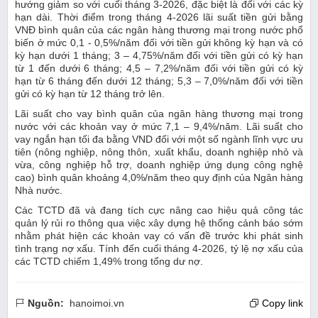
hướng giảm so với cuối tháng 3-2026, đặc biệt là đối với các kỳ
hạn dài. Thời điểm trong tháng 4-2026 lãi suất tiền gửi bằng
VNĐ bình quân của các ngân hàng thương mại trong nước phổ
biến ở mức 0,1 - 0,5%/năm đối với tiền gửi không kỳ hạn và có
kỳ hạn dưới 1 tháng; 3 – 4,75%/năm đối với tiền gửi có kỳ hạn
từ 1 đến dưới 6 tháng; 4,5 – 7,2%/năm đối với tiền gửi có kỳ
hạn từ 6 tháng đến dưới 12 tháng; 5,3 – 7,0%/năm đối với tiền
gửi có kỳ hạn từ 12 tháng trở lên.
Lãi suất cho vay bình quân của ngân hàng thương mại trong
nước với các khoản vay ở mức 7,1 – 9,4%/năm. Lãi suất cho
vay ngắn hạn tối đa bằng VND đối với một số ngành lĩnh vực ưu
tiên (nông nghiệp, nông thôn, xuất khẩu, doanh nghiệp nhỏ và
vừa, công nghiệp hỗ trợ, doanh nghiệp ứng dụng công nghệ
cao) bình quân khoảng 4,0%/năm theo quy định của Ngân hàng
Nhà nước.
Các TCTD đã và đang tích cực nâng cao hiệu quả công tác
quản lý rủi ro thông qua việc xây dựng hệ thống cảnh báo sớm
nhằm phát hiện các khoản vay có vấn đề trước khi phát sinh
tình trạng nợ xấu. Tính đến cuối tháng 4-2026, tỷ lệ nợ xấu của
các TCTD chiếm 1,49% trong tổng dư nợ.
Nguồn:
hanoimoi.vn
Copy link