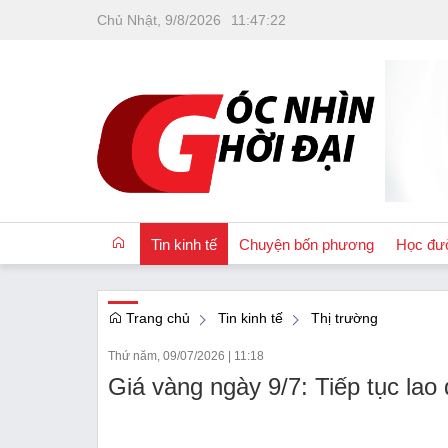
Chủ Nhật, 9/8/2026
11
:
47
:
23
Tin kinh tế
Chuyện bốn phương
Học đư
Trang chủ
Tin kinh tế
Thị trường
OCOP
Thứ năm, 09/07/2026
|
11:18
Quốc tế
Giá vàng ngày 9/7: Tiếp tục lao
Tài chính
Nhà đất