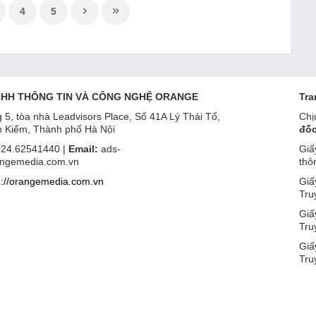
4
5
NHH THÔNG TIN VÀ CÔNG NGHỆ ORANGE
Tra
 5, tòa nhà Leadvisors Place, Số 41A Lý Thái Tổ,
Chị
 Kiếm, Thành phố Hà Nội
đốc
24.62541440 |
Email:
ads-
Giấ
ngemedia.com.vn
thô
p://orangemedia.com.vn
Giấ
Tru
Giấ
Tru
Giấ
Tru