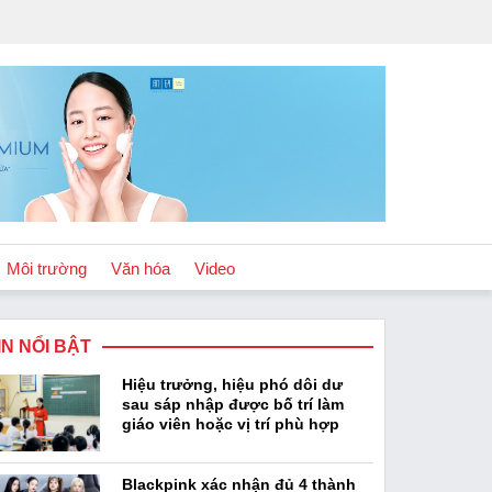
Môi trường
Văn hóa
Video
IN NỔI BẬT
Chính sách
Hiệu trưởng, hiệu phó dôi dư
Podcast
sau sáp nhập được bố trí làm
giáo viên hoặc vị trí phù hợp
Blackpink xác nhận đủ 4 thành