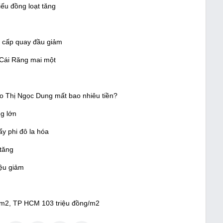
iếu đồng loạt tăng
ứ cấp quay đầu giảm
 Cái Răng mai một
Cao Thị Ngọc Dung mất bao nhiêu tiền?
ng lớn
ẩy phi đô la hóa
 tăng
iệu giảm
ng/m2, TP HCM 103 triệu đồng/m2