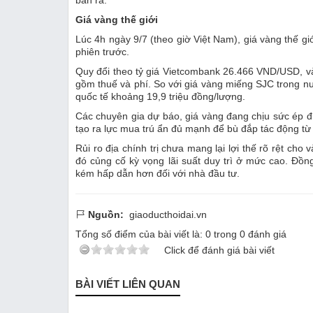
Giá vàng thế giới
Lúc 4h ngày 9/7 (theo giờ Việt Nam), giá vàng thế 
phiên trước.
Quy đổi theo tỷ giá Vietcombank 26.466 VND/USD, v
gồm thuế và phí. So với giá vàng miếng SJC trong n
quốc tế khoảng 19,9 triệu đồng/lượng.
Các chuyên gia dự báo, giá vàng đang chịu sức ép đi
tạo ra lực mua trú ẩn đủ mạnh để bù đắp tác động từ 
Rủi ro địa chính trị chưa mang lại lợi thế rõ rệt cho
đó củng cố kỳ vọng lãi suất duy trì ở mức cao. Đồng
kém hấp dẫn hơn đối với nhà đầu tư.
Nguồn:
giaoducthoidai.vn
Tổng số điểm của bài viết là:
0
trong
0
đánh giá
Click để đánh giá bài viết
BÀI VIẾT LIÊN QUAN