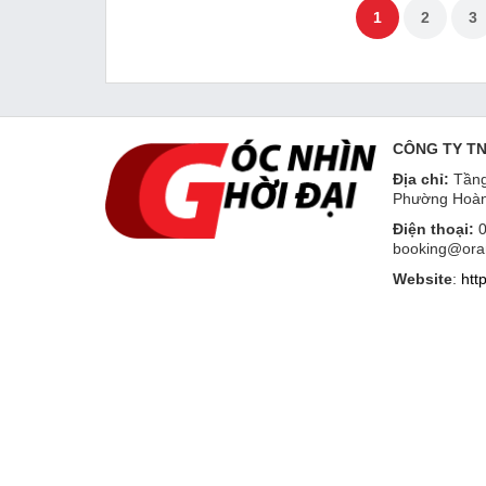
1
2
3
CÔNG TY T
Địa chỉ:
Tầng
Phường Hoàn
Điện thoại:
0
booking@ora
Website
:
htt