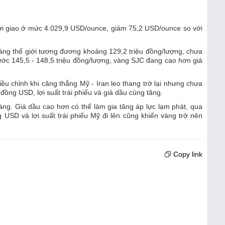
giới giao ở mức 4.029,9 USD/ounce, giảm 75,2 USD/ounce so với
àng thế giới tương đương khoảng 129,2 triệu đồng/lượng, chưa
ước 145,5 - 148,5 triệu đồng/lượng, vàng SJC đang cao hơn giá
ều chỉnh khi căng thẳng Mỹ - Iran leo thang trở lại nhưng chưa
đồng USD, lợi suất trái phiếu và giá dầu cùng tăng.
 vàng. Giá dầu cao hơn có thể làm gia tăng áp lực lạm phát, qua
 USD và lợi suất trái phiếu Mỹ đi lên cũng khiến vàng trở nên
Copy link