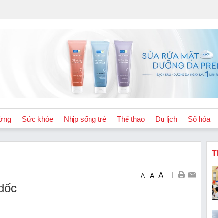
ờng
Sức khỏe
Nhịp sống trẻ
Thể thao
Du lịch
Số hóa
T
+
|
A
-
A
A
 dốc