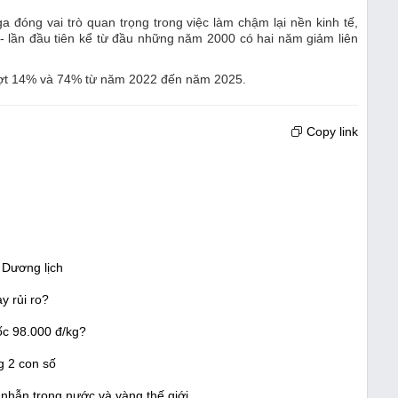
 đóng vai trò quan trọng trong việc làm chậm lại nền kinh tế,
- lần đầu tiên kể từ đầu những năm 2000 có hai năm giảm liên
 lượt 14% và 74% từ năm 2022 đến năm 2025.
Copy link
 Dương lịch
y rủi ro?
ốc 98.000 đ/kg?
g 2 con số
nhẫn trong nước và vàng thế giới