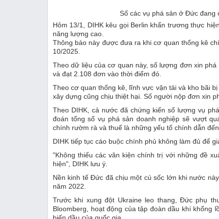
Số các vụ phá sản ở Đức đang ở
Hôm 13/1, DIHK kêu gọi Berlin khẩn trương thực hiện
năng lượng cao.
Thông báo này được đưa ra khi cơ quan thống kê chí
10/2025.
Theo dữ liệu của cơ quan này, số lượng đơn xin phá
và đạt 2.108 đơn vào thời điểm đó.
Theo cơ quan thống kê, lĩnh vực vận tải và kho bãi 
xây dựng cũng chịu thiệt hại. Số người nộp đơn xin p
Theo DIHK, cả nước đã chứng kiến ​​số lượng vụ phá
đoán tổng số vụ phá sản doanh nghiệp sẽ vượt quá
chính rườm rà và thuế là những yếu tố chính dẫn đế
DIHK tiếp tục cáo buộc chính phủ không làm đủ để giả
"Không thiếu các văn kiện chính trị với những đề xu
hiện", DIHK lưu ý.
Nền kinh tế Đức đã chịu một cú sốc lớn khi nước nà
năm 2022.
Trước khi xung đột Ukraine leo thang, Đức phụ t
Bloomberg, hoạt động của tập đoàn dầu khí khổng 
biến dầu của quốc gia.