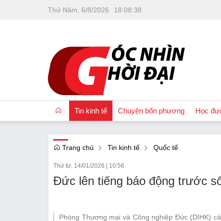
Thứ Năm, 6/8/2026
18
:
08
:
39
Tin kinh tế
Chuyện bốn phương
Học đư
Trang chủ
Tin kinh tế
Quốc tế
OCOP
Thứ tư, 14/01/2026
|
10:56
Quốc tế
Đức lên tiếng báo động trước số
Tài chính
Nhà đất
Phòng Thương mại và Công nghiệp Đức (DIHK) cả