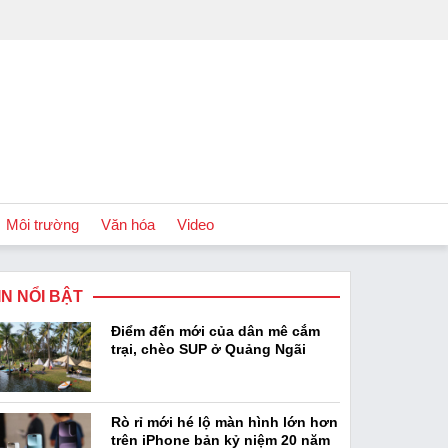
Môi trường
Văn hóa
Video
IN NỔI BẬT
Chính sách
Điểm đến mới của dân mê cắm
Podcast
trại, chèo SUP ở Quảng Ngãi
Rò rỉ mới hé lộ màn hình lớn hơn
trên iPhone bản kỷ niệm 20 năm