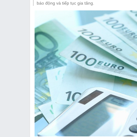
Thị trường
báo động và tiếp tục gia tăng.
Emagazine