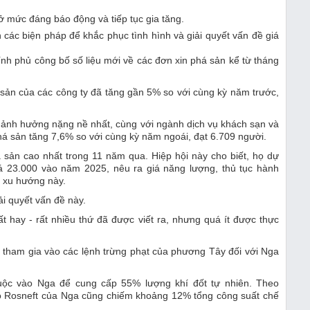
 mức đáng báo động và tiếp tục gia tăng.
 các biện pháp để khắc phục tình hình và giải quyết vấn đề giá
nh phủ công bố số liệu mới về các đơn xin phá sản kể từ tháng
 sản của các công ty đã tăng gần 5% so với cùng kỳ năm trước,
bị ảnh hưởng nặng nề nhất, cùng với ngành dịch vụ khách sạn và
há sản tăng 7,6% so với cùng kỳ năm ngoái, đạt 6.709 người.
 sản cao nhất trong 11 năm qua. Hiệp hội này cho biết, họ dự
 23.000 vào năm 2025, nêu ra giá năng lượng, thủ tục hành
n xu hướng này.
i quyết vấn đề này.
ất hay - rất nhiều thứ đã được viết ra, nhưng quá ít được thực
y tham gia vào các lệnh trừng phạt của phương Tây đối với Nga
huộc vào Nga để cung cấp 55% lượng khí đốt tự nhiên. Theo
lồ Rosneft của Nga cũng chiếm khoảng 12% tổng công suất chế