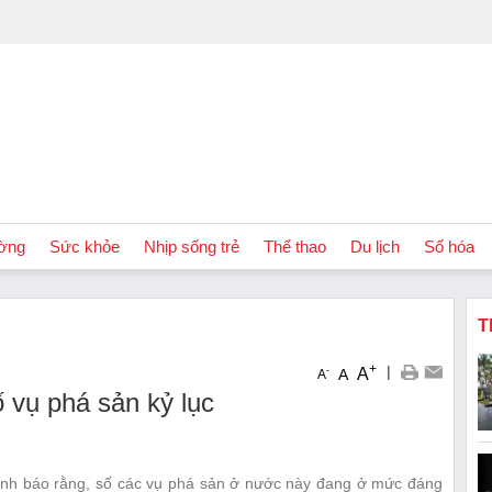
ờng
Sức khỏe
Nhịp sống trẻ
Thể thao
Du lịch
Số hóa
T
+
|
A
-
A
A
 vụ phá sản kỷ lục
nh báo rằng, số các vụ phá sản ở nước này đang ở mức đáng