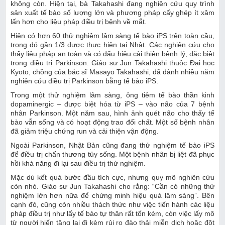
không còn. Hiện tại, bà Takahashi đang nghiên cứu quy trình
sản xuất tế bào số lượng lớn và phương pháp cấy ghép ít xâm
trong đó gần 1/3 được thực hiện tại Nhật. Các nghiên cứu cho
thấy liệu pháp an toàn và có dấu hiệu cải thiện bệnh lý, đặc biệt
trong điều trị Parkinson. Giáo sư Jun Takahashi thuộc Đại học
Kyoto, chồng của bác sĩ Masayo Takahashi, đã dành nhiều năm
nghiên cứu điều trị Parkinson bằng tế bào iPS.
Trong một thử nghiệm lâm sàng, ông tiêm tế bào thần kinh
dopaminergic – được biệt hóa từ iPS – vào não của 7 bệnh
nhân Parkinson. Một năm sau, hình ảnh quét não cho thấy tế
bào vẫn sống và có hoạt động trao đổi chất. Một số bệnh nhân
để điều trị chấn thương tủy sống. Một bệnh nhân bị liệt đã phục
còn nhỏ. Giáo sư Jun Takahashi cho rằng: “Cần có những thử
nghiệm lớn hơn nữa để chứng minh hiệu quả lâm sàng”. Bên
cạnh đó, cũng còn nhiều thách thức như việc tiến hành các liệu
pháp điều trị như lấy tế bào tự thân rất tốn kém, còn việc lấy mô
từ người hiến tặng lại đi kèm rủi ro đào thải miễn dịch hoặc đột