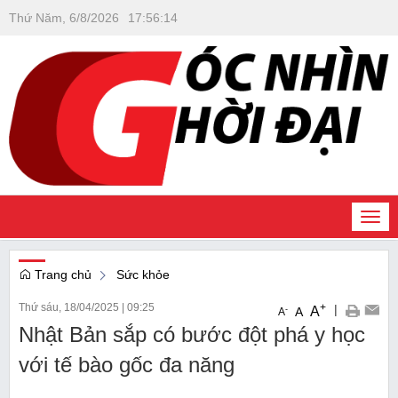
Thứ Năm, 6/8/2026
17
:
56
:
14
Togg
navi
Trang chủ
Sức khỏe
Thứ sáu, 18/04/2025
|
09:25
+
|
A
-
A
A