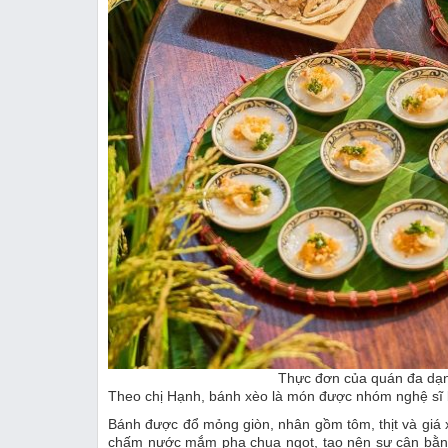
Thực đơn của quán đa dạn
Theo chị Hạnh, bánh xèo là món được nhóm nghệ sĩ b
Bánh được đổ mỏng giòn, nhân gồm tôm, thịt và giá 
chấm nước mắm pha chua ngọt, tạo nên sự cân bằng 