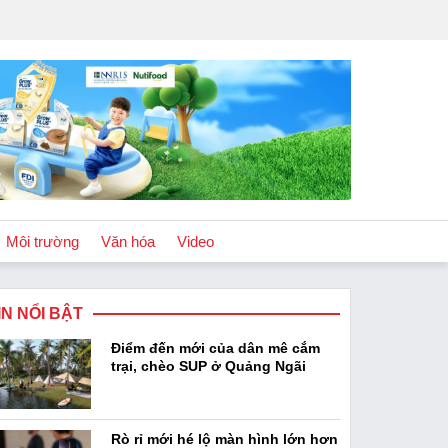
Môi trường
Văn hóa
Video
IN NỔI BẬT
Chính sách
Điểm đến mới của dân mê cắm
Podcast
trại, chèo SUP ở Quảng Ngãi
Rò rỉ mới hé lộ màn hình lớn hơn