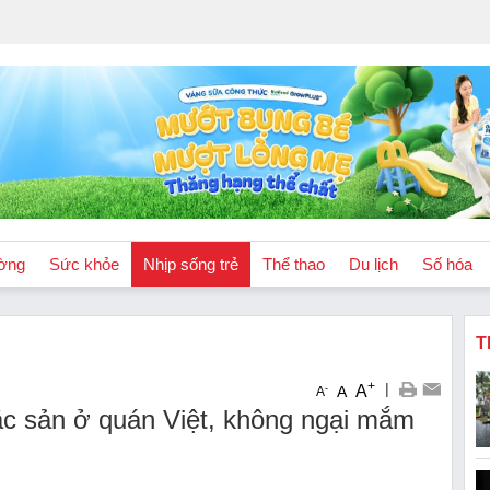
ờng
Sức khỏe
Nhịp sống trẻ
Thể thao
Du lịch
Số hóa
T
+
|
A
-
A
A
ặc sản ở quán Việt, không ngại mắm