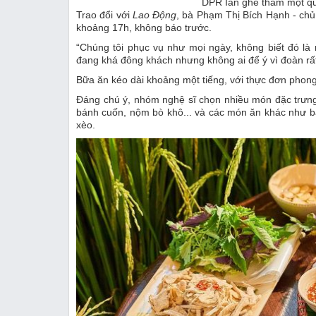
DPR Ian ghé thăm một qu
Trao đổi với
Lao Động
, bà Phạm Thị Bích Hạnh - ch
khoảng 17h, không báo trước.
“Chúng tôi phục vụ như mọi ngày, không biết đó là 
đang khá đông khách nhưng không ai để ý vì đoàn rất 
Bữa ăn kéo dài khoảng một tiếng, với thực đơn phon
Đáng chú ý, nhóm nghệ sĩ chọn nhiều món đặc trưng
bánh cuốn, nộm bò khô... và các món ăn khác như b
xèo.