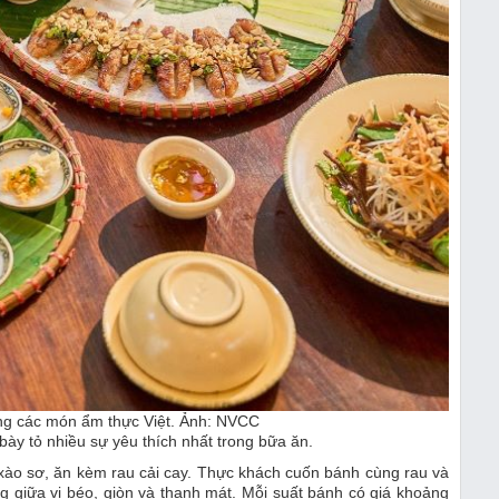
g các món ẩm thực Việt. Ảnh: NVCC
ày tỏ nhiều sự yêu thích nhất trong bữa ăn.
xào sơ, ăn kèm rau cải cay. Thực khách cuốn bánh cùng rau và
giữa vị béo, giòn và thanh mát. Mỗi suất bánh có giá khoảng