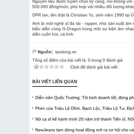
Nguyên liệu được tuyển chọn kỹ càng, nói không với
500.000 đồng/món, phù hợp với nhiều đối tượng khác
DPR Ian, tên thật là Christian Yu, sinh năm 1990 tại 
Anh là một nghệ sĩ đa tài - rapper, nhà sản xuất âm
biểu diễn cùng G-Dragon trong một sự kiện âm nhạc l
diễn cuốn hút, cá tính.
Nguồn:
laodong.vn
Tổng số điểm của bài viết là:
0
trong
0
đánh giá
Click để đánh giá bài viết
BÀI VIẾT LIÊN QUAN
Diễn viên Quốc Trường: Tôi kinh doanh tốt, đóng p
Phim của Triệu Lệ Dĩnh, Bạch Lộc, Triệu Lộ Tư, Đị
Nữ ca sĩ kể hành trình 20 năm trở thành Tiến sĩ, N
NewJeans tạm dừng hoạt động mở ra cơ hội cho cá