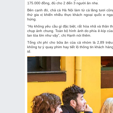
175.000 đồng, đủ cho 2 đến 3 người ăn nhẹ.
Bên cạnh đó, chả cá Hà Nội làm từ cá lăng tươi cũn
thứ gia vị khiến nhiều thực khách ngoại quốc e ng
hứng.
“Họ không yêu cầu gì đặc biệt, rất hòa nhã và thân 
chụp ảnh chung. Toàn bộ hình ảnh do phía ê-kíp của a
lan tỏa lớn như vậy”, chị Hạnh nói thêm.
Tổng chi phí cho bữa ăn của cả nhóm là 2,89 triệ
không tự ý quay phim hay tiết lộ thông tin khách hàn
tế.