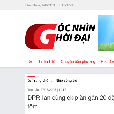
Thứ Năm, 6/8/2026
18
:
58
:
55
Tin kinh tế
Chuyện bốn phương
Học đư
Trang chủ
Nhịp sống trẻ
OCOP
Thứ sáu, 27/06/2025
|
11:17
Quốc tế
DPR Ian cùng ekip ăn gần 20 đ
Tài chính
tôm
Nhà đất