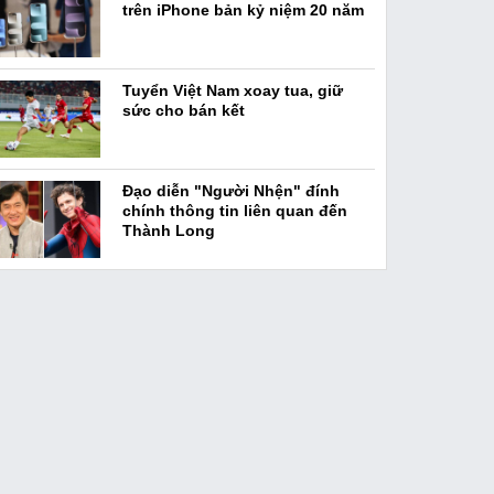
trên iPhone bản kỷ niệm 20 năm
Tuyển Việt Nam xoay tua, giữ
sức cho bán kết
Đạo diễn "Người Nhện" đính
chính thông tin liên quan đến
Thành Long