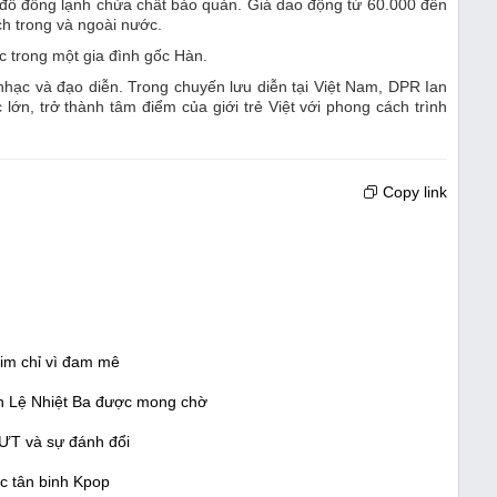
 đồ đông lạnh chứa chất bảo quản. Giá dao động từ 60.000 đến
h trong và ngoài nước.
Úc trong một gia đình gốc Hàn.
 nhạc và đạo diễn. Trong chuyến lưu diễn tại Việt Nam, DPR Ian
ớn, trở thành tâm điểm của giới trẻ Việt với phong cách trình
Copy link
him chỉ vì đam mê
ch Lệ Nhiệt Ba được mong chờ
SƯT và sự đánh đổi
c tân binh Kpop