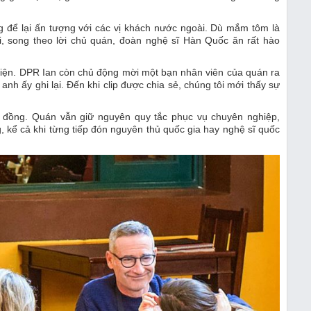
g để lại ấn tượng với các vị khách nước ngoài. Dù mắm tôm là
ại, song theo lời chủ quán, đoàn nghệ sĩ Hàn Quốc ăn rất hào
thiện. DPR Ian còn chủ động mời một bạn nhân viên của quán ra
nh ấy ghi lại. Đến khi clip được chia sẻ, chúng tôi mới thấy sự
u đồng. Quán vẫn giữ nguyên quy tắc phục vụ chuyên nghiệp,
g, kể cả khi từng tiếp đón nguyên thủ quốc gia hay nghệ sĩ quốc