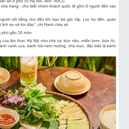
án ăn ở phố cổ Hà Nội. Ảnh: NVCC
ủ nhà hàng - cho biết nhóm khách quốc tế gồm 6 người đến vào
người nổi tiếng cho đến khi bạn bè gửi clip. Lúc họ đến, quán
lịch sự và kín đáo”, chị Hạnh chia sẻ.
g phú gần 20 món.
 của ẩm thực Hà Nội như chả cá, bún riêu, miến lươn, bún ốc,
ánh canh cua, bánh hỏi nem nướng, chả mực, đặc biệt là bánh