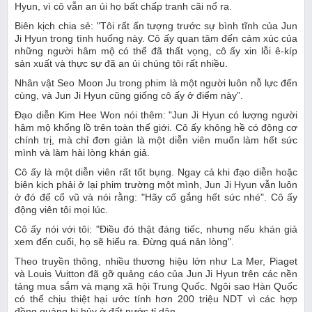
Hyun, vì cô vẫn an ủi họ bất chấp tranh cãi nổ ra.
Biên kịch chia sẻ: "Tôi rất ấn tượng trước sự bình tĩnh của Jun
Ji Hyun trong tình huống này. Cô ấy quan tâm đến cảm xúc của
những người hâm mộ có thể đã thất vọng, cô ấy xin lỗi ê-kíp
sản xuất và thực sự đã an ủi chúng tôi rất nhiều.
Nhân vật Seo Moon Ju trong phim là một người luôn nỗ lực đến
cùng, và Jun Ji Hyun cũng giống cô ấy ở điểm này”.
Đạo diễn Kim Hee Won nói thêm: "Jun Ji Hyun có lượng người
hâm mộ khổng lồ trên toàn thế giới. Cô ấy không hề có động cơ
chính trị, mà chỉ đơn giản là một diễn viên muốn làm hết sức
mình và làm hài lòng khán giả.
Cô ấy là một diễn viên rất tốt bụng. Ngay cả khi đạo diễn hoặc
biên kịch phải ở lại phim trường một mình, Jun Ji Hyun vẫn luôn
ở đó để cổ vũ và nói rằng: "Hãy cố gắng hết sức nhé". Cô ấy
động viên tôi mọi lúc.
Cô ấy nói với tôi: "Điều đó thật đáng tiếc, nhưng nếu khán giả
xem đến cuối, họ sẽ hiểu ra. Đừng quá nản lòng".
Theo truyền thông, nhiều thương hiệu lớn như La Mer, Piaget
và Louis Vuitton đã gỡ quảng cáo của Jun Ji Hyun trên các nền
tảng mua sắm và mạng xã hội Trung Quốc. Ngôi sao Hàn Quốc
có thể chịu thiệt hại ước tính hơn 200 triệu NDT vì các hợp
đồng quảng bị hủy ở đất nước tỉ dân.