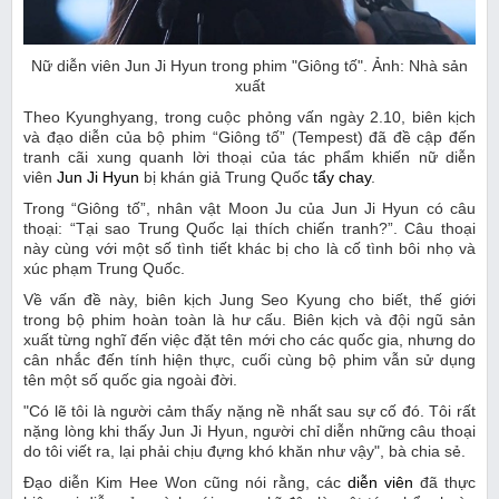
Nữ diễn viên Jun Ji Hyun trong phim "Giông tố". Ảnh: Nhà sản
xuất
Theo Kyunghyang, trong cuộc phỏng vấn ngày 2.10, biên kịch
và đạo diễn của bộ phim “Giông tố” (Tempest) đã đề cập đến
tranh cãi xung quanh lời thoại của tác phẩm khiến nữ diễn
viên
Jun Ji Hyun
bị khán giả Trung Quốc
tẩy chay
.
Trong “Giông tố”, nhân vật Moon Ju của Jun Ji Hyun có câu
thoại: “Tại sao Trung Quốc lại thích chiến tranh?”. Câu thoại
này cùng với một số tình tiết khác bị cho là cố tình bôi nhọ và
xúc phạm Trung Quốc.
Về vấn đề này, biên kịch Jung Seo Kyung cho biết, thế giới
trong bộ phim hoàn toàn là hư cấu. Biên kịch và đội ngũ sản
xuất từng nghĩ đến việc đặt tên mới cho các quốc gia, nhưng do
cân nhắc đến tính hiện thực, cuối cùng bộ phim vẫn sử dụng
tên một số quốc gia ngoài đời.
"Có lẽ tôi là người cảm thấy nặng nề nhất sau sự cố đó. Tôi rất
nặng lòng khi thấy Jun Ji Hyun, người chỉ diễn những câu thoại
do tôi viết ra, lại phải chịu đựng khó khăn như vậy", bà chia sẻ.
Đạo diễn Kim Hee Won cũng nói rằng, các
diễn viên
đã thực