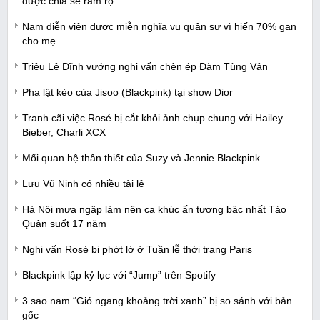
được chia sẻ rầm rộ
Nam diễn viên được miễn nghĩa vụ quân sự vì hiến 70% gan
cho mẹ
Triệu Lệ Dĩnh vướng nghi vấn chèn ép Đàm Tùng Vận
Pha lật kèo của Jisoo (Blackpink) tại show Dior
Tranh cãi việc Rosé bị cắt khỏi ảnh chụp chung với Hailey
Bieber, Charli XCX
Mối quan hệ thân thiết của Suzy và Jennie Blackpink
Lưu Vũ Ninh có nhiều tài lẻ
Hà Nội mưa ngập làm nên ca khúc ấn tượng bậc nhất Táo
Quân suốt 17 năm
Nghi vấn Rosé bị phớt lờ ở Tuần lễ thời trang Paris
Blackpink lập kỷ lục với “Jump” trên Spotify
3 sao nam “Gió ngang khoảng trời xanh” bị so sánh với bản
gốc