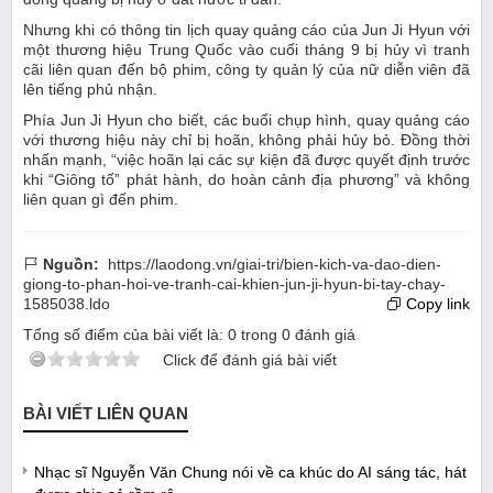
Nhưng khi có thông tin lịch quay quảng cáo của Jun Ji Hyun với
một thương hiệu Trung Quốc vào cuối tháng 9 bị hủy vì tranh
cãi liên quan đến bộ phim, công ty quản lý của nữ diễn viên đã
lên tiếng phủ nhận.
Phía Jun Ji Hyun cho biết, các buổi chụp hình, quay quảng cáo
với thương hiệu này chỉ bị hoãn, không phải hủy bỏ. Đồng thời
nhấn mạnh, “việc hoãn lại các sự kiện đã được quyết định trước
khi “Giông tố” phát hành, do hoàn cảnh địa phương” và không
liên quan gì đến phim.
Nguồn:
https://laodong.vn/giai-tri/bien-kich-va-dao-dien-
giong-to-phan-hoi-ve-tranh-cai-khien-jun-ji-hyun-bi-tay-chay-
1585038.ldo
Copy link
Tổng số điểm của bài viết là:
0
trong
0
đánh giá
Click để đánh giá bài viết
BÀI VIẾT LIÊN QUAN
Nhạc sĩ Nguyễn Văn Chung nói về ca khúc do AI sáng tác, hát