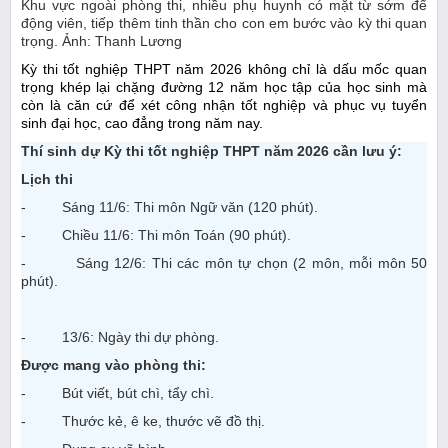
Khu vực ngoài phòng thi, nhiều phụ huynh có mặt từ sớm để
động viên, tiếp thêm tinh thần cho con em bước vào kỳ thi quan
trọng. Ảnh: Thanh Lương
Kỳ thi tốt nghiệp THPT năm 2026 không chỉ là dấu mốc quan
trọng khép lại chặng đường 12 năm học tập của học sinh mà
còn là căn cứ để xét công nhận tốt nghiệp và phục vụ tuyển
sinh đại học, cao đẳng trong năm nay.
Thí sinh dự Kỳ thi tốt nghiệp THPT năm 2026 cần lưu ý:
Lịch thi
- Sáng 11/6: Thi môn Ngữ văn (120 phút).
- Chiều 11/6: Thi môn Toán (90 phút).
- Sáng 12/6: Thi các môn tự chọn (2 môn, mỗi môn 50
phút).
- 13/6: Ngày thi dự phòng.
Được mang vào phòng thi:
- Bút viết, bút chì, tẩy chì.
- Thước kẻ, ê ke, thước vẽ đồ thị.