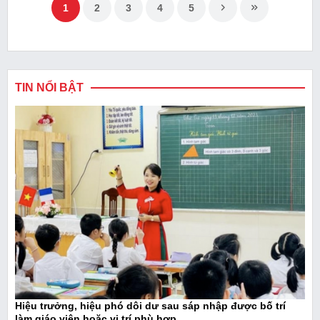
1
2
3
4
5
TIN NỔI BẬT
Hiệu trưởng, hiệu phó dôi dư sau sáp nhập được bố trí
làm giáo viên hoặc vị trí phù hợp