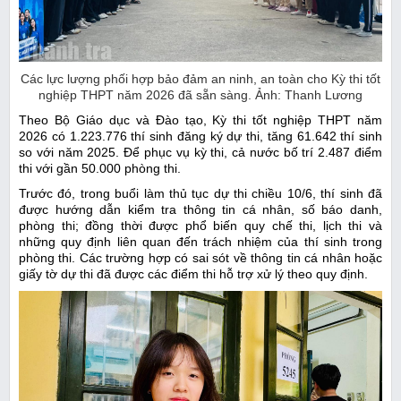
Các lực lượng phối hợp bảo đảm an ninh, an toàn cho Kỳ thi tốt
nghiệp THPT năm 2026 đã sẵn sàng. Ảnh: Thanh Lương
Theo Bộ Giáo dục và Đào tạo, Kỳ thi tốt nghiệp THPT năm
2026 có 1.223.776 thí sinh đăng ký dự thi, tăng 61.642 thí sinh
so với năm 2025. Để phục vụ kỳ thi, cả nước bố trí 2.487 điểm
thi với gần 50.000 phòng thi.
Trước đó, trong buổi làm thủ tục dự thi chiều 10/6, thí sinh đã
được hướng dẫn kiểm tra thông tin cá nhân, số báo danh,
phòng thi; đồng thời được phổ biến quy chế thi, lịch thi và
những quy định liên quan đến trách nhiệm của thí sinh trong
phòng thi. Các trường hợp có sai sót về thông tin cá nhân hoặc
giấy tờ dự thi đã được các điểm thi hỗ trợ xử lý theo quy định.