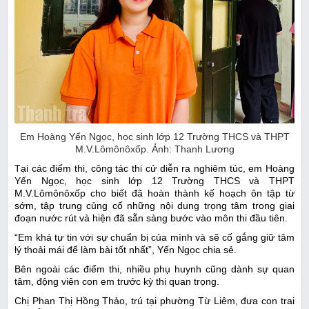
Em Hoàng Yến Ngọc, học sinh lớp 12 Trường THCS và THPT
M.V.Lômônôxốp. Ảnh: Thanh Lương
Tại các điểm thi, công tác thi cử diễn ra nghiêm túc, em Hoàng
Yến Ngọc, học sinh lớp 12 Trường THCS và THPT
M.V.Lômônôxốp cho biết đã hoàn thành kế hoạch ôn tập từ
sớm, tập trung củng cố những nội dung trọng tâm trong giai
đoạn nước rút và hiện đã sẵn sàng bước vào môn thi đầu tiên.
“Em khá tự tin với sự chuẩn bị của mình và sẽ cố gắng giữ tâm
lý thoải mái để làm bài tốt nhất”, Yến Ngọc chia sẻ.
Bên ngoài các điểm thi, nhiều phụ huynh cũng dành sự quan
tâm, động viên con em trước kỳ thi quan trọng.
Chị Phan Thị Hồng Thảo, trú tại phường Từ Liêm, đưa con trai