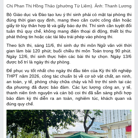
Chị Phan Thị Hồng Thảo (phường Từ Liêm). Ảnh: Thanh Lương
Bộ Giáo dục và Đào tạo lưu ý thí sinh phải có mặt tại phòng thi
đúng thời gian quy định, mang theo căn cước công dân hoặc
giấy tờ tùy thân hợp lệ và giấy báo dự thi. Thí sinh cần tuyệt đối
tuân thủ quy chế, không mang điện thoại di động, thiết bị thu
phát thông tin hoặc các tài liệu trái phép vào phòng thi.
Theo lịch thi, sáng 11/6, thí sinh dự thi môn Ngữ văn với thời
gian làm bài 120 phút; buổi chiều thi môn Toán trong 90 phút.
Ngày 12/6, thí sinh thực hiện các bài thi tự chọn. Ngày 13/6
được bố trí là ngày thi dự phòng.
Để phục vụ tốt nhất cho ngày thi đầu tiên của Kỳ thi tốt nghiệp
THPT năm 2026, công tác chuẩn bị về cơ sở vật chất, an ninh,
an toàn, y tế, phòng cháy chữa cháy và hỗ trợ thí sinh tại các
địa phương đã được bảo đảm. Các lực lượng công an, y tế,
thanh niên tình nguyện và cán bộ coi thi đã sẵn sàng phối hợp
bảo đảm kỳ thi diễn ra an toàn, nghiêm túc, khách quan và
đúng quy chế.