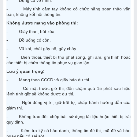
- Dụng cụ vẽ hình.
- Máy tính cầm tay không có chức năng soạn thảo văn
bản, không kết nối thông tin.
Không được mang vào phòng thi:
- Giấy than, bút xóa.
- Đồ uống có cồn.
- Vũ khí, chất gây nổ, gây cháy.
- Điện thoại, thiết bị thu phát sóng, ghi âm, ghi hình hoặc
các thiết bị chứa thông tin phục vụ gian lận.
Lưu ý quan trọng:
- Mang theo CCCD và giấy báo dự thi.
- Có mặt trước giờ thi, đến chậm quá 15 phút sau hiệu
lệnh tính giờ sẽ không được dự thi.
- Ngồi đúng vị trí, giữ trật tự, chấp hành hướng dẫn của
giám thị.
- Không trao đổi, chép bài, sử dụng tài liệu hoặc thiết bị trái
quy định.
- Kiểm tra kỹ số báo danh, thông tin đề thi, mã đề và báo
ngay nếu có sai sót.