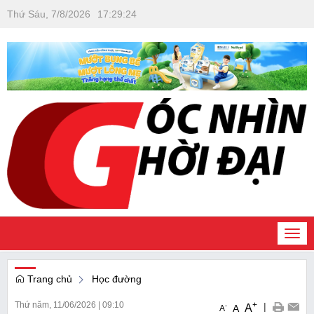
Thứ Sáu, 7/8/2026
17
:
29
:
25
Togg
navi
Trang chủ
Học đường
Thứ năm, 11/06/2026
|
09:10
+
|
A
-
A
A