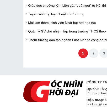
Giáo dục phường Kim Liên gặt “quả ngọt” từ Hội thi 
Tuyển sinh đại học: 'Luật chơi' chung
Mải làm thêm, sinh viên Nhật hụt hơi học tập
Quản lý GV chủ nhiệm lớp trong trường THCS theo t
Thêm trường đào tạo ngành Luật Kinh tế công bố 
1
2
3
CÔNG TY T
Địa chỉ:
Tầng
Phường Hoàn
Điện thoại:
0
booking@ora