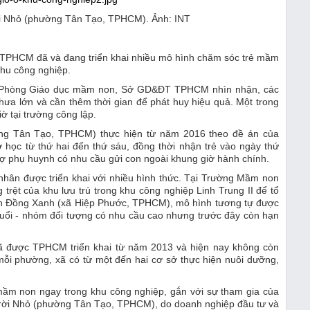
i Nhỏ (phường Tân Tạo, TPHCM). Ảnh: INT
c TPHCM đã và đang triển khai nhiều mô hình chăm sóc trẻ mầm
khu công nghiệp.
ên Phòng Giáo dục mầm non, Sở GD&ĐT TPHCM nhìn nhận, các
hưa lớn và cần thêm thời gian để phát huy hiệu quả. Một trong
ờ tại trường công lập.
ng Tân Tạo, TPHCM) thực hiện từ năm 2016 theo đề án của
học từ thứ hai đến thứ sáu, đồng thời nhận trẻ vào ngày thứ
ợ phụ huynh có nhu cầu gửi con ngoài khung giờ hành chính.
 nhân được triển khai với nhiều hình thức. Tại Trường Mầm non
rệt của khu lưu trú trong khu công nghiệp Linh Trung II để tổ
non Đồng Xanh (xã Hiệp Phước, TPHCM), mô hình tương tự được
 tuổi - nhóm đối tượng có nhu cầu cao nhưng trước đây còn hạn
 đã được TPHCM triển khai từ năm 2013 và hiện nay không còn
ỗi phường, xã có từ một đến hai cơ sở thực hiện nuôi dưỡng,
 mầm non ngay trong khu công nghiệp, gắn với sự tham gia của
rời Nhỏ (phường Tân Tạo, TPHCM), do doanh nghiệp đầu tư và