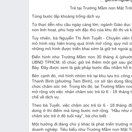
Trẻ tại Trường Mầm non Mặt Trờ
Từng bước lấp khoảng trống dịch vụ
Từ thực tiễn nhu cầu ngày càng lớn, ngành Giáo dụ
non linh hoạt, phù hợp với đặc thù của khu đô thị và 
Tuy nhiên, bà Nguyễn Thị Ánh Tuyết - Chuyên vi
mô hình này hiện trong quá trình mở rộng, quy mô c
những mô hình được triển khai sớm là giữ trẻ ngoài gi
Điển hình như Trường Mầm non 30 tháng 4 (phườ
UBND TPHCM, tổ chức giữ trẻ thêm một giờ sau giờ 
Bảy. Đây được xem là giải pháp bước đầu nhằm hỗ tr
Bên cạnh đó, mô hình nhóm trẻ tại khu lưu trú công
Thanh Bình (phường Tam Bình), cơ sở tận dụng tầng t
chức chăm sóc trẻ. Trong khi đó, tại Trường Mầm 
mở rộng với việc nhận chăm sóc trẻ từ 6 - 18 tháng
chế về dịch vụ.
Theo bà Tuyết, việc chăm sóc trẻ từ 6 - 18 tháng
dừng ở thí điểm mà từng bước mở rộng. “Hầu như m
chăm sóc trẻ ở độ tuổi này”, bà cho biết.
Một hướng đi đáng chú ý khác là phát triển trường
doanh nghiệp. Tiêu biểu như Trường Mầm non Mặt T