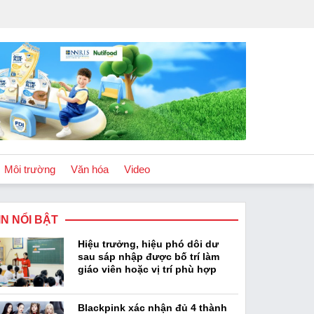
Môi trường
Văn hóa
Video
IN NỔI BẬT
Chính sách
Hiệu trưởng, hiệu phó dôi dư
Podcast
sau sáp nhập được bố trí làm
giáo viên hoặc vị trí phù hợp
Blackpink xác nhận đủ 4 thành