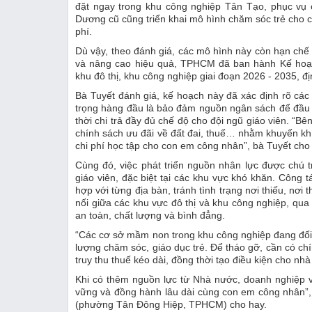
đặt ngay trong khu công nghiệp Tân Tạo, phục vụ 
Dương cũ cũng triển khai mô hình chăm sóc trẻ cho co
phí.
Dù vậy, theo đánh giá, các mô hình này còn hạn chế
và nâng cao hiệu quả, TPHCM đã ban hành Kế hoạch
khu đô thị, khu công nghiệp giai đoạn 2026 - 2035, 
Bà Tuyết đánh giá, kế hoạch này đã xác định rõ các 
trọng hàng đầu là bảo đảm nguồn ngân sách để đầu t
thời chi trả đầy đủ chế độ cho đội ngũ giáo viên. “
chính sách ưu đãi về đất đai, thuế… nhằm khuyến k
chi phí học tập cho con em công nhân”, bà Tuyết cho 
Cùng đó, việc phát triển nguồn nhân lực được chú 
giáo viên, đặc biệt tại các khu vực khó khăn. Công
hợp với từng địa bàn, tránh tình trạng nơi thiếu, nơi
nối giữa các khu vực đô thị và khu công nghiệp, qu
an toàn, chất lượng và bình đẳng.
“Các cơ sở mầm non trong khu công nghiệp đang đối 
lượng chăm sóc, giáo dục trẻ. Để tháo gỡ, cần có ch
truy thu thuế kéo dài, đồng thời tạo điều kiện cho nhà
Khi có thêm nguồn lực từ Nhà nước, doanh nghiệp và
vững và đồng hành lâu dài cùng con em công nhân”
(phường Tân Đông Hiệp, TPHCM) cho hay.