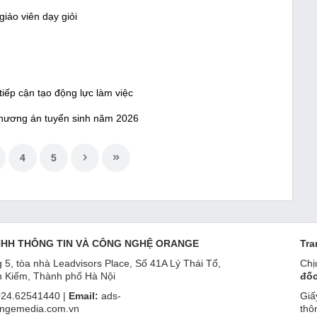
giáo viên dạy giỏi
iếp cận tạo động lực làm việc
phương án tuyển sinh năm 2026
4
5
NHH THÔNG TIN VÀ CÔNG NGHỆ ORANGE
Tra
 5, tòa nhà Leadvisors Place, Số 41A Lý Thái Tổ,
Chị
 Kiếm, Thành phố Hà Nội
đốc
24.62541440 |
Email:
ads-
Giấ
ngemedia.com.vn
thô