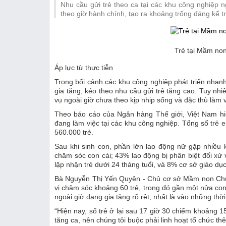
Nhu cầu gửi trẻ theo ca tại các khu công nghiệp
Thị trường
theo giờ hành chính, tạo ra khoảng trống đáng kể t
Emagazine
Trẻ tại Mầm no
Áp lực từ thực tiễn
Trong bối cảnh các khu công nghiệp phát triển nhanh
gia tăng, kéo theo nhu cầu gửi trẻ tăng cao. Tuy nhiê
vụ ngoài giờ chưa theo kịp nhịp sống và đặc thù làm 
Theo báo cáo của Ngân hàng Thế giới, Việt Nam hi
đang làm việc tại các khu công nghiệp. Tổng số trẻ 
560.000 trẻ.
Sau khi sinh con, phần lớn lao động nữ gặp nhiều
chăm sóc con cái; 43% lao động bị phân biệt đối xử
lập nhận trẻ dưới 24 tháng tuổi, và 8% cơ sở giáo d
Bà Nguyễn Thị Yến Quyên - Chủ cơ sở Mầm non Chú
vị chăm sóc khoảng 60 trẻ, trong đó gần một nửa con
ngoài giờ đang gia tăng rõ rệt, nhất là vào những thờ
“Hiện nay, số trẻ ở lại sau 17 giờ 30 chiếm khoảng
tăng ca, nên chúng tôi buộc phải linh hoạt tổ chức thê