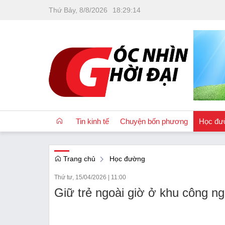
Thứ Bảy, 8/8/2026
18
:
29
:
15
Tin kinh tế
Chuyện bốn phương
Học đư
Trang chủ
Học đường
OCOP
Thứ tư, 15/04/2026
|
11:00
Quốc tế
Giữ trẻ ngoài giờ ở khu công ngh
Tài chính
Nhà đất