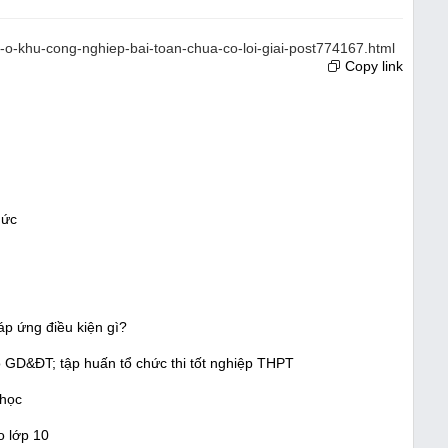
io-o-khu-cong-nghiep-bai-toan-chua-co-loi-giai-post774167.html
Copy link
hức
áp ứng điều kiện gì?
 GD&ĐT; tập huấn tổ chức thi tốt nghiệp THPT
 học
o lớp 10