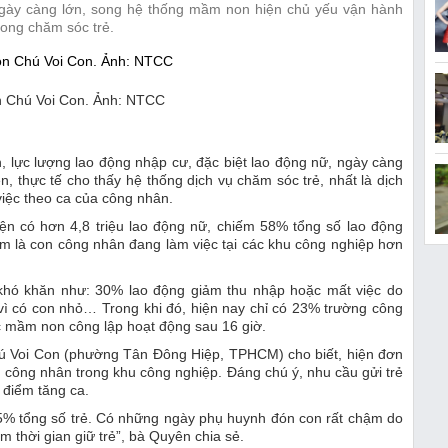
 ngày càng lớn, song hệ thống mầm non hiện chủ yếu vận hành
rong chăm sóc trẻ.
n Chú Voi Con. Ảnh: NTCC
, lực lượng lao động nhập cư, đặc biệt lao động nữ, ngày càng
n, thực tế cho thấy hệ thống dịch vụ chăm sóc trẻ, nhất là dịch
việc theo ca của công nhân.
ện có hơn 4,8 triệu lao động nữ, chiếm 58% tổng số lao động
em là con công nhân đang làm việc tại các khu công nghiệp hơn
 khó khăn như: 30% lao động giảm thu nhập hoặc mất việc do
 vì có con nhỏ… Trong khi đó, hiện nay chỉ có 23% trường công
ục mầm non công lập hoạt động sau 16 giờ.
 Voi Con (phường Tân Đông Hiệp, TPHCM) cho biết, hiện đơn
 công nhân trong khu công nghiệp. Đáng chú ý, nhu cầu gửi trẻ
i điểm tăng ca.
 15% tổng số trẻ. Có những ngày phụ huynh đón con rất chậm do
m thời gian giữ trẻ”, bà Quyên chia sẻ.