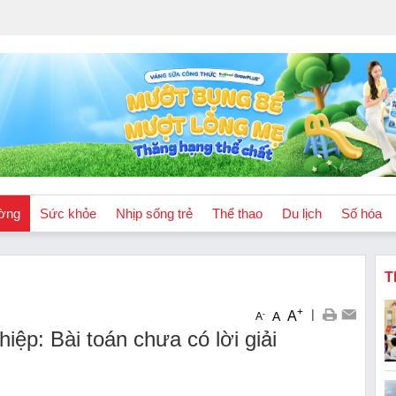
ờng
Sức khỏe
Nhịp sống trẻ
Thể thao
Du lịch
Số hóa
T
+
|
A
-
A
A
iệp: Bài toán chưa có lời giải