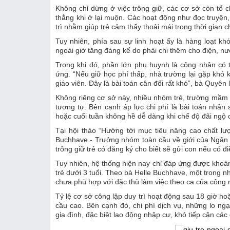
Không chỉ dừng ở việc trông giữ, các cơ sở còn tổ
thẳng khi ở lại muộn. Các hoạt động như đọc truyện
trì nhằm giúp trẻ cảm thấy thoải mái trong thời gian 
Tuy nhiên, phía sau sự linh hoạt ấy là hàng loạt kh
ngoài giờ tăng đáng kể do phải chi thêm cho điện, n
Trong khi đó, phần lớn phụ huynh là công nhân có
ứng. “Nếu giữ học phí thấp, nhà trường lại gặp khó k
giáo viên. Đây là bài toán cân đối rất khó”, bà Quyên l
Không riêng cơ sở này, nhiều nhóm trẻ, trường mầm n
tương tự. Bên cạnh áp lực chi phí là bài toán nhân s
hoặc cuối tuần không hề dễ dàng khi chế độ đãi ngộ 
Tại hội thảo “Hướng tới mục tiêu nâng cao chất l
Buchhave - Trưởng nhóm toàn cầu về giới của Ngân 
trông giữ trẻ có đăng ký cho biết sẽ gửi con nếu có đ
Tuy nhiên, hệ thống hiện nay chỉ đáp ứng được khoản
trẻ dưới 3 tuổi. Theo bà Helle Buchhave, một trong 
chưa phù hợp với đặc thù làm việc theo ca của công 
Tỷ lệ cơ sở công lập duy trì hoạt động sau 18 giờ ho
cầu cao. Bên cạnh đó, chi phí dịch vụ, những lo ng
gia đình, đặc biệt lao động nhập cư, khó tiếp cận các