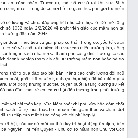
con em công nhân. Tương tự, một số cơ sở tại khu vực Bình
n công nhân, trong đó có nơi hỗ trợ giảm học phí, gửi trẻ miễn
 về số lượng và chưa đáp ứng hết nhu cầu thực tế. Để mở rộng
 số 1052 ngày 2/2/2026 về phát triển giáo dục mầm non tại
định hướng đến năm 2045.
giai đoạn, mục tiêu và giải pháp cụ thể. Trong đó, yếu tố quan
ư cơ sở vật chất tại những khu vực còn thiếu trường lớp, đồng
Bên cạnh ngân sách nhà nước, thành phố cũng định hướng có các
hích doanh nghiệp tham gia đầu tư trường mầm non hoặc hỗ trợ
biết.
trọng thông qua đào tạo bài bản, nâng cao chất lượng đội ngũ
 tác rà soát, phân bổ nguồn lực được thực hiện để bảo đảm phù
 thừa. Một trong những mục tiêu xuyên suốt là tăng cường sự kết
a đó bảo đảm mọi trẻ em có cơ hội đến trường trong môi trường
mặt với bài toán kép: Vừa kiểm soát chi phí, vừa bảo đảm chất
ính sách hỗ trợ thiết thực hơn như miễn, giảm thuế và chấm dứt
 đầu tư tiếp cận mặt bằng công với chi phí hợp lý.
 xã hội, các cơ sở mới có thể duy trì hoạt động ổn định, bền
, bà Nguyễn Thị Yến Quyên - Chủ cơ sở Mầm non Chú Voi Con