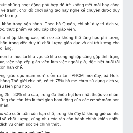
 chức những hoạt động phù hợp để trẻ không mệt mỏi hay căng
, vẽ tranh, chơi đồ chơi sáng tạo hay nghe kể chuyện được duy
chờ bố mẹ.
ó khăn trong vận hành. Theo bà Quyên, chi phí duy trì dịch vụ
ước, thực phẩm và phụ cấp cho giáo viên.
 thu nhập không cao, nên cơ sở không thể tăng học phí tương
hăn trong việc duy trì chất lượng giáo dục và chi trả lương cho
o lắng.
on tư thục tại khu vực có khu công nghiệp cũng gặp tình trạng
ự, việc sắp xếp giáo viên làm việc ngoài giờ, đặc biệt buổi tối
còn hạn chế.
ượng giáo dục mầm non” diễn ra tại TPHCM mới đây, bà Helle
hàng Thế giới chia sẻ, có tới 75% bà mẹ chưa sử dụng dịch vụ
iều kiện phù hợp.
g 25 - 30% nhu cầu, trong đó thiếu hụt lớn nhất thuộc về nhóm
những rào cản lớn là thời gian hoạt động của các cơ sở mầm non
nhân.
ặc vào cuối tuần còn hạn chế, trong khi đây là khung giờ có nhu
ại về chất lượng, cũng như các rào cản hành chính khiến nhiều
 dịch vụ chăm sóc trẻ chính thức.