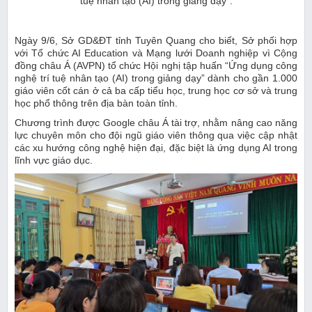
tuệ nhân tạo (AI) trong giảng dạy”.
Ngày 9/6, Sở GD&ĐT tỉnh Tuyên Quang cho biết, Sở phối hợp
với Tổ chức AI Education và Mạng lưới Doanh nghiệp vì Cộng
đồng châu Á (AVPN) tổ chức Hội nghị tập huấn “Ứng dụng công
nghệ trí tuệ nhân tạo (AI) trong giảng dạy” dành cho gần 1.000
giáo viên cốt cán ở cả ba cấp tiểu học, trung học cơ sở và trung
học phổ thông trên địa bàn toàn tỉnh.
Chương trình được Google châu Á tài trợ, nhằm nâng cao năng
lực chuyên môn cho đội ngũ giáo viên thông qua việc cập nhật
các xu hướng công nghệ hiện đại, đặc biệt là ứng dụng AI trong
lĩnh vực giáo dục.