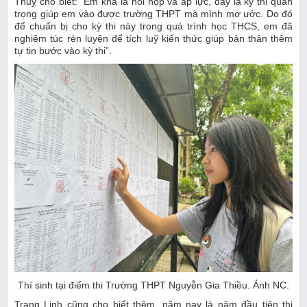
Thuỵ cho biết: “Em khá là hồi hộp và áp lực, đây là kỳ thi quan
trọng giúp em vào được trường THPT mà mình mơ ước. Do đó
để chuẩn bị cho kỳ thi này trong quá trình học THCS, em đã
nghiêm túc rèn luyện để tích luỹ kiến thức giúp bản thân thêm
tự tin bước vào kỳ thi”.
Thí sinh tại điểm thi Trường THPT Nguyễn Gia Thiều. Ảnh NC.
Trang Linh cũng cho biết thêm, năm nay là năm đầu tiên thi