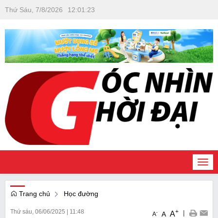
Thứ Sáu, 7/8/2026
12
:
01
:
24
Togg
navi
Trang chủ
Học đường
Thứ sáu, 06/06/2025
|
11:48
+
|
A
-
A
A