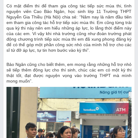
Có mặt điểm thi để tham gia công tác tiếp sức mùa thi, tình
nguyện viên Cao Bảo Ngân, học sinh lớp 11 Trường THPT
Nguyễn Gia Thiều (Hà Nội) chia sẻ: “Năm nay là năm đầu tiên
em tham gia công tác hỗ trợ tiếp sức mùa thi. Em cũng từng trải
qua kỳ thi này nên em hiểu những áp lực, lo lắng thời điểm này
của các em. Vì vậy khi nhà trường cũng như đoàn trường phát
động chương trình tiếp sức mùa thi em đã xung phong đăng ký
để có thể góp một phần công sức nhỏ của mình hỗ trợ cho các
sĩ tử đỡ áp lực, tự tin hơn bước vào kỳ thi”.
Bảo Ngân cũng cho biết thêm, em mong rằng những hỗ trợ nhỏ
sẽ tiếp thêm động lực cho thí sinh, chúc các em có một kỳ thi
thật tốt, đạt được nguyện vọng vào trường THPT mà mình
mong muốn”.