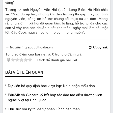
vàng”.
Tương tự, anh Nguyễn Văn Hải (quận Long Biên, Hà Nội) chia
sẻ: “Mặc dù áp lực, nhưng khi đến trường thi gặp thầy cô, tình
nguyện viên, công an hỗ trợ chúng tôi thực sự an tâm. Mong
rằng, gia đình, xã hội đã quan tâm, lo lắng, hỗ trợ tối đa cho các
con vì vậy các con chuẩn bị tốt tinh thần, ngày mai làm bài thật
tốt, đậu được nguyện vọng như con mong muốn”.
Nguồn:
giaoducthoidai.vn
Copy link
Tổng số điểm của bài viết là:
0
trong
0
đánh giá
Click để đánh giá bài viết
BÀI VIẾT LIÊN QUAN
Dự kiến bỏ quy định học vượt lớp: Nhìn nhận thấu đáo
Edu24h và Glocare ký kết hợp tác đào tạo điều dưỡng viên
người Việt tại Hàn Quốc
Thử sức với kỳ thi để tự phân luồng bản thân