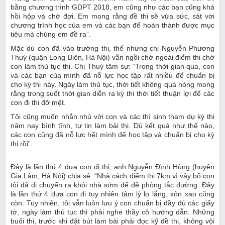
bằng chương trình GDPT 2018, em cũng như các bạn cũng khá
hồi hộp và chờ đợi. Em mong rằng đề thi sẽ vừa sức, sát với
chương trình học của em và các bạn để hoàn thành được mục
tiêu mà chúng em đề ra”.
Mặc dù con đã vào trường thi, thế nhưng chị Nguyễn Phương
Thuý (quận Long Biên, Hà Nội) vẫn ngồi chờ ngoài điểm thi chờ
con làm thủ tục thi. Chị Thuý tâm sự: “Trong thời gian qua, con
và các bạn của mình đã nỗ lực học tập rất nhiều để chuẩn bị
cho kỳ thi này. Ngày làm thủ tục, thời tiết không quá nóng mong
rằng trong suốt thời gian diễn ra kỳ thi thời tiết thuận lợi để các
con đi thi đỡ mệt.
Tôi cũng muốn nhắn nhủ với con và các thí sinh tham dự kỳ thi
năm nay bình tĩnh, tự tin làm bài thi. Dù kết quả như thế nào,
các con cũng đã nỗ lực hết mình để học tập và chuẩn bị cho kỳ
thi rồi”.
Đây là lần thứ 4 đưa con đi thi, anh Nguyễn Đình Hùng (huyện
Gia Lâm, Hà Nội) chia sẻ: “Nhà cách điểm thi 7km vì vậy bố con
tôi đã di chuyển ra khỏi nhà sớm để đề phòng tắc đường. Đây
là lần thứ 4 đưa con đi tuy nhiên tâm lý lo lắng, xôn xao cũng
còn. Tuy nhiên, tôi vẫn luôn lưu ý con chuẩn bị đầy đủ các giấy
tờ, ngày làm thủ tục thi phải nghe thầy cô hướng dẫn. Những
buổi thi, trước khi đặt bút làm bài phải đọc kỹ đề thi, không vội