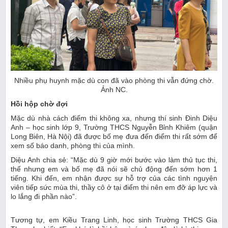
Nhiều phụ huynh mặc dù con đã vào phòng thi vẫn đứng chờ.
Ảnh NC.
Hồi hộp chờ đợi
Mặc dù nhà cách điểm thi không xa, nhưng thí sinh Đinh Diệu
Anh – học sinh lớp 9, Trường THCS Nguyễn Bỉnh Khiêm (quận
Long Biên, Hà Nội) đã được bố mẹ đưa đến điểm thi rất sớm để
xem số báo danh, phòng thi của mình.
Diệu Anh chia sẻ: “Mặc dù 9 giờ mới bước vào làm thủ tục thi,
thế nhưng em và bố mẹ đã nói sẽ chủ động đến sớm hơn 1
tiếng. Khi đến, em nhận được sự hỗ trợ của các tình nguyện
viên tiếp sức mùa thi, thầy cô ở tại điểm thi nên em đỡ áp lực và
lo lắng đi phần nào”.
Tương tự, em Kiều Trang Linh, học sinh Trường THCS Gia