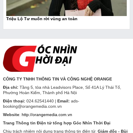
Triệu Lộ Tư muốn rời vùng an toàn
CÔNG TY TNHH THÔNG TIN VÀ CÔNG NGHỆ ORANGE
Địa chỉ:
Tầng 5, tòa nhà Leadvisors Place, Số 41A Lý Thái Tổ,
Phường Hoàn Kiếm, Thành phố Hà Nội
Điện thoại:
024.62541440 |
Email:
ads-
booking@orangemedia.com.vn
Website
:
http://orangemedia.com.vn
Trang Thông tin Điện tử tổng hợp Góc Nhìn Thời Đại
Chịu trách nhiệm nội dung trang thông tin điện tử:
Giám đốc - Bùi