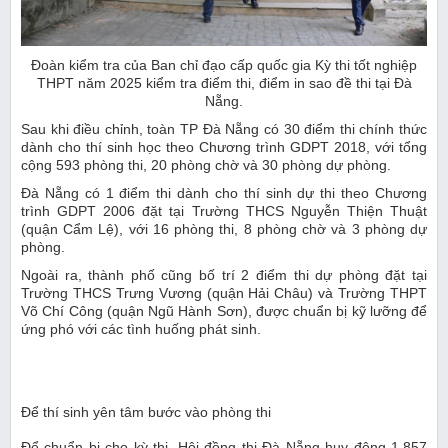
Đoàn kiểm tra của Ban chỉ đạo cấp quốc gia Kỳ thi tốt nghiệp
THPT năm 2025 kiểm tra điểm thi, điểm in sao đề thi tại Đà
Nẵng.
Sau khi điều chỉnh, toàn TP Đà Nẵng có 30 điểm thi chính thức
dành cho thí sinh học theo Chương trình GDPT 2018, với tổng
cộng 593 phòng thi, 20 phòng chờ và 30 phòng dự phòng.
Đà Nẵng có 1 điểm thi dành cho thí sinh dự thi theo Chương
trình GDPT 2006 đặt tại Trường THCS Nguyễn Thiện Thuật
(quận Cẩm Lệ), với 16 phòng thi, 8 phòng chờ và 3 phòng dự
phòng.
Ngoài ra, thành phố cũng bố trí 2 điểm thi dự phòng đặt tại
Trường THCS Trưng Vương (quận Hải Châu) và Trường THPT
Võ Chí Công (quận Ngũ Hành Sơn), được chuẩn bị kỹ lưỡng để
ứng phó với các tình huống phát sinh.
Để thí sinh yên tâm bước vào phòng thi
Để chuẩn bị cho kỳ thi, Hội đồng thi Đà Nẵng huy động 1.857