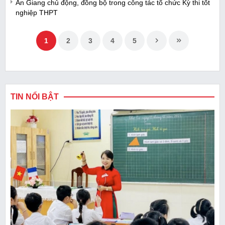
An Giang chủ động, đồng bộ trong công tác tổ chức Kỳ thi tốt
nghiệp THPT
1
2
3
4
5
TIN NỔI BẬT