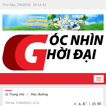
Thứ Sáu, 7/8/2026
20
:
14
:
44
Togg
navi
Trang chủ
Học đường
Thứ ba, 17/06/2025
|
11:01
+
|
A
-
A
A