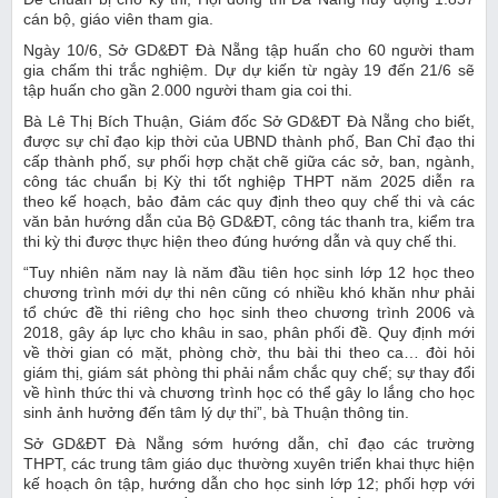
cán bộ, giáo viên tham gia.
Ngày 10/6, Sở GD&ĐT Đà Nẵng tập huấn cho 60 người tham
gia chấm thi trắc nghiệm. Dự dự kiến từ ngày 19 đến 21/6 sẽ
tập huấn cho gần 2.000 người tham gia coi thi.
Bà Lê Thị Bích Thuận, Giám đốc Sở GD&ĐT Đà Nẵng cho biết,
được sự chỉ đạo kịp thời của UBND thành phố, Ban Chỉ đạo thi
cấp thành phố, sự phối hợp chặt chẽ giữa các sở, ban, ngành,
công tác chuẩn bị Kỳ thi tốt nghiệp THPT năm 2025 diễn ra
theo kế hoạch, bảo đảm các quy định theo quy chế thi và các
văn bản hướng dẫn của Bộ GD&ĐT, công tác thanh tra, kiểm tra
thi kỳ thi được thực hiện theo đúng hướng dẫn và quy chế thi.
“Tuy nhiên năm nay là năm đầu tiên học sinh lớp 12 học theo
chương trình mới dự thi nên cũng có nhiều khó khăn như phải
tổ chức đề thi riêng cho học sinh theo chương trình 2006 và
2018, gây áp lực cho khâu in sao, phân phối đề. Quy định mới
về thời gian có mặt, phòng chờ, thu bài thi theo ca… đòi hỏi
giám thị, giám sát phòng thi phải nắm chắc quy chế; sự thay đổi
về hình thức thi và chương trình học có thể gây lo lắng cho học
sinh ảnh hưởng đến tâm lý dự thi”, bà Thuận thông tin.
Sở GD&ĐT Đà Nẵng sớm hướng dẫn, chỉ đạo các trường
THPT, các trung tâm giáo dục thường xuyên triển khai thực hiện
kế hoạch ôn tập, hướng dẫn cho học sinh lớp 12; phối hợp với