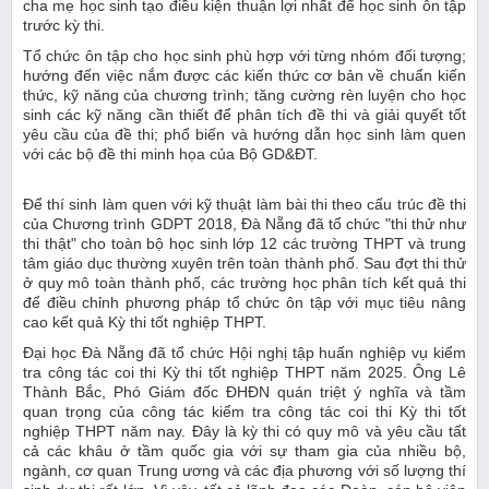
cha mẹ học sinh tạo điều kiện thuận lợi nhất để học sinh ôn tập
trước kỳ thi.
Tổ chức ôn tập cho học sinh phù hợp với từng nhóm đối tượng;
hướng đến việc nắm được các kiến thức cơ bản về chuẩn kiến
thức, kỹ năng của chương trình; tăng cường rèn luyện cho học
sinh các kỹ năng cần thiết để phân tích đề thi và giải quyết tốt
yêu cầu của đề thi; phổ biến và hướng dẫn học sinh làm quen
với các bộ đề thi minh họa của Bộ GD&ĐT.
Để thí sinh làm quen với kỹ thuật làm bài thi theo cấu trúc đề thi
của Chương trình GDPT 2018, Đà Nẵng đã tổ chức "thi thử như
thi thật" cho toàn bộ học sinh lớp 12 các trường THPT và trung
tâm giáo dục thường xuyên trên toàn thành phố. Sau đợt thi thử
ở quy mô toàn thành phố, các trường học phân tích kết quả thi
để điều chỉnh phương pháp tổ chức ôn tập với mục tiêu nâng
cao kết quả Kỳ thi tốt nghiệp THPT.
Đại học Đà Nẵng đã tổ chức Hội nghị tập huấn nghiệp vụ kiểm
tra công tác coi thi Kỳ thi tốt nghiệp THPT năm 2025. Ông Lê
Thành Bắc, Phó Giám đốc ĐHĐN quán triệt ý nghĩa và tầm
quan trọng của công tác kiểm tra công tác coi thi Kỳ thi tốt
nghiệp THPT năm nay. Đây là kỳ thi có quy mô và yêu cầu tất
cả các khâu ở tầm quốc gia với sự tham gia của nhiều bộ,
ngành, cơ quan Trung ương và các địa phương với số lượng thí