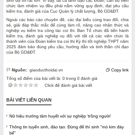
sinh dự thi rất lớn. Vì vậy, tất cả lãnh đạo các Đoàn, cán bộ viên
chức làm nhiệm vụ đều phải nắm vững quy định, đạt yêu cầu
kiểm tra, đánh giá của Cục Quản lý chất lượng, Bộ GD&ĐT.
Ngoài các báo cáo chuyên đề, các đại biểu cùng trao đổi, chia
sẻ, giải đáp thắc mắc để cùng làm rõ, nâng cao nhận thức và
nghiệp vụ kiểm tra công tác coi thi. Ban Tổ chức đã tiến hành
kiểm tra, đánh giá nghiệp vụ đối với tất cả các viên chức là
thành viên của Đoàn kiểm tra coi thi Kỳ thi tốt nghiệp THPT năm
2025 đảm bảo đúng yêu cầu, hướng dẫn và tinh thần chỉ đạo
của Bộ GD&ĐT.
Nguồn:
giaoducthoidai.vn
Copy link
Tổng số điểm của bài viết là:
0
trong
0
đánh giá
Click để đánh giá bài viết
BÀI VIẾT LIÊN QUAN
Nữ hiệu trưởng tâm huyết với sự nghiệp ‘trồng người’
Thông tin tuyển sinh, đào tạo: Đừng để thí sinh "mò kim đáy
bể"