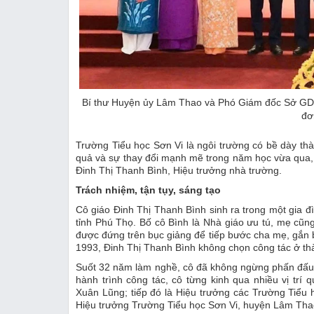
Bí thư Huyện ủy Lâm Thao và Phó Giám đốc Sở GD&
đơ
Trường Tiểu học Sơn Vi là ngôi trường có bề dày thàn
quả và sự thay đổi mạnh mẽ trong năm học vừa qua, 
Đinh Thị Thanh Bình, Hiệu trưởng nhà trường.
Trách nhiệm, tận tụy, sáng tạo
Cô giáo Đinh Thị Thanh Bình sinh ra trong một gia đ
tỉnh Phú Thọ. Bố cô Bình là Nhà giáo ưu tú, mẹ cũn
được đứng trên bục giảng để tiếp bước cha mẹ, gắn
1993, Đinh Thị Thanh Bình không chọn công tác ở th
Suốt 32 năm làm nghề, cô đã không ngừng phấn đấu, 
hành trình công tác, cô từng kinh qua nhiều vị trí
Xuân Lũng; tiếp đó là Hiệu trưởng các Trường Tiểu 
Hiệu trưởng Trường Tiểu học Sơn Vi, huyện Lâm Tha