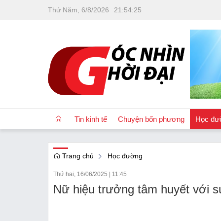
Thứ Năm, 6/8/2026
21
:
54
:
27
Tin kinh tế
Chuyện bốn phương
Học đư
Trang chủ
Học đường
OCOP
Thứ hai, 16/06/2025
|
11:45
Quốc tế
Nữ hiệu trưởng tâm huyết với sự
Tài chính
Nhà đất