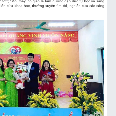
c tốt”; “Mỗi thầy, cô giáo là tấm gương đạo đức tự học và sáng
hiên cứu khoa học, thường xuyên tìm tòi, nghiên cứu các sáng