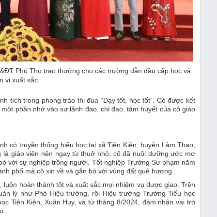
ĐT Phú Thọ trao thưởng cho các trường dẫn đầu cấp học và
n vị xuất sắc.
h tích trong phong trào thi đua “Dạy tốt, học tốt”. Có được kết
một phần nhờ vào sự lãnh đạo, chỉ đạo, tâm huyết của cô giáo
ình có truyền thống hiếu học tại xã Tiên Kiên, huyện Lâm Thao,
g là giáo viên nên ngay từ thuở nhỏ, cô đã nuôi dưỡng ước mơ
 bó với sự nghiệp trồng người. Tốt nghiệp Trường Sư phạm năm
ành phố mà cô xin về và gắn bó với vùng đất quê hương.
luôn hoàn thành tốt và xuất sắc mọi nhiệm vụ được giao. Trên
 quản lý như Phó Hiệu trưởng, rồi Hiệu trưởng Trường Tiểu học
học Tiên Kiên, Xuân Huy, và từ tháng 8/2024, đảm nhận vai trò
o.