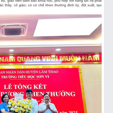
n bộ, giáo viên đảm bảo khoa học, phù hợp với năng lực và phát
ác thầy, cô giáo; có cơ chế khen thưởng định kỳ, đột xuất, tạo