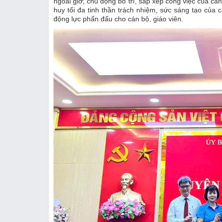
ngoài giờ; chủ động bố trí, sắp xếp công việc của cá
huy tối đa tinh thần trách nhiệm, sức sáng tạo của c
động lực phấn đấu cho cán bộ, giáo viên.