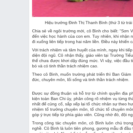
Hiệu trưởng Đinh Thị Thanh Bình (thứ 3 từ tr
Chia sẻ về ngôi trường mới, cô Bình cho biết: “Sơn V
đến việc học hành của con em. Tuy nhiên, khi nhận nh
đi xuống liên tiếp trong hai năm liền. Điều này khiến
Với trách nhiệm và tâm huyết của mình, ngay khi tiếp
diện đội ngũ. Cô nhận thấy, giáo viên tại Trường Ti
thể chưa được khơi dậy đúng mức. Vì vậy, việc đầu ti
bó và có tinh thần trách nhiệm cao.
Theo cô Bình, muốn trường phát triển thì Ban Giám
đức, chuyên môn, lối sống và tinh thần trách nhiệm.
Được sự đồng thuận và hỗ trợ từ chính quyền địa p
kiện toàn Ban Chi ủy, phân công rõ nhiệm vụ từng th
nhất để củng cố, sắp xếp lại tổ chức nhân sự theo h
nhiệm tổ trưởng chuyên môn, tổ chức tổ chuyên môn
góp ý trực tiếp từ phía giáo viên. Cũng nhờ đó, đội n
Trong công tác chuyên môn, cô Bình luôn chú trọng
nghề. Cô Bình là luôn tiên phong, gương mẫu đi đầu