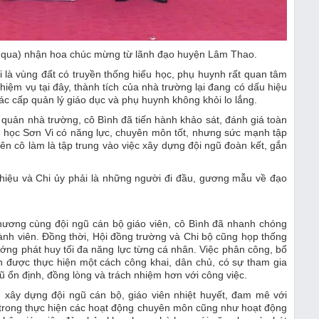
ái qua) nhận hoa chúc mừng từ lãnh đạo huyện Lâm Thao.
i là vùng đất có truyền thống hiếu học, phụ huynh rất quan tâm
iệm vụ tại đây, thành tích của nhà trường lại đang có dấu hiệu
 các cấp quản lý giáo dục và phụ huynh không khỏi lo lắng.
 quản nhà trường, cô Bình đã tiến hành khảo sát, đánh giá toàn
ểu học Sơn Vi có năng lực, chuyên môn tốt, nhưng sức mạnh tập
ên cô làm là tập trung vào việc xây dựng đội ngũ đoàn kết, gắn
 hiệu và Chi ủy phải là những người đi đầu, gương mẫu về đạo
hương cùng đội ngũ cán bộ giáo viên, cô Bình đã nhanh chóng
ành viên. Đồng thời, Hội đồng trường và Chi bộ cũng họp thống
ướng phát huy tối đa năng lực từng cá nhân. Việc phân công, bổ
 được thực hiện một cách công khai, dân chủ, có sự tham gia
gũ ổn định, đồng lòng và trách nhiệm hơn với công việc.
 xây dựng đội ngũ cán bộ, giáo viên nhiệt huyết, đam mê với
 trong thực hiện các hoạt động chuyên môn cũng như hoạt động