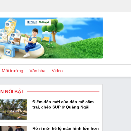
Môi trường
Văn hóa
Video
IN NỔI BẬT
Chính sách
Điểm đến mới của dân mê cắm
Podcast
trại, chèo SUP ở Quảng Ngãi
Rò rỉ mới hé lộ màn hình lớn hơn