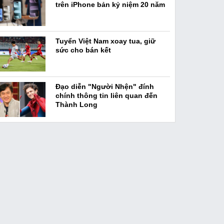
trên iPhone bản kỷ niệm 20 năm
Tuyển Việt Nam xoay tua, giữ
sức cho bán kết
Đạo diễn "Người Nhện" đính
chính thông tin liên quan đến
Thành Long