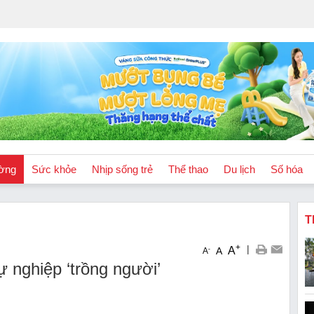
ờng
Sức khỏe
Nhịp sống trẻ
Thể thao
Du lịch
Số hóa
T
+
|
A
-
A
A
 nghiệp ‘trồng người’