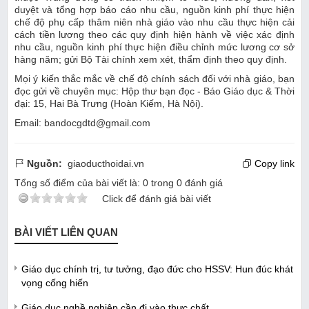
duyệt và tổng hợp báo cáo nhu cầu, nguồn kinh phí thực hiện
chế độ phụ cấp thâm niên nhà giáo vào nhu cầu thực hiện cải
cách tiền lương theo các quy định hiện hành về việc xác định
nhu cầu, nguồn kinh phí thực hiện điều chỉnh mức lương cơ sở
hàng năm; gửi Bộ Tài chính xem xét, thẩm định theo quy định.
Mọi ý kiến thắc mắc về chế độ chính sách đối với nhà giáo, bạn
đọc gửi về chuyên mục: Hộp thư bạn đọc - Báo Giáo dục & Thời
đại: 15, Hai Bà Trưng (Hoàn Kiếm, Hà Nội).
Email: bandocgdtd@gmail.com
Nguồn:
giaoducthoidai.vn
Copy link
Tổng số điểm của bài viết là:
0
trong
0
đánh giá
Click để đánh giá bài viết
BÀI VIẾT LIÊN QUAN
Giáo dục chính trị, tư tưởng, đạo đức cho HSSV: Hun đúc khát
vọng cống hiến
Giáo dục nghề nghiệp cần đi vào thực chất