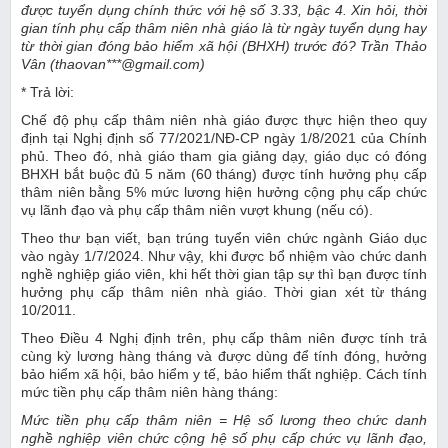
được tuyển dụng chính thức với hệ số 3.33, bậc 4. Xin hỏi, thời
gian tính phụ cấp thâm niên nhà giáo là từ ngày tuyển dụng hay
từ thời gian đóng bảo hiểm xã hội (BHXH) trước đó? Trần Thảo
Vân (thaovan***@gmail.com)
* Trả lời:
Chế độ phụ cấp thâm niên nhà giáo được thực hiện theo quy
định tại Nghị định số 77/2021/NĐ-CP ngày 1/8/2021 của Chính
phủ. Theo đó, nhà giáo tham gia giảng dạy, giáo dục có đóng
BHXH bắt buộc đủ 5 năm (60 tháng) được tính hưởng phụ cấp
thâm niên bằng 5% mức lương hiện hưởng cộng phụ cấp chức
vụ lãnh đạo và phụ cấp thâm niên vượt khung (nếu có).
Theo thư bạn viết, bạn trúng tuyển viên chức ngành Giáo dục
vào ngày 1/7/2024. Như vậy, khi được bổ nhiệm vào chức danh
nghề nghiệp giáo viên, khi hết thời gian tập sự thì bạn được tính
hưởng phụ cấp thâm niên nhà giáo. Thời gian xét từ tháng
10/2011.
Theo Điều 4 Nghị định trên, phụ cấp thâm niên được tính trả
cùng kỳ lương hàng tháng và được dùng để tính đóng, hưởng
bảo hiểm xã hội, bảo hiểm y tế, bảo hiểm thất nghiệp. Cách tính
mức tiền phụ cấp thâm niên hàng tháng:
Mức tiền phụ cấp thâm niên = Hệ số lương theo chức danh
nghề nghiệp viên chức cộng hệ số phụ cấp chức vụ lãnh đạo,