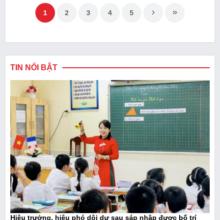
1
2
3
4
5
TIN NỔI BẬT
Hiệu trưởng, hiệu phó dôi dư sau sáp nhập được bố trí