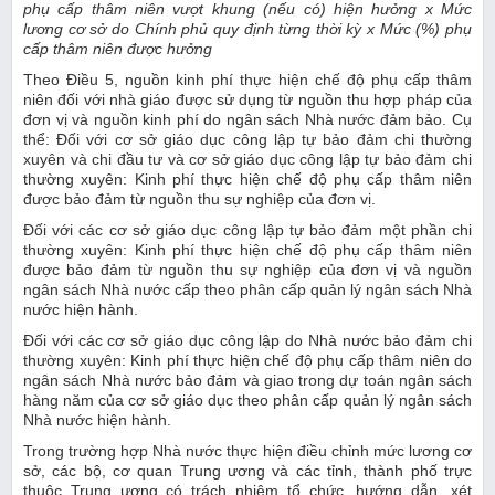
phụ cấp thâm niên vượt khung (nếu có) hiện hưởng x Mức
lương cơ sở do Chính phủ quy định từng thời kỳ x Mức (%) phụ
cấp thâm niên được hưởng
Theo Điều 5, nguồn kinh phí thực hiện chế độ phụ cấp thâm
niên đối với nhà giáo được sử dụng từ nguồn thu hợp pháp của
đơn vị và nguồn kinh phí do ngân sách Nhà nước đảm bảo. Cụ
thể: Đối với cơ sở giáo dục công lập tự bảo đảm chi thường
xuyên và chi đầu tư và cơ sở giáo dục công lập tự bảo đảm chi
thường xuyên: Kinh phí thực hiện chế độ phụ cấp thâm niên
được bảo đảm từ nguồn thu sự nghiệp của đơn vị.
Đối với các cơ sở giáo dục công lập tự bảo đảm một phần chi
thường xuyên: Kinh phí thực hiện chế độ phụ cấp thâm niên
được bảo đảm từ nguồn thu sự nghiệp của đơn vị và nguồn
ngân sách Nhà nước cấp theo phân cấp quản lý ngân sách Nhà
nước hiện hành.
Đối với các cơ sở giáo dục công lập do Nhà nước bảo đảm chi
thường xuyên: Kinh phí thực hiện chế độ phụ cấp thâm niên do
ngân sách Nhà nước bảo đảm và giao trong dự toán ngân sách
hàng năm của cơ sở giáo dục theo phân cấp quản lý ngân sách
Nhà nước hiện hành.
Trong trường hợp Nhà nước thực hiện điều chỉnh mức lương cơ
sở, các bộ, cơ quan Trung ương và các tỉnh, thành phố trực
thuộc Trung ương có trách nhiệm tổ chức, hướng dẫn, xét