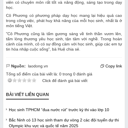
viên có chuyên môn rất tốt và năng động, sáng tạo trong dạy
học.
Cô Phương có phương pháp dạy học mang lại hiệu quả cao
trong công việc, phát huy khả năng của mỗi học sinh, nhất là ở
môn tiếng Việt.
"Cô Phương cũng là tấm gương sáng về tinh thần vươn lên,
tấm lòng thương yêu học sinh, tận tâm với nghề. Trong hoàn
cảnh của mình, cô có sự đồng cảm với học sinh, giúp các em tự
tin hòa nhập cuộc sống", bà Huệ chia sẻ.
Nguồn:
laodong.vn
Copy link
Tổng số điểm của bài viết là:
0
trong
0
đánh giá
Click để đánh giá bài viết
BÀI VIẾT LIÊN QUAN
Học sinh TPHCM “đua nước rút” trước kỳ thi vào lớp 10
Bắc Ninh có 13 học sinh tham dự vòng 2 các đội tuyển dự thi
Olympic khu vực và quốc tế năm 2025