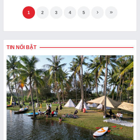
1
2
3
4
5
TIN NỔI BẬT