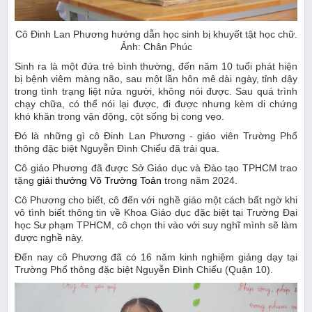
Cô Đinh Lan Phương hướng dẫn học sinh bị khuyết tật học chữ.
Ảnh: Chân Phúc
Sinh ra là một đứa trẻ bình thường, đến năm 10 tuổi phát hiện
bị bệnh viêm màng não, sau một lần hôn mê dài ngày, tỉnh dậy
trong tình trạng liệt nửa người, không nói được. Sau quá trình
chạy chữa, có thể nói lại được, đi được nhưng kèm di chứng
khó khăn trong vận động, cột sống bị cong vẹo.
Đó là những gì cô Đinh Lan Phương - giáo viên Trường Phổ
thông đặc biệt Nguyễn Đình Chiểu đã trải qua.
Cô giáo Phương đã được Sở Giáo dục và Đào tạo TPHCM trao
tặng
giải thưởng Võ Trường Toản
trong năm 2024.
Cô Phương cho biết, cô đến với nghề giáo một cách bất ngờ khi
vô tình biết thông tin về Khoa Giáo dục đặc biệt tại Trường Đại
học Sư phạm TPHCM, cô chọn thi vào với suy nghĩ mình sẽ làm
được nghề này.
Đến nay cô Phương đã có 16 năm kinh nghiệm giảng dạy tại
Trường Phổ thông đặc biệt Nguyễn Đình Chiểu (Quận 10).