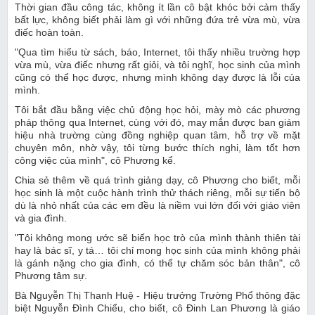
Thời gian đầu công tác, không ít lần cô bật khóc bởi cảm thấy
bất lực, không biết phải làm gì với những đứa trẻ vừa mù, vừa
điếc hoàn toàn.
"Qua tìm hiểu từ sách, báo, Internet, tôi thấy nhiều trường hợp
vừa mù, vừa điếc nhưng rất giỏi, và tôi nghĩ, học sinh của mình
cũng có thể học được, nhưng mình không dạy được là lỗi của
mình.
Tôi bắt đầu bằng việc chủ động học hỏi, mày mò các phương
pháp thông qua Internet, cùng với đó, may mắn được ban giám
hiệu nhà trường cùng đồng nghiệp quan tâm, hỗ trợ về mặt
chuyên môn, nhờ vậy, tôi từng bước thích nghi, làm tốt hơn
công việc của mình", cô Phương kể.
Chia sẻ thêm về quá trình giảng dạy, cô Phương cho biết, mỗi
học sinh là một cuộc hành trình thử thách riêng, mỗi sự tiến bộ
dù là nhỏ nhất của các em đều là niềm vui lớn đối với giáo viên
và gia đình.
"Tôi không mong ước sẽ biến học trò của mình thành thiên tài
hay là bác sĩ, y tá… tôi chỉ mong học sinh của mình không phải
là gánh nặng cho gia đình, có thể tự chăm sóc bản thân", cô
Phương tâm sự.
Bà Nguyễn Thị Thanh Huệ - Hiệu trưởng Trường Phổ thông đặc
biệt Nguyễn Đình Chiểu, cho biết, cô Đinh Lan Phương là giáo