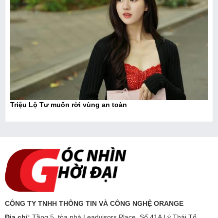
Triệu Lộ Tư muốn rời vùng an toàn
CÔNG TY TNHH THÔNG TIN VÀ CÔNG NGHỆ ORANGE
Địa chỉ:
Tầng 5, tòa nhà Leadvisors Place, Số 41A Lý Thái Tổ,