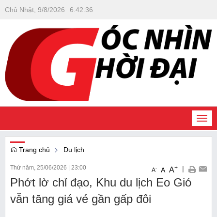
Chủ Nhật, 9/8/2026
6
:
42
:
38
Togg
navi
Trang chủ
Du lịch
Thứ năm, 25/06/2026
|
23:00
+
|
A
-
A
A
Phớt lờ chỉ đạo, Khu du lịch Eo Gió
vẫn tăng giá vé gần gấp đôi