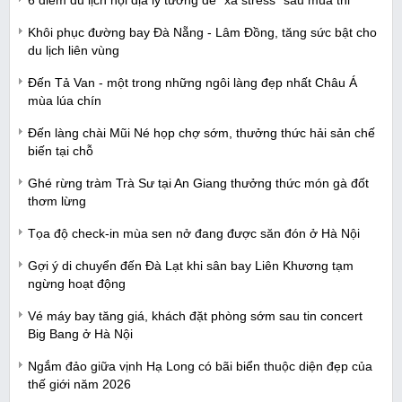
6 điểm du lịch nội địa lý tưởng để “xả stress” sau mùa thi
Khôi phục đường bay Đà Nẵng - Lâm Đồng, tăng sức bật cho
du lịch liên vùng
Đến Tả Van - một trong những ngôi làng đẹp nhất Châu Á
mùa lúa chín
Đến làng chài Mũi Né họp chợ sớm, thưởng thức hải sản chế
biến tại chỗ
Ghé rừng tràm Trà Sư tại An Giang thưởng thức món gà đốt
thơm lừng
Tọa độ check-in mùa sen nở đang được săn đón ở Hà Nội
Gợi ý di chuyển đến Đà Lạt khi sân bay Liên Khương tạm
ngừng hoạt động
Vé máy bay tăng giá, khách đặt phòng sớm sau tin concert
Big Bang ở Hà Nội
Ngắm đảo giữa vịnh Hạ Long có bãi biển thuộc diện đẹp của
thế giới năm 2026