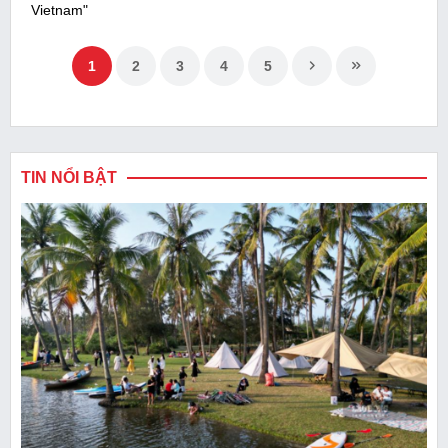
Vietnam"
1
2
3
4
5
TIN NỔI BẬT