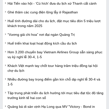
Hải Tiến vào hội - ‘Cú hích’ đưa du lịch xứ Thanh cất cánh
Ghé thăm các cung điện lộng lẫy ở Rajasthan
Huế tính đường dài cho du lịch, đặt mục tiêu đón 5 triệu lượt
khách trong năm 2025
“Vương giả chi hoa” nơi đại ngàn Quảng Trị
Huế triển khai loạt hoạt động kích cầu du lịch
Hơn 3.200 chuyến bay Vietnam Airlines Group sẵn sàng phục
vụ kỳ nghỉ lễ 30-4, 1-5
Khách Việt mạnh tay chốt tour hàng trăm triệu đồng tại hội
chợ du lịch
Nhiều đường bay trọng điểm gần kín chỗ dịp nghỉ lễ 30-4 và
1-5
Tập trung phát triển du lịch hướng tới mục tiêu đạt tộc độ tăng
trưởng kinh tế hai con số
Quảng bá di sản vịnh Hạ Long qua MV "Victory - Bond in