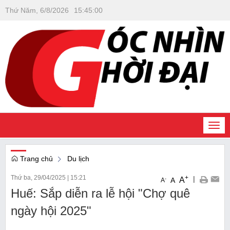
Thứ Năm, 6/8/2026
15
:
45
:
01
Togg
navi
Trang chủ
Du lịch
Thứ ba, 29/04/2025
|
15:21
+
|
A
-
A
A
Huế: Sắp diễn ra lễ hội "Chợ quê
ngày hội 2025"