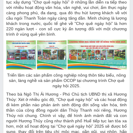
tục xây dựng “Chợ quê ngày hội” ở những lần diễn ra tiếp theo
với nhiều hoạt động văn hóa, văn nghệ, vui chơi, ẩm thực ngày
càng phong phú, đa dạng, qua đó thu hút lượng khách về với
cầu ngói Thanh Toàn ngày càng tăng dần. Minh chứng là lượng
khách trong nước, quốc tế ghé về "Chợ quê ngày hội” là hơn
220 ngàn lượt - con số cực kỳ ấn tượng đối với một chương
trình ở vùng quê yên bình.
Triển lãm các sản phẩm công nghiệp nông thôn tiêu biểu, nông
sản, làng nghề và sản phẩm OCOP tại chương trình Chợ quê
ngày hội 2025.
Theo bà Ngô Thị Ái Hương - Phó Chủ tịch UBND thị xã Hương
Thủy: Xét ở nhiều góc độ, “Chợ quê ngày hội” và các hoạt động
đi kèm phần nào phản ánh sinh động đời sống văn hóa, tinh
thần của cộng đồng người dân Thủy Thanh nói riêng, Hương
Thủy nói chung. Chính vì vậy, để hình ảnh mảnh đất và con
người Hương Thủy cũng như thành phố Huế tiếp tục lan tỏa xa
hơn, một số hoạt động tại “Chợ quê ngày hội” 2025 sẽ được bổ
sung, thay đổi trên tiêu chí mộc mạc, gần gũi, vui nhộn, hấp