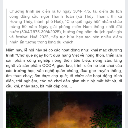
Chương trình sẽ diễn ra từ ngày 30/4- 4/5, tại điểm du lịch
cộng đồng cầu ngói Thanh Toàn (xã Thủy Thanh, thị xã
Hương Thủy, thành phố Huế), “Chợ quê ngày hội” nhằm chào
mừng 50 năm Ngày giải phóng miền Nam thống nhất đất
nước (30/4/1975-30/4/2025), hưởng ứng năm du lịch quốc gia
và festival Huế 2025, tiếp tục hứa hẹn tạo nên nhiều điểm
nhấn ấn tượng trong lòng du khách.
Năm nay, lễ hội này sẽ có các hoạt động như: khai mạc chương
trình “Chợ quê ngày hội”; đưa hàng Việt về nông thôn, triển lãm
sản phẩm công nghiệp nông thôn tiêu biểu, nông sản, làng
nghề và sản phẩm OCOP; giao lưu, trình diễn hò bài chòi của
các trường học; văn nghệ quần chúng; đua ghe truyền thống;
ẩm thực chay; ẩm thực chợ quê; tổ chức các hoạt động trình
diễn, trải nghiệm, các trò chơi dân gian như: bịt mắt bắt vịt, đi
cầu khỉ, nhảy sạp, bịt mắt đập om,…