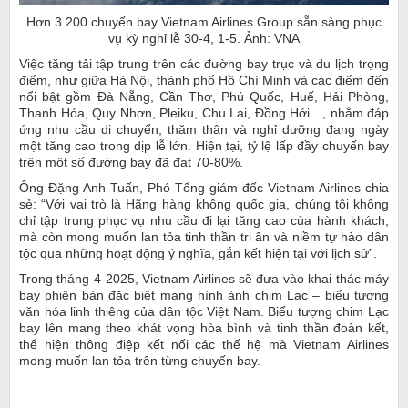
Hơn 3.200 chuyến bay Vietnam Airlines Group sẵn sàng phục
vụ kỳ nghỉ lễ 30-4, 1-5. Ảnh: VNA
Việc tăng tải tập trung trên các đường bay trục và du lịch trọng
điểm, như giữa Hà Nội, thành phố Hồ Chí Minh và các điểm đến
nổi bật gồm Đà Nẵng, Cần Thơ, Phú Quốc, Huế, Hải Phòng,
Thanh Hóa, Quy Nhơn, Pleiku, Chu Lai, Đồng Hới…, nhằm đáp
ứng nhu cầu di chuyển, thăm thân và nghỉ dưỡng đang ngày
một tăng cao trong dịp lễ lớn. Hiện tại, tỷ lệ lấp đầy chuyến bay
trên một số đường bay đã đạt 70-80%.
Ông Đặng Anh Tuấn, Phó Tổng giám đốc Vietnam Airlines chia
sẻ: “Với vai trò là Hãng hàng không quốc gia, chúng tôi không
chỉ tập trung phục vụ nhu cầu đi lại tăng cao của hành khách,
mà còn mong muốn lan tỏa tinh thần tri ân và niềm tự hào dân
tộc qua những hoạt động ý nghĩa, gắn kết hiện tại với lịch sử”.
Trong tháng 4-2025, Vietnam Airlines sẽ đưa vào khai thác máy
bay phiên bản đặc biệt mang hình ảnh chim Lạc – biểu tượng
văn hóa linh thiêng của dân tộc Việt Nam. Biểu tượng chim Lạc
bay lên mang theo khát vọng hòa bình và tinh thần đoàn kết,
thể hiện thông điệp kết nối các thế hệ mà Vietnam Airlines
mong muốn lan tỏa trên từng chuyến bay.