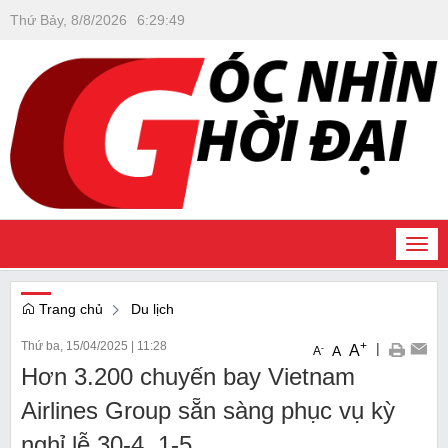
Thứ Bảy, 8/8/2026
6
:
29
:
50
Togg
navi
Trang chủ
Du lịch
Thứ ba, 15/04/2025
|
11:28
+
|
A
-
A
A
Hơn 3.200 chuyến bay Vietnam
Airlines Group sẵn sàng phục vụ kỳ
nghỉ lễ 30-4, 1-5