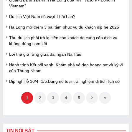
Quảng bá di sản vịnh Hạ Long qua MV "Victory - Bond in
Vietnam"
Du lịch Việt Nam sẽ vượt Thái Lan?
Hạ Long mở thêm 3 bãi tắm phục vụ du khách dịp hè 2025
Tàu du lịch phải trả lại tiền cho khách do cung cấp dịch vụ
không đúng cam kết
Lời thề giữ rừng giữa đại ngàn Nà Hầu
Hành trình Kết nối xanh: Khám phá vẻ đẹp hoang sơ và kỳ vĩ
của Thung Nham
Dịp nghỉ lễ 30/4- 1/5:Bùng nổ tour trải nghiệm di tích lịch sử
1
2
3
4
5
TIN NỔI BẬT