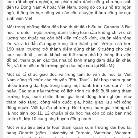
tour rất chuyên nghiệp, có phiên bản dành riêng cho học sinh
đến từ Đông Nam Á hoặc Việt Nam, trong đó có sự hỗ trợ ngôn
ngữ, thông tin học bổng và các câu chuyện thành công từ cựu
sinh viên Việt.
Một trong những điểm đến học thuật tiêu biểu tại Canada là Đại
học Toronto - ngôi trường danh tiếng toàn cầu không chỉ vì chất
lượng học thuật mà còn bởi kiến trúc cổ kính, khuôn viên rộng
lớn và vị trí đắc địa ngay trung tâm thành phố. Với lịch sử hơn
190 năm, trường trở thành điểm dừng chân lý tưởng cho các
tour học thuật, nơi du khách có thể khám phá hệ thống thư viện
đồ sộ, tham quan các tòa nhà cổ kính mang đậm dấu ấn châu
Âu, và tìm hiểu môi trường giáo dục bậc cao tại Bắc Mỹ.
Một số tổ chức giáo dục và trung tâm tư vấn du học tại Việt
Nam cũng tổ chức các chuyến “Edu Tour” - kết hợp tham quan
nhiều trường đại học trong cùng một hành trình kéo dài 7 - 14
ngày. Các tour này thường có lịch trình cụ thể: Buổi sáng thăm
trường học, buổi chiều tham gia hoạt động trải nghiệm như
thăm bảo tàng, công viên quốc gia, hoặc giao lưu với cộng
đồng người Việt tại địa phương. Đối tượng tham gia không chỉ
là học sinh lớp 11, 12 chuẩn bị du học mà còn có các bạn nhỏ
từ lớp 9, lớp 10 cùng phụ huynh đồng hành.
Một ví dụ tiêu biểu là tour tham quan cụm trường đại học tại
bang Ontario (gồm University of Toronto, Waterloo, Western