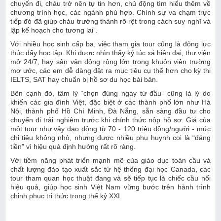
chuyến đi, cháu trở nên tự tin hơn, chủ động tìm hiểu thêm về
chương trình học, các ngành phù hợp. Chính sự va chạm trực
tiếp đó đã giúp cháu trưởng thành rõ rệt trong cách suy nghĩ và
lập kế hoạch cho tương lai”.
Với nhiều học sinh cấp ba, việc tham gia tour cũng là động lực
thúc đẩy học tập. Khi được nhìn thấy ký túc xá hiện đại, thư viện
mở 24/7, hay sân vận động rộng lớn trong khuôn viên trường
mơ ước, các em dễ dàng đặt ra mục tiêu cụ thể hơn cho kỳ thi
IELTS, SAT hay chuẩn bị hồ sơ du học bài bản.
Bên cạnh đó, tâm lý “chọn đúng ngay từ đầu” cũng là lý do
khiến các gia đình Việt, đặc biệt ở các thành phố lớn như Hà
Nội, thành phố Hồ Chí Minh, Đà Nẵng, sẵn sàng đầu tư cho
chuyến đi trải nghiệm trước khi chính thức nộp hồ sơ. Giá của
một tour như vậy dao động từ 70 - 120 triệu đồng/người - mức
chi tiêu không nhỏ, nhưng được nhiều phụ huynh coi là “đáng
tiền” vì hiệu quả định hướng rất rõ ràng.
Với tiềm năng phát triển mạnh mẽ của giáo dục toàn cầu và
chất lượng đào tạo xuất sắc từ hệ thống đại học Canada, các
tour tham quan học thuật đang và sẽ tiếp tục là chiếc cầu nối
hiệu quả, giúp học sinh Việt Nam vững bước trên hành trình
chinh phục tri thức trong thế kỷ XXI.