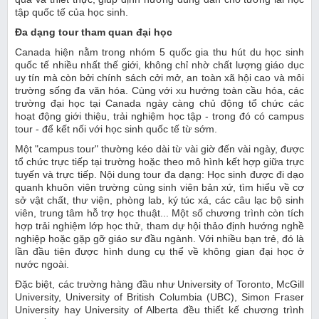
tập quốc tế của học sinh.
Đa dạng tour tham quan đại học
Canada hiện nằm trong nhóm 5 quốc gia thu hút du học sinh
quốc tế nhiều nhất thế giới, không chỉ nhờ chất lượng giáo dục
uy tín mà còn bởi chính sách cởi mở, an toàn xã hội cao và môi
trường sống đa văn hóa. Cùng với xu hướng toàn cầu hóa, các
trường đại học tại Canada ngày càng chủ động tổ chức các
hoạt động giới thiệu, trải nghiệm học tập - trong đó có campus
tour - để kết nối với học sinh quốc tế từ sớm.
Một "campus tour" thường kéo dài từ vài giờ đến vài ngày, được
tổ chức trực tiếp tại trường hoặc theo mô hình kết hợp giữa trực
tuyến và trực tiếp. Nội dung tour đa dạng: Học sinh được đi dạo
quanh khuôn viên trường cùng sinh viên bản xứ, tìm hiểu về cơ
sở vật chất, thư viện, phòng lab, ký túc xá, các câu lạc bộ sinh
viên, trung tâm hỗ trợ học thuật... Một số chương trình còn tích
hợp trải nghiệm lớp học thử, tham dự hội thảo định hướng nghề
nghiệp hoặc gặp gỡ giáo sư đầu ngành. Với nhiều bạn trẻ, đó là
lần đầu tiên được hình dung cụ thể về không gian đại học ở
nước ngoài.
Đặc biệt, các trường hàng đầu như University of Toronto, McGill
University, University of British Columbia (UBC), Simon Fraser
University hay University of Alberta đều thiết kế chương trình