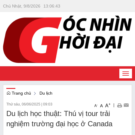
Chủ Nhật, 9/8/2026
13
:
06
:
44
Togg
navi
Trang chủ
Du lịch
Thứ sáu, 06/06/2025
|
09:03
+
|
A
-
A
A
Du lịch học thuật: Thú vị tour trải
nghiệm trường đại học ở Canada