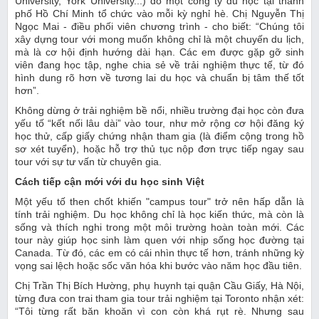
University, York University...) do một công ty du học tại thành
phố Hồ Chí Minh tổ chức vào mỗi kỳ nghỉ hè. Chị Nguyễn Thị
Ngọc Mai - điều phối viên chương trình - cho biết: “Chúng tôi
xây dựng tour với mong muốn không chỉ là một chuyến du lịch,
mà là cơ hội định hướng dài hạn. Các em được gặp gỡ sinh
viên đang học tập, nghe chia sẻ về trải nghiệm thực tế, từ đó
hình dung rõ hơn về tương lai du học và chuẩn bị tâm thế tốt
hơn”.
Không dừng ở trải nghiệm bề nổi, nhiều trường đại học còn đưa
yếu tố “kết nối lâu dài” vào tour, như mở rộng cơ hội đăng ký
học thử, cấp giấy chứng nhận tham gia (là điểm cộng trong hồ
sơ xét tuyển), hoặc hỗ trợ thủ tục nộp đơn trực tiếp ngay sau
tour với sự tư vấn từ chuyên gia.
Cách tiếp cận mới với du học sinh Việt
Một yếu tố then chốt khiến "campus tour" trở nên hấp dẫn là
tính trải nghiệm. Du học không chỉ là học kiến thức, mà còn là
sống và thích nghi trong một môi trường hoàn toàn mới. Các
tour này giúp học sinh làm quen với nhịp sống học đường tại
Canada. Từ đó, các em có cái nhìn thực tế hơn, tránh những kỳ
vọng sai lệch hoặc sốc văn hóa khi bước vào năm học đầu tiên.
Chị Trần Thị Bích Hường, phụ huynh tại quận Cầu Giấy, Hà Nội,
từng đưa con trai tham gia tour trải nghiệm tại Toronto nhận xét:
“Tôi từng rất băn khoăn vì con còn khá rụt rè. Nhưng sau