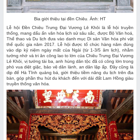
Bia giới thiệu tại đền Chiêu. Ảnh: HT
Lễ hội Đền Chiêu Trưng Đại Vương Lê Khôi là lễ hội truyền
thống, mang dấu ấn văn hóa lịch sử sâu sắc, được Bộ Văn hoá,
Thể thao và Du lịch đưa vào danh mục Di sản Văn hóa phi vật
thể quốc gia năm 2017. Lễ hội được tổ chức hàng năm đúng
vào dịp kỷ niệm ngày mất của Ngài (từ 1-3/5 âm lịch), nhằm
tưởng nhớ và tri ân công lao to lớn của Chiêu Trưng Đại Vương
Lê Khôi, vị tướng tài ba, anh hùng dân tộc đã có công lớn trong
phò vua diệt giặc, bảo vệ dân lành, an dân lập ấp. Đây cũng là
dịp để Hà Tĩnh quảng bá, giới thiệu tiềm năng du lịch trên địa
bàn, góp phần thu hút du khách đến với dải đất Lam Hồng giàu
truyền thống văn hóa.