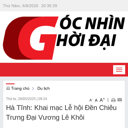
Thứ Năm, 6/8/2026
20
:
35
:
39
Togg
navi
Trang chủ
Du lịch
Thứ tư, 28/05/2025
|
09:24
+
|
A
-
A
A
Hà Tĩnh: Khai mạc Lễ hội Đền Chiêu
Trưng Đại Vương Lê Khôi