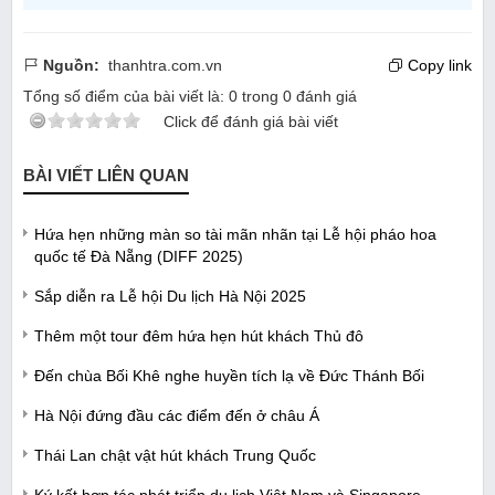
Nguồn:
thanhtra.com.vn
Copy link
Tổng số điểm của bài viết là:
0
trong
0
đánh giá
Click để đánh giá bài viết
BÀI VIẾT LIÊN QUAN
Hứa hẹn những màn so tài mãn nhãn tại Lễ hội pháo hoa
quốc tế Đà Nẵng (DIFF 2025)
Sắp diễn ra Lễ hội Du lịch Hà Nội 2025
Thêm một tour đêm hứa hẹn hút khách Thủ đô
Đến chùa Bối Khê nghe huyền tích lạ về Đức Thánh Bối
Hà Nội đứng đầu các điểm đến ở châu Á
Thái Lan chật vật hút khách Trung Quốc
Ký kết hợp tác phát triển du lịch Việt Nam và Singapore