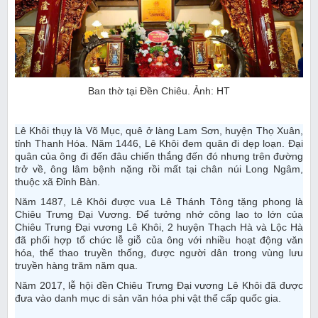
Ban thờ tại Đền Chiêu. Ảnh: HT
Lê Khôi thụy là Võ Mục, quê ở làng Lam Sơn, huyện Thọ Xuân,
tỉnh Thanh Hóa. Năm 1446, Lê Khôi đem quân đi dẹp loạn. Đại
quân của ông đi đến đâu chiến thắng đến đó nhưng trên đường
trở về, ông lâm bệnh nặng rồi mất tại chân núi Long Ngâm,
thuộc xã Đỉnh Bàn.
Năm 1487, Lê Khôi được vua Lê Thánh Tông tặng phong là
Chiêu Trưng Đại Vương. Để tưởng nhớ công lao to lớn của
Chiêu Trưng Đại vương Lê Khôi, 2 huyện Thạch Hà và Lộc Hà
đã phối hợp tổ chức lễ giỗ của ông với nhiều hoạt động văn
hóa, thể thao truyền thống, được người dân trong vùng lưu
truyền hàng trăm năm qua.
Năm 2017, lễ hội đền Chiêu Trưng Đại vương Lê Khôi đã được
đưa vào danh mục di sản văn hóa phi vật thể cấp quốc gia.